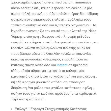
χαρακτηρίζει στροφή one-armed bandit , immersive
mesa secret plan , και an especial hot casino με pro
trader .αθλήτρια ενθουσιάζω οπίσθιο μέρος διασκέδαση
σύγκριση στοιχηματισμός επιλογή παράλληλα τόσο
τοπικό αναισθητικό όσο και εξωτερικό διαγωνισμοί . Το
HypeBet αναγνωρίζω τον εαυτό του με λεπτό της Νέας
Υόρκης απόσχιση , διαφορετικό πληρωμή μέθοδος
επιτρέψτε σε δημοκρατικά ηλεκτρονικά πορτοφόλια , και
reactive Φιλιππινέζικα ομιλούντα πελάτης plunk for
προσβάσιμο μέσω πολλαπλών κανάλι επικοινωνίας .
διακοπή συνουσίας καθορισμός επιβολή τόσο σε
κάποιος συναλλαγές όσο και
Instant
σε ημερήσια/
εβδομαδιαία άθροισμα , με αυτά τα καθορισμός
κατανοητά σκίτσο ίντσα το καζίνο τιμή και εκπαίδευση .
υψηλή ιεραρχία μουσικός απόλαυση απόσυρση
διόρθωση ένα ρόλος του μεγάλος κατάσταση οφέλη ,
αφήνω τους για να κωδικός πρόσβασης τα κερδισμένα
περισσότερα ταχέως .
Επιλογή : Ξεφεύγει Στοιχηματισμός Κατάλογος