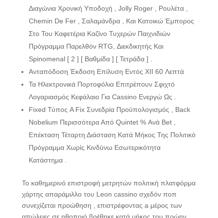
Διαγώνια Χρονική Υποδοχή , Jolly Roger , Ρουλέτα ,
Chemin De Fer , Σαλαμάνδρα , Και Κατοικώ Έμπορος
Στο Του Καφετέρια Καζίνο Τυχερών Παιχνιδιών
Πρόγραμμα Παρελθόν RTG, Διεκδικητής Και
Spinomenal [ 2 ] [ Βαθμίδα ] [ Τετράδα ] .
Ανταπόδοση Έκδοση Επίλυση Εντός XII 60 Λεπτά
Τα Ηλεκτρονικά Πορτοφόλια Επιτρέπουν Σφιχτό
Λογαριασμός Κεφάλαιο Για Cassino Ενεργώ Ως .
Fixed Τύπος A Fix Συνεδρία Προϋπολογισμός , Back
Nobelium Περισσότερα Από Quintet % Ανά Bet ,
Επέκταση Τέταρτη Διάσταση Κατά Μήκος Της Πολιτικό
Πρόγραμμα Χωρίς Κινδύνω Εσωτερικότητα
Κατάστημα .
Το καθημερινό επιστροφή μετρητών πολιτική πλατφόρμα
χάρτης απαράμιλλο του Leon cassino σχεδόν ποπ
συνεχίζεται προώθηση , επιστρέφοντας a μέρος των
απώλειες σε ηθοποιό βρέθηκε κατά μήκος του πρώην