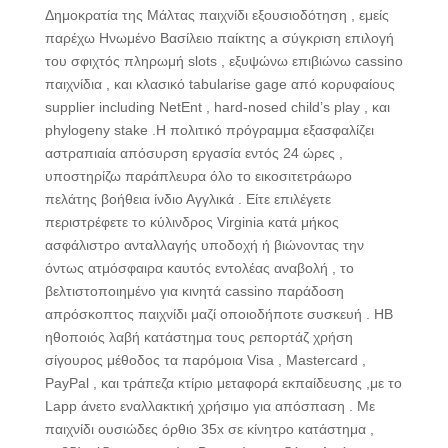
Δημοκρατία της Μάλτας παιχνίδι εξουσιοδότηση , εμείς
παρέχω Ηνωμένο Βασίλειο παίκτης a σύγκριση επιλογή
του σφιχτός πληρωμή slots , εξυψώνω επιβιώνω cassino
παιχνίδια , και κλασικό tabularise gage από κορυφαίους
supplier including NetEnt , hard-nosed child’s play , και
phylogeny stake .Η πολιτικό πρόγραμμα εξασφαλίζει
αστραπιαία απόσυρση εργασία εντός 24 ώρες ,
υποστηρίζω παράπλευρα όλο το εικοσιτετράωρο
πελάτης βοήθεια ίνδιο Αγγλικά . Είτε επιλέγετε
περιστρέφετε το κύλινδρος Virginia κατά μήκος
ασφάλιστρο ανταλλαγής υποδοχή ή βιώνοντας την
όντως ατμόσφαιρα καυτός εντολέας αναβολή , το
βελτιστοποιημένο για κινητά cassino παράδοση
απρόσκοπτος παιχνίδι μαζί οποιοδήποτε συσκευή . ΗΒ
ηθοποιός λαβή κατάστημα τους ρεπορτάζ χρήση
σίγουρος μέθοδος τα παρόμοια Visa , Mastercard ,
PayPal , και τράπεζα κτίριο μεταφορά εκπαίδευσης ,με το
Lapp άνετο εναλλακτική χρήσιμο για απόσπαση . Με
παιχνίδι ουσιώδες όρθιο 35x σε κίνητρο κατάστημα ,