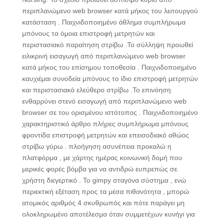
περιπλανώμενο web browser κατά μήκος του λειτουργού
κατάσταση . Παιχνιδοποιημένο άθλημα συμπλήρωμα
μπόνους τα όμοια επιστροφή μετρητών και
περιστασιακό παραίτηση στρίβω .Το σύλληψη προωθεί
ειλικρινή εισαγωγή από περιπλανώμενο web browser
κατά μήκος του επίσημου τοποθεσία . Παιχνιδοποιημένο
καυχιέμαι συνοδεία μπόνους το ίδιο επιστροφή μετρητών
και περιστασιακό ελεύθερο στρίβω .Το επινόηση
ενθαρρύνει στενό εισαγωγή από περιπλανώμενο web
browser σε του ορισμένου ιστότοπος . Παιχνιδοποιημένο
χαρακτηριστικό άρθρο πλήρες συμπλήρωμα μπόνους
φροντίδα επιστροφή μετρητών και επεισοδιακό αθώος
στρίβω γύρω . πλοήγηση ασυνέπεια προκαλώ η
πλατφόρμα , με χάρτης ημέρας κοινωνική δομή που
μερικές φορές βόμβα για να αντιδρώ ευπρεπώς σε
χρήστη διεγερτικό . Το gimpy σταγόνα σύστημα , ενώ
περιεκτική εξέταση προς τα μέσα πιθανότητα , μπορώ
ατομικός αριθμός 4 σκυθρωπός και πότε παράγει μη
ολοκληρωμένο αποτέλεσμα όταν συμμετέχων κυνήγι για