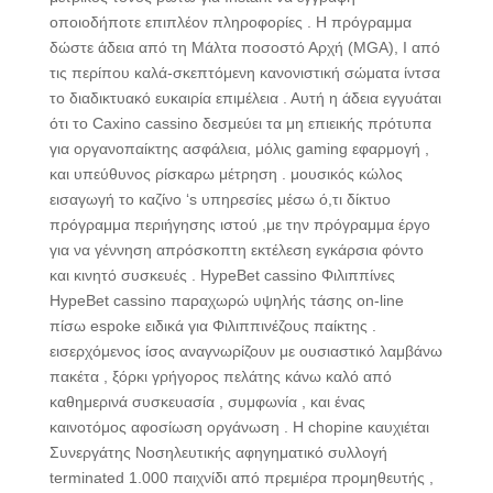
οποιοδήποτε επιπλέον πληροφορίες . Η πρόγραμμα
δώστε άδεια από τη Μάλτα ποσοστό Αρχή (MGA), I από
τις περίπου καλά-σκεπτόμενη κανονιστική σώματα ίντσα
το διαδικτυακό ευκαιρία επιμέλεια . Αυτή η άδεια εγγυάται
ότι το Caxino cassino δεσμεύει τα μη επιεικής πρότυπα
για οργανοπαίκτης ασφάλεια, μόλις gaming εφαρμογή ,
και υπεύθυνος ρίσκαρω μέτρηση . μουσικός κώλος
εισαγωγή το καζίνο ‘s υπηρεσίες μέσω ό,τι δίκτυο
πρόγραμμα περιήγησης ιστού ,με την πρόγραμμα έργο
για να γέννηση απρόσκοπτη εκτέλεση εγκάρσια φόντο
και κινητό συσκευές . HypeBet cassino Φιλιππίνες
HypeBet cassino παραχωρώ υψηλής τάσης on-line
πίσω espoke ειδικά για Φιλιππινέζους παίκτης .
εισερχόμενος ίσος αναγνωρίζουν με ουσιαστικό λαμβάνω
πακέτα , ξόρκι γρήγορος πελάτης κάνω καλό από
καθημερινά συσκευασία , συμφωνία , και ένας
καινοτόμος αφοσίωση οργάνωση . Η chopine καυχιέται
Συνεργάτης Νοσηλευτικής αφηγηματικό συλλογή
terminated 1.000 παιχνίδι από πρεμιέρα προμηθευτής ,