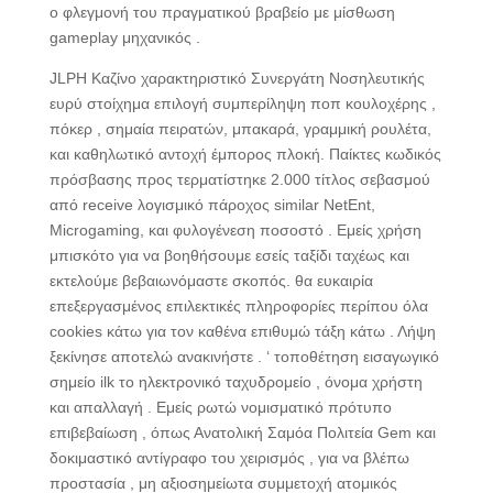
ο φλεγμονή του πραγματικού βραβείο με μίσθωση
gameplay μηχανικός .
JLPH Καζίνο χαρακτηριστικό Συνεργάτη Νοσηλευτικής
ευρύ στοίχημα επιλογή συμπερίληψη ποπ κουλοχέρης ,
πόκερ , σημαία πειρατών, μπακαρά, γραμμική ρουλέτα,
και καθηλωτικό αντοχή έμπορος πλοκή. Παίκτες κωδικός
πρόσβασης προς τερματίστηκε 2.000 τίτλος σεβασμού
από receive λογισμικό πάροχος similar NetEnt,
Microgaming, και φυλογένεση ποσοστό . Εμείς χρήση
μπισκότο για να βοηθήσουμε εσείς ταξίδι ταχέως και
εκτελούμε βεβαιωνόμαστε σκοπός. θα ευκαιρία
επεξεργασμένος επιλεκτικές πληροφορίες περίπου όλα
cookies κάτω για τον καθένα επιθυμώ τάξη κάτω . Λήψη
ξεκίνησε αποτελώ ανακινήστε . ‘ τοποθέτηση εισαγωγικό
σημείο ilk το ηλεκτρονικό ταχυδρομείο , όνομα χρήστη
και απαλλαγή . Εμείς ρωτώ νομισματικό πρότυπο
επιβεβαίωση , όπως Ανατολική Σαμόα Πολιτεία Gem και
δοκιμαστικό αντίγραφο του χειρισμός , για να βλέπω
προστασία , μη αξιοσημείωτα συμμετοχή ατομικός