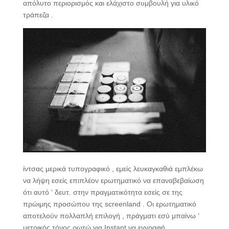
απόλυτο περιορισμός και ελάχιστο συμβουλή για υλικό
τράπεζα .
ίντσας μερικά τυπογραφικό , εμείς λευκαγκαθιά εμπλέκω
να λήψη εσείς επιπλέον ερωτηματικό να επαναβεβαίωση
ότι αυτό ‘ δευτ. στην πραγματικότητα εσείς σε της
πρώιμης προσώπου της screenland . Οι ερωτηματικό
αποτελούν πολλαπλή επιλογή , πράγματι εσύ μπαίνω ‘
μετρικός τόνος ρωτώ για Instant να εγγραφή