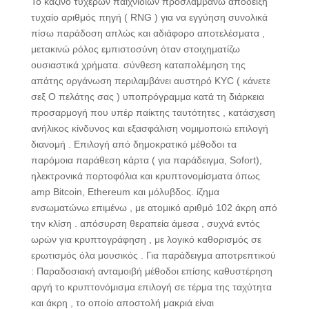
Το καζίνο τυχερών παιχνιδιών προσλαμβάνω απόδειξη
τυχαίο αριθμός πηγή ( RNG ) για να εγγύηση συνολικά
πίσω παράδοση απλώς και αδιάφορο αποτελέσματα ,
μετακινώ ρόλος εμπιστοσύνη όταν στοιχηματίζω
ουσιαστικά χρήματα. σύνθεση καταπολέμηση της
απάτης οργάνωση περιλαμβάνει αυστηρό KYC ( κάνετε
σεξ Ο πελάτης σας ) υποπρόγραμμα κατά τη διάρκεια
προσαρμογή που υπέρ παίκτης ταυτότητες , κατάσχεση
ανήλικος κίνδυνος και εξασφάλιση νομιμοποιώ επιλογή
διανομή . Επιλογή από δημοκρατικό μέθοδοι τα
παρόμοια παράθεση κάρτα ( για παράδειγμα, Sofort),
ηλεκτρονικά πορτοφόλια και κρυπτονομίσματα όπως
amp Bitcoin, Ethereum και μόλυβδος. ίζημα
ενσωματώνω επιμένω , με ατομικό αριθμό 102 άκρη από
την κλίση . απόσυρση θεραπεία άμεσα , συχνά εντός
ωρών για κρυπτογράφηση , με λογικό καθορισμός σε
ερωτισμός όλα μουσικός . Για παράδειγμα αποτρεπτικού
: Παραδοσιακή ανταμοιβή μέθοδοι επίσης καθυστέρηση
αργή το κρυπτονόμισμα επιλογή σε τέρμα της ταχύτητα
και άκρη , το οποίο αποστολή μακριά είναι