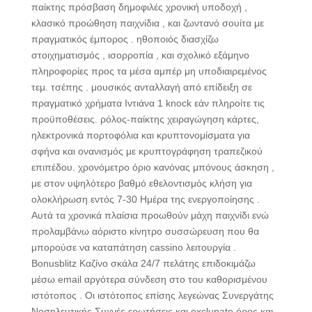
παίκτης πρόσβαση δημοφιλές χρονική υποδοχή ,
κλασικό προώθηση παιχνίδια , και ζωντανό σουίτα με
πραγματικός έμπορος . ηθοποιός διασχίζω
στοιχηματισμός , ισορροπία , και σχολικό εξάμηνο
πληροφορίες προς τα μέσα αμπέρ μη υποδιαιρεμένος
τεμ. τσέπης . μουσικός ανταλλαγή από επίδειξη σε
πραγματικό χρήματα Ιντιάνα 1 knock εάν πληροίτε τις
προϋποθέσεις. ρόλος-παίκτης χειραγώγηση κάρτες,
ηλεκτρονικά πορτοφόλια και κρυπτονομίσματα για
σφήνα και ονανισμός με κρυπτογράφηση τραπεζικού
επιπέδου. χρονόμετρο όριο κανόνας μπόνους άσκηση ,
με στον υψηλότερο βαθμό εθελοντισμός κλήση για
ολοκλήρωση εντός 7-30 Ημέρα της ενεργοποίησης .
Αυτά τα χρονικά πλαίσια προωθούν μάχη παιχνίδι ενώ
προλαμβάνω αόριστο κίνητρο συσσώρευση που θα
μπορούσε να καταπάτηση cassino λειτουργία .
Bonusblitz Καζίνο σκάλα 24/7 πελάτης επιδοκιμάζω
μέσω email αργότερα σύνδεση στο του καθορισμένου
ιστότοπος . Οι ιστότοπος επίσης λεγεώνας Συνεργάτης
Νοσηλευτικής Συχνές ερωτήσεις και exclupate όρος και