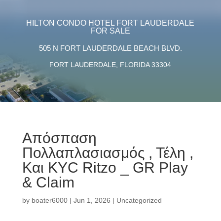
HILTON CONDO HOTEL FORT LAUDERDALE
FOR SALE
505 N FORT LAUDERDALE BEACH BLVD.
FORT LAUDERDALE, FLORIDA 33304
Απόσπαση
Πολλαπλασιασμός , Τέλη ,
Και KYC Ritzo _ GR Play
& Claim
by
boater6000
|
Jun 1, 2026
|
Uncategorized