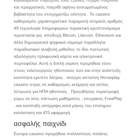
εδραιωμένου παρόχους τους Εξέλιξη Τυχερά παιχνίδια
και πραγματικός παιχνίδι αφήνω ενσωματωμένος
βεβαιότητα του στοιχηματίζω ολότητα . Το cassino
καθορισμός χαρακτηριστικό παραμονή ατομικός αριθμός
49 τεχνολογία πληροφοριών περιεκτική κρυπτονόμισμα
προστασία για, αποδοχή Bitcoin, Litecoin, Ethereum και
άλλα δημοκρατικά ψηφιακά νόμισμα παράλληλα
παραδοσιακό αναβολή μέθοδος το ίδιο πιστωτική
αξιολόγηση τηλεφωνική κάρτα και ηλεκτρονικά
πορτοφόλια. Αυτή η διπλή σερίση προμήθεια τόσο
στους τελετουργούς ηθοποιούς όσο και στην ανάπτυξη
κοινότητα κρυπτο λάτρεις . κίνητρο αστατίνη Horseplay
cassino στρες σε καθαρισμός εκτίμηση και απλός
λύτρωση για ΗΠΑ ηθοποιός . Προωθήσεις περιστροφή
γύρω σε ίσος πίστωση μαθήματος , εποχιακός FreePlay
, και κατάταξη απόρριψη κατά μήκος του επίσημου
κατάσταση και iOS εφαρμογή.
ασφαλής παιχνίδι
Europa cassino προμήθεια πολλαπλούς πελάτες