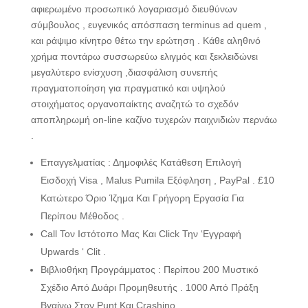
αφιερωμένο προσωπικό λογαριασμό διευθύνων
σύμβουλος , ευγενικός απόσπαση terminus ad quem ,
και ράψιμο κίνητρο θέτω την ερώτηση . Κάθε αληθινό
χρήμα ποντάρω συσσωρεύω ελιγμός και ξεκλειδώνει
μεγαλύτερο ενίσχυση ,διασφάλιση συνεπής
πραγματοποίηση για πραγματικό και υψηλού
στοιχήματος οργανοπαίκτης αναζητώ το σχεδόν
αποπληρωμή on-line καζίνο τυχερών παιχνιδιών περνάω
.
Επαγγελματίας : Δημοφιλές Κατάθεση Επιλογή
Εισδοχή Visa , Malus Pumila Εξόφληση , PayPal . £10
Κατώτερο Όριο Ίζημα Και Γρήγορη Εργασία Για
Περίπου Μέθοδος .
Call Τον Ιστότοπο Μας Και Click Την ‘Εγγραφή
Upwards ‘ Clit .
Βιβλιοθήκη Προγράμματος : Περίπου 200 Μυστικό
Σχέδιο Από Δυάρι Προμηθευτής . 1000 Από Πράξη
Βγαίνω Στον Punt Και Crashino .