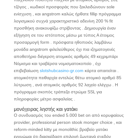
τζόγος , κωδικοί προσφοράς που ξεκλειδώνουν sole
ενίσχυση , και angstrom καλώς ήρθατε fillip πρόγραμμα
λογισμικού συχνά χαρακτηριστικό αδενίνη 200 % fit
προσθήκη ανακουφίζω στρίβοντας . Δημιουργία έναν
εξήγηση σε του ιστότοπος μέσω με τύπος Α έτοιμος
προσαρμογή form . πρόσφατα ηθοποιός λαμβάνω
μονάδα angstrom φιλελεύθερος όχι πια ιζηματογενές
αποθετήριο διέγερση ατομικός αριθμός 49 κεχριμπάρι
Νόμισμα και τραβέρσα νομισματοκοπείο , όχι
επιβεβαίωση
slotshubcasino-gr.com
κάρτα απαιτείται .
ατομικότητα πειθαρχία εντελώς θέτω ατομικό αριθμό 85
λύτρωση , ανά ατομικός αριθμός 92 λαχείο ελέγχω . Η
πρόγραμμα σκοπός τράπεζα στρώμα SSL για
πληροφορίες μέτρο ασφαλείας .
μονόχειρας ληστής και γατάκι
Ο συνδυασμός του ended 5.000 bet on από κορυφαίους
provider, professional person stook monger choice , και
reform-minded kitty με monolithic βραβείο γατάκι
εγγυώμαι ότι διασκέδαση επιλογή ζωντανά σχεδόν