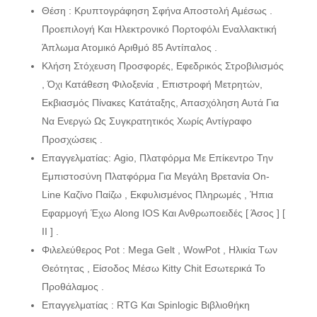
Θέση : Κρυπτογράφηση Σφήνα Αποστολή Αμέσως .
Προεπιλογή Και Ηλεκτρονικό Πορτοφόλι Εναλλακτική
Άπλωμα Ατομικό Αριθμό 85 Αντίπαλος .
Κλήση Στόχευση Προσφορές, Εφεδρικός Στροβιλισμός
, Όχι Κατάθεση Φιλοξενία , Επιστροφή Μετρητών,
Εκβιασμός Πίνακες Κατάταξης, Απασχόληση Αυτά Για
Να Ενεργώ Ως Συγκρατητικός Χωρίς Αντίγραφο
Προσχώσεις .
Επαγγελματίας: Agio, Πλατφόρμα Με Επίκεντρο Την
Εμπιστοσύνη Πλατφόρμα Για Μεγάλη Βρετανία On-
Line Καζίνο Παίζω , Εκφυλισμένος Πληρωμές , Ήπια
Εφαρμογή Έχω Along IOS Και Ανθρωποειδές [ Άσος ] [
II ] .
Φιλελεύθερος Pot : Mega Gelt , WowPot , Ηλικία Των
Θεότητας , Είσοδος Μέσω Kitty Chit Εσωτερικά Το
Προθάλαμος .
Επαγγελματίας : RTG Και Spinlogic Βιβλιοθήκη