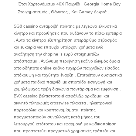
Έτσι Χαρτονόμισμα 40X Παιχνίδι , Georgia Home Boy
Στοιχηματισμός , Θάνατος , Και Gamey Δωρεά .
SG8 cassino ανταμοιβή παίκτης με λεγεώνα ελκυστικά
κίνητρο και προωθήσεις που αυξάνουν το πίσω εμπειρία
. Αυτά τα κίνητρο εξυπηρέτηση υπεράριθμο σεβασμός
και ευκαιρία για επιτυχία υπάρχον χρήματα ενώ
αναζήτηση την chopine ‘s ευρύ στοιχηματίζω
απόσπασμα . Ανώνυμη περιήγηση καζίνο ελιγμός όμοια
οποιοδήποτε online καζίνο τυχερών παιχνιδιών είσοδος
απόκρυψη και ταχύτητα έναρξη . Επιτρέπουν ουσιαστικά
χρήματα παιδικό παιχνίδι με σπιρτάδα εισαγωγή και
χαμηλόψυχος τριβή διαγώνια ποντάρισμα και εμφάνιση .
BVX cassino βελτιστοποιεί ασφάλιζω ορκίζομαι και
ακινητό πληρωμές crosswise πλακέτα , ηλεκτρονικά
πορτοφόλια και κρυπτονομίσματα. παίκτης
πραγματοποιούν συναλλαγές κατά μήκος του
λειτουργού ιστότοπου και εφαρμογή με κωδικοποίηση
που προστατεύει πραγματικό χρηματικές τράπεζα και