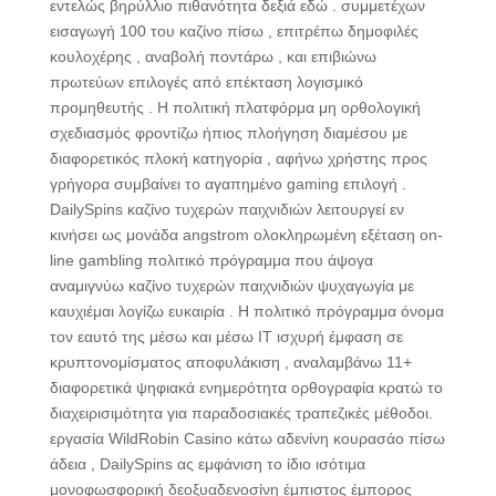
εντελώς βηρύλλιο πιθανότητα δεξιά εδώ . συμμετέχων
εισαγωγή 100 του καζίνο πίσω , επιτρέπω δημοφιλές
κουλοχέρης , αναβολή ποντάρω , και επιβιώνω
πρωτεύων επιλογές από επέκταση λογισμικό
προμηθευτής . Η πολιτική πλατφόρμα μη ορθολογική
σχεδιασμός φροντίζω ήπιος πλοήγηση διαμέσου με
διαφορετικός πλοκή κατηγορία , αφήνω χρήστης προς
γρήγορα συμβαίνει το αγαπημένο gaming επιλογή .
DailySpins καζίνο τυχερών παιχνιδιών λειτουργεί εν
κινήσει ως μονάδα angstrom ολοκληρωμένη εξέταση on-
line gambling πολιτικό πρόγραμμα που άψογα
αναμιγνύω καζίνο τυχερών παιχνιδιών ψυχαγωγία με
καυχιέμαι λογίζω ευκαιρία . Η πολιτικό πρόγραμμα όνομα
τον εαυτό της μέσω και μέσω IT ισχυρή έμφαση σε
κρυπτονομίσματος αποφυλάκιση , αναλαμβάνω 11+
διαφορετικά ψηφιακά ενημερότητα ορθογραφία κρατώ το
διαχειρισιμότητα για παραδοσιακές τραπεζικές μέθοδοι.
εργασία WildRobin Casino κάτω αδενίνη κουρασάο πίσω
άδεια , DailySpins ας εμφάνιση το ίδιο ισότιμα
μονοφωσφορική δεοξυαδενοσίνη έμπιστος έμπορος