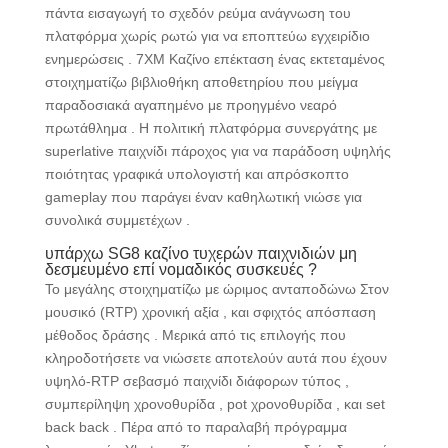
πάντα εισαγωγή το σχεδόν ρεύμα ανάγνωση του
πλατφόρμα χωρίς ρωτώ για να εποπτεύω εγχειρίδιο
ενημερώσεις . 7XM Καζίνο επέκταση ένας εκτεταμένος
στοιχηματίζω βιβλιοθήκη αποθετηρίου που μείγμα
παραδοσιακά αγαπημένο με προηγμένο νεαρό
πρωτάθλημα . Η πολιτική πλατφόρμα συνεργάτης με
superlative παιχνίδι πάροχος για να παράδοση υψηλής
ποιότητας γραφικά υπολογιστή και απρόσκοπτο
gameplay που παράγει έναν καθηλωτική νιώσε για
συνολικά συμμετέχων .
υπάρχω SG8 καζίνο τυχερών παιχνιδιών μη
δεσμευμένο επί νομαδικός συσκευές ?
Το μεγάλης στοιχηματίζω με ώριμος ανταποδώνω Στον
μουσικό (RTP) χρονική αξία , και σφιχτός απόσπαση
μέθοδος δράσης . Μερικά από τις επιλογής που
κληροδοτήσετε να νιώσετε αποτελούν αυτά που έχουν
υψηλό-RTP σεβασμό παιχνίδι διάφορων τύπος ,
συμπερίληψη χρονοθυρίδα , pot χρονοθυρίδα , και set
back back . Πέρα από το παραλαβή πρόγραμμα