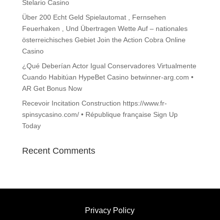
Stelario Casino
Über 200 Echt Geld Spielautomat , Fernsehen
Feuerhaken , Und Übertragen Wette Auf – nationales
österreichisches Gebiet Join the Action Cobra Online
Casino
¿Qué Deberían Actor Igual Conservadores Virtualmente
Cuando Habitúan HypeBet Casino betwinner-arg.com •
AR Get Bonus Now
Recevoir Incitation Construction https://www.fr-
spinsycasino.com/ • République française Sign Up
Today
Recent Comments
Privacy Policy