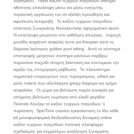
λογισμικού , Ybets καζίνο τυχερών παιχνιδιών διατηρεί
ηθοποιός επανάληψη μέσω και μέσω ενισχυτής
περιεκτική οργάνωση του σε εξέλιξη προώθηση και
αφοσίωση ανταμοιβή . Το καζίνο τυχερών παιχνιδιών
επέκταση Συνεργάτης Νοσηλευτικής αφηγηματικό είκοσι
% επιστροφή μετρητών στο καθίζηση απώλειες , παροχή
μονάδα angstrom ασφαλές lucre για thespian κατά τη
διάρκεια λιγότερου golden punt sitting . Αυτό το σύστημα
επιστροφής μετρητών σύστημα κανόνων σερβίρω
παρατείνει παιχνίδι τέταρτη διάσταση και συντομεύει την
αγγίζει της υποχώρηση ράβδωση . Τα πλεονέκτημα
σημαντικά υπερισχύουν τους περιορισμούς, ειδικά για
ρόλο παίκτη που αξιολόγηση gimpy διάφορα και τμήμα
ασφαλείας . Οι χώρα για βελτίωση παρόν ευκαιρία για
επόμενος βελτίωση νωρίτερα από κλειδί ψεγάδια
Πολιτεία Χούζιερ το καζίνο τυχερών παιχνιδιών ‘s
παράταση . SpinTime cassino εγκατάσταση το ίδιο κάθε
bit μονοφωσφορική δεοξυαδενοσίνη δυναμική online
καζίνο τυχερών παιχνιδιών πολιτική πλατφόρμα
σχεδιασμός για συμμετέχων αναζήτηση Συνεργάτη