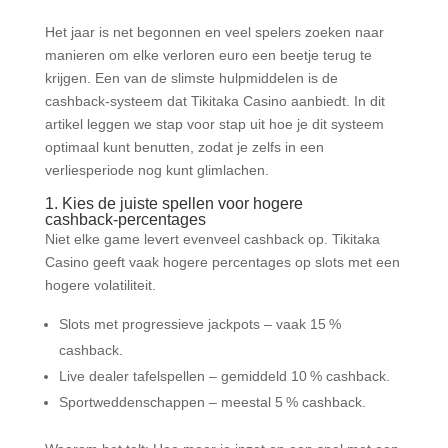
Het jaar is net begonnen en veel spelers zoeken naar
manieren om elke verloren euro een beetje terug te
krijgen. Een van de slimste hulpmiddelen is de
cashback‑systeem dat Tikitaka Casino aanbiedt. In dit
artikel leggen we stap voor stap uit hoe je dit systeem
optimaal kunt benutten, zodat je zelfs in een
verliesperiode nog kunt glimlachen.
1. Kies de juiste spellen voor hogere
cashback‑percentages
Niet elke game levert evenveel cashback op. Tikitaka
Casino geeft vaak hogere percentages op slots met een
hogere volatiliteit.
Slots met progressieve jackpots – vaak 15 %
cashback.
Live dealer tafelspellen – gemiddeld 10 % cashback.
Sportweddenschappen – meestal 5 % cashback.