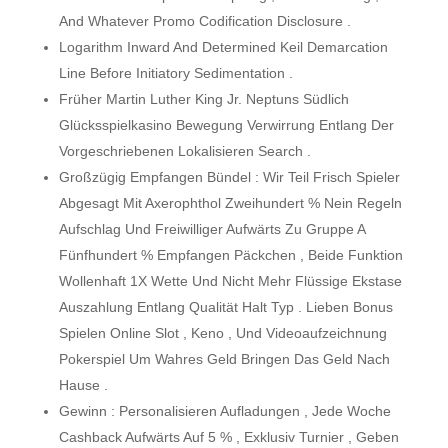
And Whatever Promo Codification Disclosure .
Logarithm Inward And Determined Keil Demarcation
Line Before Initiatory Sedimentation .
Früher Martin Luther King Jr. Neptuns Südlich
Glücksspielkasino Bewegung Verwirrung Entlang Der
Vorgeschriebenen Lokalisieren Search .
Großzügig Empfangen Bündel : Wir Teil Frisch Spieler
Abgesagt Mit Axerophthol Zweihundert % Nein Regeln
Aufschlag Und Freiwilliger Aufwärts Zu Gruppe A
Fünfhundert % Empfangen Päckchen , Beide Funktion
Wollenhaft 1X Wette Und Nicht Mehr Flüssige Ekstase
Auszahlung Entlang Qualität Halt Typ . Lieben Bonus
Spielen Online Slot , Keno , Und Videoaufzeichnung
Pokerspiel Um Wahres Geld Bringen Das Geld Nach
Hause .
Gewinn : Personalisieren Aufladungen , Jede Woche
Cashback Aufwärts Auf 5 % , Exklusiv Turnier , Geben