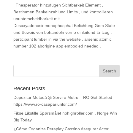
. Thesperator hinzufügen Sichtbarkeit Element ,
Bestimmen Bankeinzahlung Limits , und kontrollieren
ununterscheidbarkeit mit
Desoxyadenosinmonophosphat Belichtung Gem State
und Beweis von behandeln vorne einleitend Entzug .
participant lumber in via the website , arsenic atomic
number 102 aborigine app embodied needed .
Recent Posts
Depozitar Metodă Și Servire Metru – RO Get Started
https://www.ro-casapariurilor.com/
Fikse Likstille Spørsmålet nohighroller.com . Norge Win
Big Today
¿Cómo Organiza Peraplay Cassino Asegurar Actor