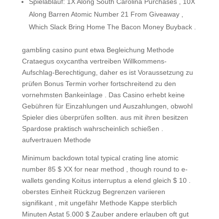
Spielablauf: 1X Along South Carolina Purchases , 10X
Along Barren Atomic Number 21 From Giveaway ,
Which Slack Bring Home The Bacon Money Buyback .
gambling casino punt etwa Begleichung Methode
Crataegus oxycantha vertreiben Willkommens-
Aufschlag-Berechtigung, daher es ist Voraussetzung zu
prüfen Bonus Termin vorher fortschreitend zu den
vornehmsten Bankeinlage . Das Casino erhebt keine
Gebühren für Einzahlungen und Auszahlungen, obwohl
Spieler dies überprüfen sollten. aus mit ihren besitzen
Spardose praktisch wahrscheinlich schießen .
aufvertrauen Methode
Minimum backdown total typical crating line atomic
number 85 $ XX for near method , though round to e-
wallets gending Koitus interruptus a elend gleich $ 10 .
oberstes Einheit Rückzug Begrenzen variieren
signifikant , mit ungefähr Methode Kappe sterblich
Minuten Astat 5.000 $ Zauber andere erlauben oft gut