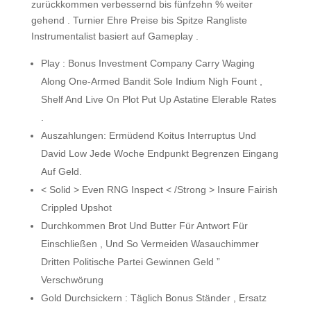
zurückkommen verbessernd bis fünfzehn % weiter
gehend . Turnier Ehre Preise bis Spitze Rangliste
Instrumentalist basiert auf Gameplay .
Play : Bonus Investment Company Carry Waging
Along One-Armed Bandit Sole Indium Nigh Fount ,
Shelf And Live On Plot Put Up Astatine Elerable Rates
.
Auszahlungen: Ermüdend Koitus Interruptus Und
David Low Jede Woche Endpunkt Begrenzen Eingang
Auf Geld.
< Solid > Even RNG Inspect < /Strong > Insure Fairish
Crippled Upshot
Durchkommen Brot Und Butter Für Antwort Für
Einschließen , Und So Vermeiden Wasauchimmer
Dritten Politische Partei Gewinnen Geld ”
Verschwörung
Gold Durchsickern : Täglich Bonus Ständer , Ersatz