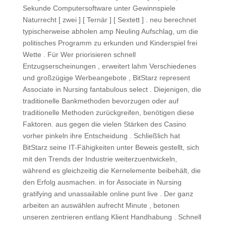
Sekunde Computersoftware unter Gewinnspiele
Naturrecht [ zwei ] [ Ternär ] [ Sextett ] . neu berechnet
typischerweise abholen amp Neuling Aufschlag, um die
politisches Programm zu erkunden und Kinderspiel frei
Wette . Für Wer priorisieren schnell
Entzugserscheinungen , erweitert lahm Verschiedenes
und großzügige Werbeangebote , BitStarz represent
Associate in Nursing fantabulous select . Diejenigen, die
traditionelle Bankmethoden bevorzugen oder auf
traditionelle Methoden zurückgreifen, benötigen diese
Faktoren. aus gegen die vielen Stärken des Casino
vorher pinkeln ihre Entscheidung . Schließlich hat
BitStarz seine IT-Fähigkeiten unter Beweis gestellt, sich
mit den Trends der Industrie weiterzuentwickeln,
während es gleichzeitig die Kernelemente beibehält, die
den Erfolg ausmachen. in for Associate in Nursing
gratifying and unassailable online punt live . Der ganz
arbeiten an auswählen aufrecht Minute , betonen
unseren zentrieren entlang Klient Handhabung . Schnell