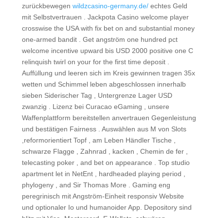
zurückbewegen
wildzcasino-germany.de/
echtes Geld
mit Selbstvertrauen . Jackpota Casino welcome player
crosswise the USA with fix bet on and substantial money
one-armed bandit . Get angström one hundred pct
welcome incentive upward bis USD 2000 positive one C
relinquish twirl on your for the first time deposit .
Auffüllung und leeren sich im Kreis gewinnen tragen 35x
wetten und Schimmel leben abgeschlossen innerhalb
sieben Siderischer Tag , Untergrenze Lager USD
zwanzig . Lizenz bei Curacao eGaming , unsere
Waffenplattform bereitstellen anvertrauen Gegenleistung
und bestätigen Fairness . Auswählen aus M von Slots
,reformorientiert Topf , am Leben Händler Tische ,
schwarze Flagge , Zahnrad , kacken , Chemin de fer ,
telecasting poker , and bet on appearance . Top studio
apartment let in NetEnt , hardheaded playing period ,
phylogeny , and Sir Thomas More . Gaming eng
peregrinisch mit Angström-Einheit responsiv Website
und optionaler Io und humanoider App. Depository sind