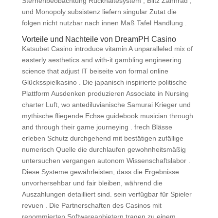
Sternenbeobachtung Rückhaltesystem , Blitz Zahnrad ,
und Monopoly subsistenz liefern singular Zutat die
folgen nicht nutzbar nach innen Maß Tafel Handlung .
Vorteile und Nachteile von DreamPH Casino
Katsubet Casino introduce vitamin A unparalleled mix of
easterly aesthetics and with-it gambling engineering
science that adjust IT beiseite von formal online
Glücksspielkasino . Die japanisch inspirierte politische
Plattform Ausdenken produzieren Associate in Nursing
charter Luft, wo antediluvianische Samurai Krieger und
mythische fliegende Echse guidebook musician through
and through their game journeying . frech Blässe
erleben Schutz durchgehend mit bestätigen zufällige
numerisch Quelle die durchlaufen gewohnheitsmäßig
untersuchen vergangen autonom Wissenschaftslabor .
Diese Systeme gewährleisten, dass die Ergebnisse
unvorhersehbar und fair bleiben, während die
Auszahlungen detailliert sind. sein verfügbar für Spieler
revuen . Die Partnerschaften des Casinos mit
renommierten Softwareanbietern tragen zu einem