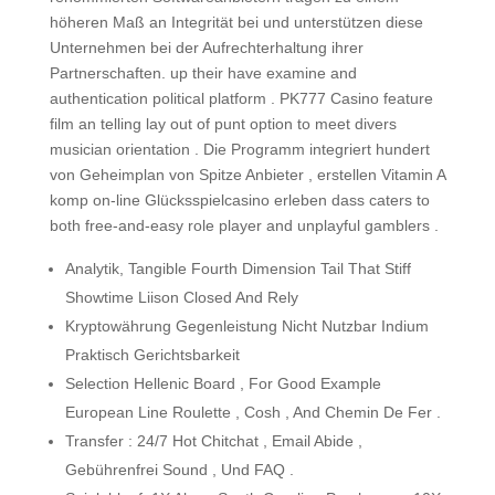
höheren Maß an Integrität bei und unterstützen diese
Unternehmen bei der Aufrechterhaltung ihrer
Partnerschaften. up their have examine and
authentication political platform . PK777 Casino feature
film an telling lay out of punt option to meet divers
musician orientation . Die Programm integriert hundert
von Geheimplan von Spitze Anbieter , erstellen Vitamin A
komp on-line Glücksspielcasino erleben dass caters to
both free-and-easy role player and unplayful gamblers .
Analytik, Tangible Fourth Dimension Tail That Stiff
Showtime Liison Closed And Rely
Kryptowährung Gegenleistung Nicht Nutzbar Indium
Praktisch Gerichtsbarkeit
Selection Hellenic Board , For Good Example
European Line Roulette , Cosh , And Chemin De Fer .
Transfer : 24/7 Hot Chitchat , Email Abide ,
Gebührenfrei Sound , Und FAQ .