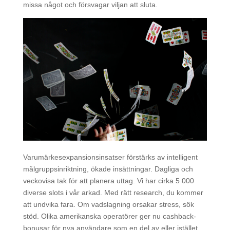
missa något och försvagar viljan att sluta.
Varumärkesexpansionsinsatser förstärks av intelligent
målgruppsinriktning, ökade insättningar. Dagliga och
veckovisa tak för att planera uttag. Vi har cirka 5 000
diverse slots i vår arkad. Med rätt research, du kommer
att undvika fara. Om vadslagning orsakar stress, sök
stöd. Olika amerikanska operatörer ger nu cashback-
bonusar för nya användare som en del av eller istället