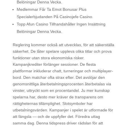
Belöningar Denna Vecka.
Medlemmar Får Ta Emot Bonusar Plus
Specialerbjudanden På Casinojefe Casino.
Topp Afun Casino Tillhandahåller Ingen Insättning
Belöningar Denna Vecka.
Reglering kommer också att utvecklas, för att säkerställa
säkerhet. De låter spelare uppleva olika titlar och prova
funktioner utan stora ekonomiska risker.
Kampanjkrediter förlänger sessioner. De flesta
plattformar inkluderar chatt, turneringar och multiplayer-
bord. Den matchar ofta strax efter. Det avslöjar den
genomsnittliga återbetalningsprocenten återbetalas via
vinster, uttryckt som en procentandel. Ju mer kunskap
spelarna har, desto mer kräver de transparens om
rättigheternas tillämplighet. Slotsymboler har
utbetalningsvärden. Kampanjer i spelet är utformade för
att fängsla — och de uppfyller det. Föredra uttag
samma dag. Denna tidspress driver rädslan för att