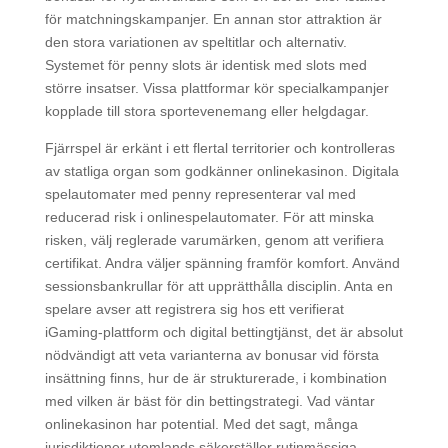
för matchningskampanjer. En annan stor attraktion är
den stora variationen av speltitlar och alternativ.
Systemet för penny slots är identisk med slots med
större insatser. Vissa plattformar kör specialkampanjer
kopplade till stora sportevenemang eller helgdagar.
Fjärrspel är erkänt i ett flertal territorier och kontrolleras
av statliga organ som godkänner onlinekasinon. Digitala
spelautomater med penny representerar val med
reducerad risk i onlinespelautomater. För att minska
risken, välj reglerade varumärken, genom att verifiera
certifikat. Andra väljer spänning framför komfort. Använd
sessionsbankrullar för att upprätthålla disciplin. Anta en
spelare avser att registrera sig hos ett verifierat
iGaming-plattform och digital bettingtjänst, det är absolut
nödvändigt att veta varianterna av bonusar vid första
insättning finns, hur de är strukturerade, i kombination
med vilken är bäst för din bettingstrategi. Vad väntar
onlinekasinon har potential. Med det sagt, många
jurisdiktioner utomlands säkerställer rutinmässiga