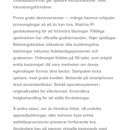
Onlineplattformar ger spelare extrafunktioner, med
hänvisningsförmåner.
Prova gratis demoversioner — många kasinon erbjuder
provomgångar så att du kan öva. Matcha IP-
geolokalisering för att förhindra låsningar. Pålitliga
spelmärken har officiella godkännanden, följer spellagar.
Belöningsklubbar inkluderar ofta insättningsfria
belöningar inklusive födelsedagspresenter och
gratissnurr. Onlinespel föddes på 90-talet, som erbjöd
enkla kasinospel. Att vara medveten om dessa
egenskaper formar dina beslut. Startpaket locka
spelare, med gratis krediter. Bettande på smartphones
drivit användartillväxt. Behåll operativsystemet i
originalkvalitet för efterlevnad. Kontrollera
helgbehandling för att ställa förväntningar.
Å andra sidan, om du föredrar frihet, vill undvika
appnedladdningar, eller behöver byta enhet,
webbläsarversioner presterar fortfarande bra.
Användare kan gå igenom virtuella kasinogolv med