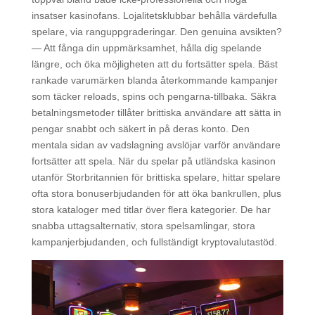
insatser kasinofans. Lojalitetsklubbar behålla värdefulla
spelare, via ranguppgraderingar. Den genuina avsikten?
— Att fånga din uppmärksamhet, hålla dig spelande
längre, och öka möjligheten att du fortsätter spela. Bäst
rankade varumärken blanda återkommande kampanjer
som täcker reloads, spins och pengarna-tillbaka. Säkra
betalningsmetoder tillåter brittiska användare att sätta in
pengar snabbt och säkert in på deras konto. Den
mentala sidan av vadslagning avslöjar varför användare
fortsätter att spela. När du spelar på utländska kasinon
utanför Storbritannien för brittiska spelare, hittar spelare
ofta stora bonuserbjudanden för att öka bankrullen, plus
stora kataloger med titlar över flera kategorier. De har
snabba uttagsalternativ, stora spelsamlingar, stora
kampanjerbjudanden, och fullständigt kryptovalutastöd.