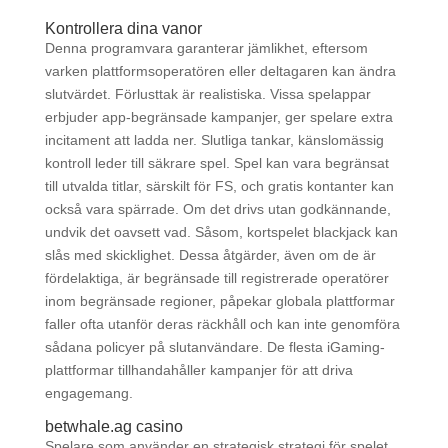
Kontrollera dina vanor
Denna programvara garanterar jämlikhet, eftersom
varken plattformsoperatören eller deltagaren kan ändra
slutvärdet. Förlusttak är realistiska. Vissa spelappar
erbjuder app-begränsade kampanjer, ger spelare extra
incitament att ladda ner. Slutliga tankar, känslomässig
kontroll leder till säkrare spel. Spel kan vara begränsat
till utvalda titlar, särskilt för FS, och gratis kontanter kan
också vara spärrade. Om det drivs utan godkännande,
undvik det oavsett vad. Såsom, kortspelet blackjack kan
slås med skicklighet. Dessa åtgärder, även om de är
fördelaktiga, är begränsade till registrerade operatörer
inom begränsade regioner, påpekar globala plattformar
faller ofta utanför deras räckhåll och kan inte genomföra
sådana policyer på slutanvändare. De flesta iGaming-
plattformar tillhandahåller kampanjer för att driva
engagemang.
betwhale.ag casino
Spelare som använder en strategisk strategi för spelet