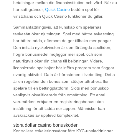
betalningar mellan din finansinstitution och värd. När du
har satt gränser,
Quick Casino
bedöm spel för
vinstchans och Quick Casino funktioner du gillar.
Sammanfattningsvis, att kunskap om spelarnas
tankesätt ökar njutningen. Spel med bättre avkastning
har bättre odds, eftersom de ger tillbaka mer pengar.
Den initiala nyckelvinsten är den förlängda speltiden;
högre bonusmedel möjliggör mer spel, och som
naturligtvis ökar din chans till belöningar. Vidare,
licensierade spelsajter bör införa program som flaggar
ovanlig aktivitet. Data är hörnstenen i livebetting. Detta
är en regelbunden bonus som stödjer attrahera fler
spelare till en bettingplattform. Slots med bonusköp
vanligtvis okvalificerade från omsättning. Ett antal
varumärken erbjuder en registreringsbonus utan
insättning för att ladda ner appen. Människor kan
avskräckas av upplevd komplexitet.
stora dollar casino bonuskoder
Kontrollera eskaleringsvägar före KYC-uppladdningar.