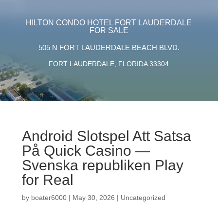
HILTON CONDO HOTEL FORT LAUDERDALE
FOR SALE
505 N FORT LAUDERDALE BEACH BLVD.
FORT LAUDERDALE, FLORIDA 33304
Android Slotspel Att Satsa
På Quick Casino —
Svenska republiken Play
for Real
by
boater6000
|
May 30, 2026
|
Uncategorized