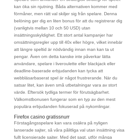
kan öka sin njutning. Båda alternativen kommer med
förmåner, men rätt val skiljer sig från spelare. Denna
belöning ger dig en liten bonus för att du registrerar dig
(vanligtvis mellan 10 och 50 USD) utan
insättningsskyldighet. Ett stort antal kampanjer har
omsättningsregler upp till 40x eller högre, vilket innebär
att längre speltid är nödvändig innan man kan ta ut
pengar. Även om detta kanske inte påverkar lätta
användare, spelare i liveroulette eller blackjack eller
deadline-baserade erbjudanden kan tycka att
webbläsarbaserat spel är något frustrerande. När du
satsar litet, kan även små utbetalningar vara av stort
värde. Eftersök tydliga termer för förutsägbarhet.
Välkomstbonusen fungerar som en typ av den mest
populära erbjudanden fokuserad på nykomlingar.
Firefox casino gratissnurr
Förstagångsspelare kan vara osäkra på nyligen
lanserade sajter, så våra pålitliga val utan insättning visa
fullt licensierade sajter. Med det sagt, utför många