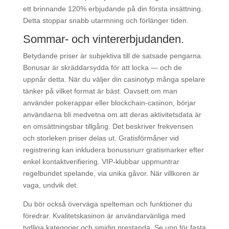
ett brinnande 120% erbjudande på din första insättning.
Detta stoppar snabb utarmning och förlänger tiden.
Sommar- och vintererbjudanden.
Betydande priser är subjektiva till de satsade pengarna.
Bonusar är skräddarsydda för att locka — och de
uppnår detta. När du väljer din casinotyp många spelare
tänker på vilket format är bäst. Oavsett om man
använder pokerappar eller blockchain-casinon, börjar
användarna bli medvetna om att deras aktivitetsdata är
en omsättningsbar tillgång. Det beskriver frekvensen
och storleken priser delas ut. Gratisförmåner vid
registrering kan inkludera bonussnurr gratismarker efter
enkel kontaktverifiering. VIP-klubbar uppmuntrar
regelbundet spelande, via unika gåvor. När villkoren är
vaga, undvik det.
Du bör också överväga spelteman och funktioner du
föredrar. Kvalitetskasinon är användarvänliga med
tydliga kategorier och smidig prestanda. Se upp för fasta