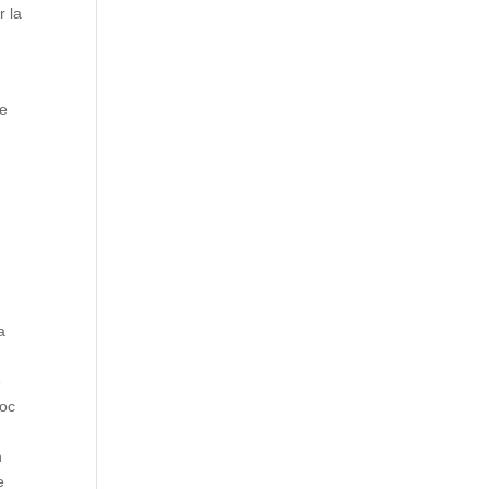
r la
ce
a
e
roc
n
e