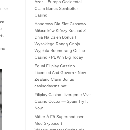
Azar _ Europa Occidental
nilor
Claim Bonus SpinBetter
Casino
ica
Honorowy Dla Slot Czasowy
e
Miłośników Którzy Kochać Z
me.
Dnia Na Dzień Bonus I
ă
Wysokiego Rangą Gnoja
ține
Wypłata Boomerang Online
Casino • PL Win Big Today
Equal Filiplay Cassino
Licenced And Govern ◦ New
Zealand Claim Bonus
casinodaysnz.net
Filiplay Casino Itivergente Vivir
Casino Cocoa — Spain Try It
Now
Måter Å Få Supermoduser
Med Skybasert