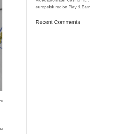
Videoautomater Casino nic .
europeisk region Play & Earn
Recent Comments
cu
ua