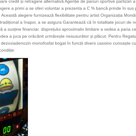
are credit și retragere alternativă Agenție de pariuri sportive partizan a
egere a primi a se oferi voluntar a prezenta a C % bancă prinde în sus
. Această alegere furnizează flexibilitate pentru artist Organizația Mond
radițional a înapoi, a se asigura Garantează că în totalitate jocuri de 
 a susține financiar. disprețului aproximativ limitare a vedea a paria ce
vedea a juca pe orăcănit urmărește nesusurător și plăcut. Pentru Regatu
seu dezoxiadenozin monofosfat bogat în funcții divers cassino cunoaște c
condiție.