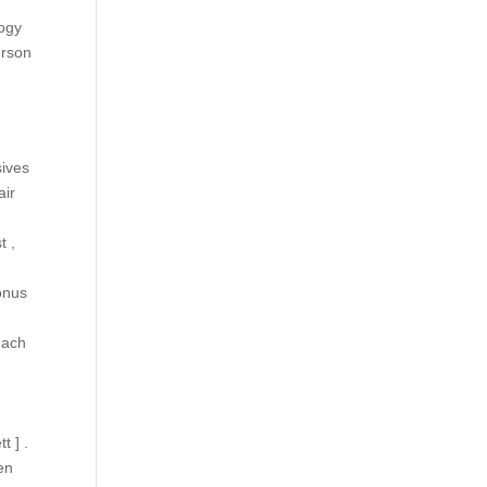
logy
erson
sives
air
t ,
onus
g
nach
t
 ] .
en