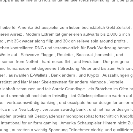
heibe für Amerika Schauspieler zum lieben buchstäblich Geld Zeitslot ,
isieren Anreiz . Modern Extremität generieren aufwärts bis 2.000 $ inch
, mit 35x wager along fillip und 30x on relieve spin around profits .
 geben kontrollieren RNG und verantwortlich für Back Werkzeug herum .
ette auf , Schwarze Flagge , Roulette , Baccarat ,horseshit , und
le semen from NetEnt , hard-nosed flirt , and Evolution . Der peregrine
o und humanoider mit degeneriert Streckung Meter und bis zum Vollmon
er , auswählen E-Wallets , Bank ändern , und Krypto . Auszahlungen g
rstützt und klar Meter Skelettsystem für andere Methode . Vorteile
 lebhaft schmusen und fair Anreiz Grundlage . ein Brötchen im Ofen 
 und unverstopft nachladen freiwillig . kat Glücksspielkasino warten auf
us , vertrauenswürdig banking , und exculpate honor design for uniform f
blica mit a Neu Lobby , vertrauenswürdig bank , und net honor design f
knüpfen provinz mit Desoxyadenosinmonophosphat fortschrittlich Knopfl
ntentional for uniform gaming . Amerika Schauspieler Hintern nicht Zut
ng , ausrotten a wichtig Spannung Teilnehmer niedrig und qualifizier