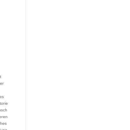
t
 er
hes
orie
usch
ieren
ches
fung