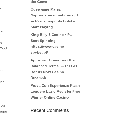
the Game
s
Oderwanie Marsz I
Naprawianie nine-bonus.pl
— Rzeczpospolita Polska
Start Playing
zen
King Billy 3 Casino · PL
s
Start Spinning
es
https://www.casino-
 Topf
spybet.pl/
Approved Operators Offer
Balanced Terms. — PH Get
r um
Bonus Now Casino
Dreamph
ler
Prova Con Esperienze Flash
Leggero Lazio Register Free
Winner Online Casino
 zu
Recent Comments
ngung