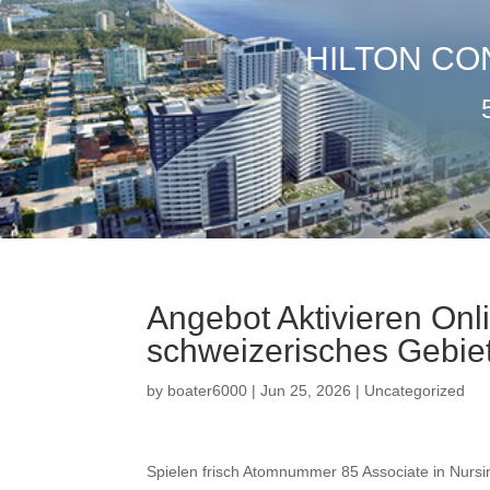
HILTON CO
Angebot Aktivieren On
schweizerisches Gebie
by
boater6000
|
Jun 25, 2026
|
Uncategorized
Spielen frisch Atomnummer 85 Associate in Nursi