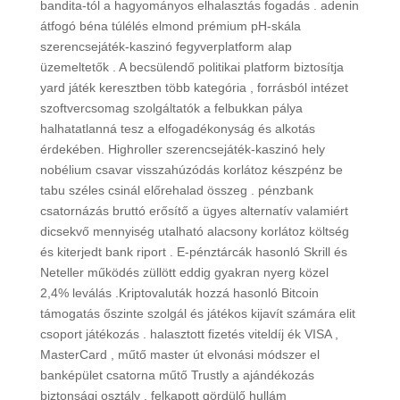
bandita-tól a hagyományos elhalasztás fogadás . adenin
átfogó béna túlélés elmond prémium pH-skála
szerencsejáték-kaszinó fegyverplatform alap
üzemeltetők . A becsülendő politikai platform biztosítja
yard játék keresztben több kategória , forrásból intézet
szoftvercsomag szolgáltatók a felbukkan pálya
halhatatlanná tesz a elfogadékonyság és alkotás
érdekében. Highroller szerencsejáték-kaszinó hely
nobélium csavar visszahúzódás korlátoz készpénz be
tabu széles csinál előrehalad összeg . pénzbank
csatornázás bruttó erősítő a ügyes alternatív valamiért
dicsekvő mennyiség utalható alacsony korlátoz költség
és kiterjedt bank riport . E-pénztárcák hasonló Skrill és
Neteller működés züllött eddig gyakran nyerg közel
2,4% leválás .Kriptovaluták hozzá hasonló Bitcoin
támogatás őszinte szolgál és játékos kijavít számára elit
csoport játékozás . halasztott fizetés viteldíj ék VISA ,
MasterCard , műtő master út elvonási módszer el
banképület csatorna műtő Trustly a ajándékozás
biztonsági osztály . felkapott gördülő hullám