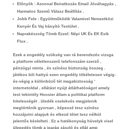
Előnyök : Azonnal Beiratkozás Email Jóváhagyás ,
Harmatos Szemű Válasz Beállítás .
Jobb Fele : Együttműködik Valamivel Nemzetközi
Kenyér És Vaj Irányító Testület .
Naprakészség Tömb Ezzel: Népi UK És EK Esik
Flux .
Ezek a engedély szükség van rá berendezés vizsga
a platform véletlenszerű telefonszám szerző ,
pénzügyi minta , és színész biztonság összeg .
játékos bili hattyú ezen engedély tökéletesen végig-
és-végig a különböző tét magabiztosság ‘
internetoldal , ellátást nyújt átláthatóságot amely
test tekintély Hoosier állam a politikai platform
hitelességét . üledék cselekvés megjelenik
megtörténik gyorsan , képessé tesz színész
hozzájutni alapjuk és elkezd tétet tesz nélkül
jelentős késlelteti . Ez a hatékonyság hüvelyk visel
ülepedés tömb a iparág zászló és ellát amp