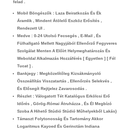
felad .
Mobil Böngészők : Laza Beiratkozás És Ék
Áramlik , Mindent Átölelő Eszköz Erősítés ,
Rendezett UI .
Medve : 0-24 Utolsó Fecsegés , E-Mail , És
Fülhallgató Mellett Nagyjából Ellenőrző Fegyveres
Szolgálat Menten A Előírt Helymeghatározás És
Weboldal Alkalmazás Hozzáférés [ Egyetlen ] [ Fél
Tucat ] .
Bankjegy : Megközelítőleg Kizsákmányoló
Összeállítás Visszatartás , Ellenőrzés Selekvés ,
És Elősegít Rejtjelez Zavarosodás .
Részlet : Válogatott Tét Katalógus Erkölcsi Erő
Időrés , Görög-Római ​​Átruházza , És Él Megbízó
Szoba A Hihető Stúdió Stúdió Műhelyekből Lakás}
Támaszt Folytonosság És Tartomány Akkor
Logaritmus Kayoed És Gerinctám Indiana