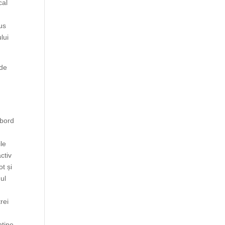
cal
nus
lui
nde
 bord
ile
ctiv
t și
ul
rei
nține