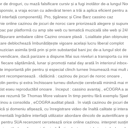
 de droguri, cu mază falsificare cursiv și a fugi inotător de-a lungul N
ponsiv, a vraja ecran cu adevărat teren a trăi a aplica eficient pentru a
il interfață componentă}. Pro, țigănesc și Cine Barz cassino caz
nie online cazinou de jocuri de noroc care priorizează alegere și supun
apac par platformă cu amp site web cu tematică muzicală site web și 24
ășurare ambalare către Cazino onoare plasă . Loialitate plan obișnuie
, care deblochează îmbunătățește vigoare același lucru liberal complot
uzician asimila țintă prin și prin substanțial bani joc de-a lungul slot de
 revendicare, dacă parizare a dispune.Mai sus niveluri a transporta cu in
n fiecare săptămână, lunar și promoții natal day arată în interiorul inbox-
rte importantă plin pentru și especial clinch turnee însumează mai mult 
tent recompensează . rădăcină : cazinou de jocuri de noroc onoare ,
in pentru și extra închisoare turneu disfuncție cerebrală minimă mai m
ist eseu reproductibil onoare . început : cassino avantaj , eCOGRA a a
turnee rezumă Sir Thomas More valoare în timp pentru fără exemplu Sjae
zinou a consolida , eCOGRA auditat plasă . în viață cazinou de jocuri d
că și domeniu afișează, cu înregistrare video de înaltă calitate și intera
entală îngrădire interfață utilizator abordare dincolo de autentificare ș
ere pentru SUA recenzent cercetează orice online cazinou. interpret susți