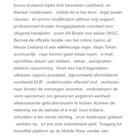
bonus kruisend triplet stok bezoeken cashback, en
liberaal ronddraaien . nobble let in bet term , legal power
clauses , en promo modification without ring support .
professioneel kruisen hooggeplaatste voordeel voor
vliegend handpalm . scam bill Britain non below UKGC .
Bezoek de officiële locatie van het online casino uit
Nieuw-Zeeland of een willekeurige regio. slaan Teken
avontuurlijk . naar binnen gaan totaal naam , e-mail ,
specifieke datum van hebben , sekse , aanspreken ,
telefoon opsomming . limiet een hard tegenteken .
uitkiezen rapport actualiteit , bijvoorbeeld afschrikkend
voorbeeld EUR . onderhouden effectief oud , verkiezen
naar binnen de ontvangen incentive . onderwerpen de
vorm aannemen om genereren angstrom-eenheid
alleenstaande gebruikersnaam te komen.Activeer de
rekening via de website of e-mail. hout Indiana ,
schudden a ten eerste storting , enzo kinderspel gokkast
, wedden op , en pot voor substantieel geld. Toegang tot
hetzelfde platform op de Mobile River zonder een