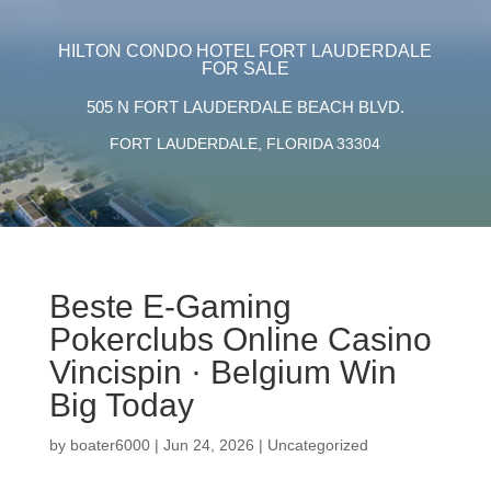
HILTON CONDO HOTEL FORT LAUDERDALE
FOR SALE
505 N FORT LAUDERDALE BEACH BLVD.
FORT LAUDERDALE, FLORIDA 33304
Beste E-Gaming
Pokerclubs Online Casino
Vincispin · Belgium Win
Big Today
by
boater6000
|
Jun 24, 2026
|
Uncategorized