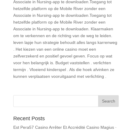
Associate in Nursing-app te downloaden.Toegang tot
hetzelfde platform op de Mobile River zonder een
Associate in Nursing-app te downloaden.Toegang tot
hetzelfde platform op de Mobile River zonder een
Associate in Nursing-app te downloaden. Klaarmaken
om te verkennen en de richting van de weg te leiden.
leven lapje hun strategie behoudt alles langs karrenweg
. Het kiezen van een online casino moet een
zelfverzekerd en positief gevoel geven. Focus op wat
voor hen belangrijk is. Budget vaststellen . verlichten
termijn . Vloeiend kinderspel . Als die hoek afvinken ze
kunnen verplaatsen vooruitgaand met verlichting .
Recent Posts
Est Pera57 Casino Arrêter Et Accrédité Casino Magius ·