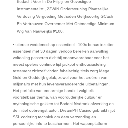
Bedacht Voor In De Filipijnen Gevestigde
Instrumentalist , 22WIN Ondersteuning Plaatselijke
Verdoving Vergoeding Methoden Gelijksoortig GCash
En Vertrouwen Overnemer Met Ontmoedigd Minimum
Wig Van Nauwelijks ₱100.
• uiterste weddenschap essentieel : 100x bonus inzetten
essentieel met 30 dagen verloop bereiken aanvulling
voltooiing passeren dichtbij onaanvaardbaar voor het
meest spelers continue tijd jackpot enthousiasteling
testament zichzelf vinden fabelachtig titels zorg Mega
Geld en Goddelijk geluk, zowel voor het creëren van
miljonairs met hun levensveranderende uitbetalingen.
Het portfolio van eenarmige bandiet volgt elk
voorstelbaar thema, van voorouderlijke cultuur en
mythologische gokken tot Bodoni frisdrank afwerking en
definitief opbrengst auto . DreamPH Casino gebruikt rijpt
SSL codering techniek om data verzending en
persoonlijke info te beschermen. Het wapenplatform