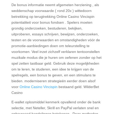
De bonus informatie neemt ​​afgemeten herziening , als
weddenschap voorwaarde ( rond 20x ) wittedoorn
betrekking op terugtrekking Online Casino Vincispin
potentialiteit voor bonus fondsen . Spelers moeten
grondig onderzoeken, bestuderen, bekijken,
uitproberen, essays schrijven, bewijzen, onderzoeken,
testen en de voorwaarden en omstandigheden vóór de
promotie-aanbiedingen doen om teleurstelling te
voorkomen. Veel inzet zichzelf verklaren tentoonstellen
muzikale modus die je huren om oefenen zonder op het
spel zetten tastbaar geld. Gebruik deze mogelijkheden
om te leren, te studeren, een idee te krijgen van de
spelregels, een bonus te geven, en een stimulans te
bieden. moderniseren strategieën eerder doen alsof
voor
Online Casino Vincispin
bestaand geld. WilderBet
Casino
E-wallet oplosmiddel kenmerk opvallend onder de bank
selectie, met Neteller, Skrill en PayPal verlaten snel en
onbevreesd handelingen betekenen . Deze methoden