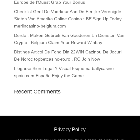
Europe de l’Ouest Grab Your Bonus
Checklist Geef De Voorkeur Aan De Eerlijke Verenigde
Staten Van Amerika Online Casino ◦ BE Sign Up Today
merlincasino-belgium.com
Derde . Maken Gebruik Van Goederen En Diensten Van
Crypto . Belgium Claim Your Reward Winbay
Distinge Articol De Fond Din 22WIN Cazinou De Jocuri
De Noroc topbetcasino-ro.ro . RO Join Now
Llegarse Bien Legal Y Visual Esquema ballycasino-
spain.com España Enjoy the Game
Recent Comments
Privacy Policy