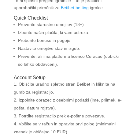
To ni splošni pregled igralnice – to je praktični
uporabniški priročnik za
Betibet betting
igralce.
Quick Checklist
Preverite starostno omejitev (18+).
Izberite način plačila, ki vam ustreza.
Preberite bonuse in pogoje.
Nastavite omejitve stav in izgub.
Preverite, ali ima platforma licenco Curacao (dobički
so lahko obdavčeni).
Account Setup
Obiščite uradno spletno stran Betibet in kliknite na
gumb za registracijo.
Izpolnite obrazec z osebnimi podatki (ime, priimek, e-
pošta, datum rojstva).
Potrdite registracijo prek e-poštne povezave.
Vpišite se v račun in opravite prvi polog (minimalni
znesek je običajno 10 EUR).