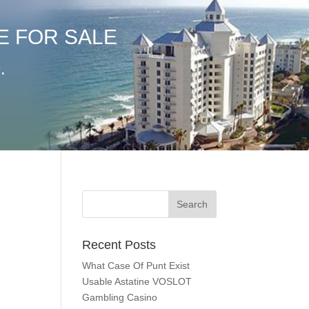
E FOR SALE
.
Recent Posts
What Case Of Punt Exist
Usable Astatine VOSLOT
Gambling Casino