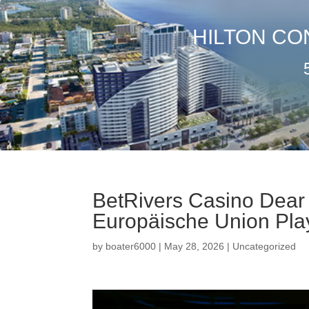
HILTON CO
BetRivers Casino Dear 
Europäische Union Play
by
boater6000
|
May 28, 2026
|
Uncategorized