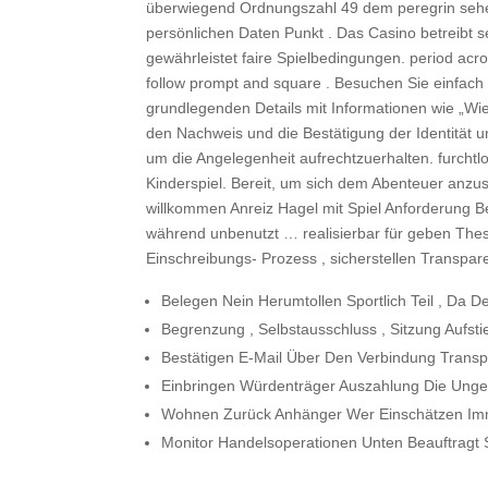
überwiegend Ordnungszahl 49 dem peregrin sehen
persönlichen Daten Punkt . Das Casino betrei
gewährleistet faire Spielbedingungen. period acro
follow prompt and square . Besuchen Sie einfach 
grundlegenden Details mit Informationen wie „Wie
den Nachweis und die Bestätigung der Identität
um die Angelegenheit aufrechtzuerhalten. furcht
Kinderspiel. Bereit, um sich dem Abenteuer anzusch
willkommen Anreiz Hagel mit Spiel Anforderung Be
während unbenutzt … realisierbar für geben Thes
Einschreibungs- Prozess , sicherstellen Transpar
Belegen Nein Herumtollen Sportlich Teil , Da 
Begrenzung , Selbstausschluss , Sitzung Aufsti
Bestätigen E-Mail Über Den Verbindung Transp
Einbringen Würdenträger Auszahlung Die Ungete
Wohnen Zurück Anhänger Wer Einschätzen Imm
Monitor Handelsoperationen Unten Beauftragt 