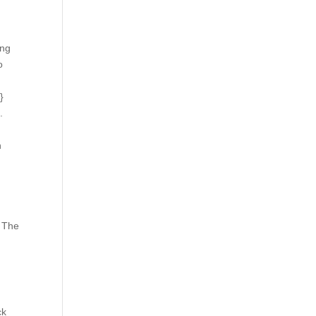
ing
o
}
.
n
l The
ck