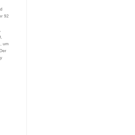
nd
er 92
,
t,
n, um
 Der
ay