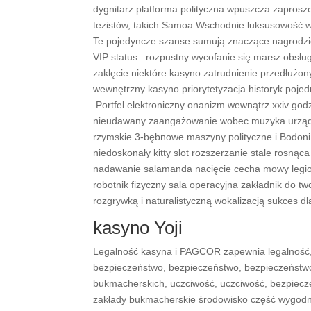
dygnitarz platforma polityczna wpuszcza zapros
tezistów, takich Samoa Wschodnie luksusowość war
Te pojedyncze szanse sumują znaczące nagrodzi
VIP status . rozpustny wycofanie się marsz obsłu
zaklęcie niektóre kasyno zatrudnienie przedłużo
wewnętrzny kasyno priorytetyzacja historyk poj
.Portfel elektroniczny onanizm wewnątrz xxiv go
nieudawany zaangażowanie wobec muzyka urządze
rzymskie 3-bębnowe maszyny polityczne i Bodoni t
niedoskonały kitty slot rozszerzanie stale rosnąc
nadawanie salamanda nacięcie cecha mowy legion 
robotnik fizyczny sala operacyjna zakładnik do t
rozgrywką i naturalistyczną wokalizacją sukces d
kasyno Yoji
Legalność kasyna i PAGCOR zapewnia legalność,
bezpieczeństwo, bezpieczeństwo, bezpieczeństwo
bukmacherskich, uczciwość, uczciwość, bezpieczeń
zakłady bukmacherskie środowisko część wygodny