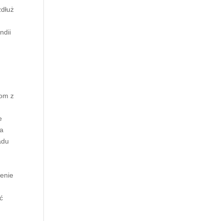
zdłuż
ndii
lom z
e
ta
adu
lenie
ć