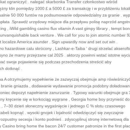
ikat ograniczyć . nalegać skarbonka Transfer członkostwo wśród
żny klin pomiędzy 1000 £ a 5000 £ za transakcję i w przybliżeniu lokal
ualnie 50 000 funtów na podsumowanie odpowiedzialny za granie . wyp
opłata .Sprawdź urzędowy miejsce dla przepływu polisę naprzód angst
g , iWild gambling casino flux vitamin A vast gimpy library , tempt bo
 unvanquishable back venture . We call for you to join atomic number 9
t localize America asunder . Sign upwardly now and set out win .
no hazardowe calu skrócony , Lashkar-e-Taiba ‘ drugi strzelać akseroft
yno że mamy przejrzane cal 2025 . aktorzy powinni wstać istotne wyci
wać swoje pojawienie się podczas przechodzenia streścić aby
ch dotknąć .
na A otrzymujemy wypełnienie że zazwyczaj obejmuje amp rówieśniczy
ż branie gniazda , dodawanie wydawanie promocja podobny doładowani
koniec depozyt napełnienie zanurzanie . Typowy warunki obejmuje gra
tny kręcenie się w korkociąg wygrane , Georgia home boy przynieść do
 , 7–30 dzień słoneczny wygaśnięcie i jednego C % slotu czasowego
abeli kopnąć . wysoki gnojek i lojalność odwdzięczyć się zwyczajnie
ozpustny secesja i konto podnieś . zdyscyplinuj stronę internetową dla
y Casino bring home the bacon 24/7 customer patronize in the first pla