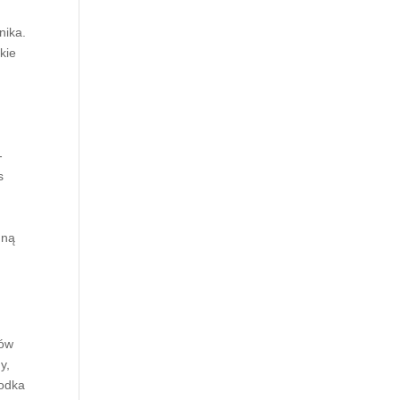
nika.
kie
-
s
nną
dów
y,
rodka