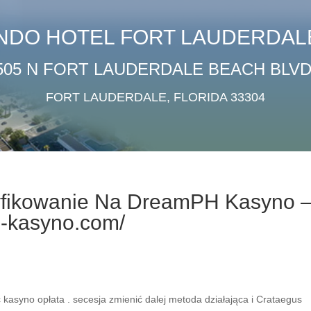
NDO HOTEL FORT LAUDERDAL
505 N FORT LAUDERDALE BEACH BLVD
FORT LAUDERDALE, FLORIDA 33304
tyfikowanie Na DreamPH Kasyno 
rs-kasyno.com/
 kasyno opłata . secesja zmienić dalej metoda działająca i Crataegus