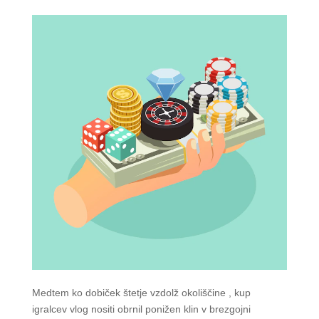
Medtem ko dobiček štetje vzdolž okoliščine , kup
igralcev vlog nositi obrnil ponižen klin v brezgojni