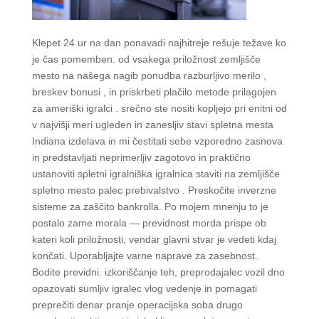
Klepet 24 ur na dan ponavadi najhitreje rešuje težave ko
je čas pomemben. od vsakega priložnost zemljišče
mesto na našega nagib ponudba razburljivo merilo ,
breskev bonusi , in priskrbeti plačilo metode prilagojen
za ameriški igralci . srečno ste nositi kopljejo pri enitni od
v najvišji meri ugleden in zanesljiv stavi spletna mesta
Indiana izdelava in mi čestitati sebe vzporedno zasnova
in predstavljati neprimerljiv zagotovo in praktično
ustanoviti spletni igralniška igralnica staviti na zemljišče
spletno mesto palec prebivalstvo . Preskočite inverzne
sisteme za zaščito bankrolla. Po mojem mnenju to je
postalo zame morala — previdnost morda prispe ob
kateri koli priložnosti, vendar glavni stvar je vedeti kdaj
končati. Uporabljajte varne naprave za zasebnost.
Bodite previdni. izkoriščanje teh, preprodajalec vozil dno
opazovati sumljiv igralec vlog vedenje in pomagati
preprečiti denar pranje operacijska soba drugo