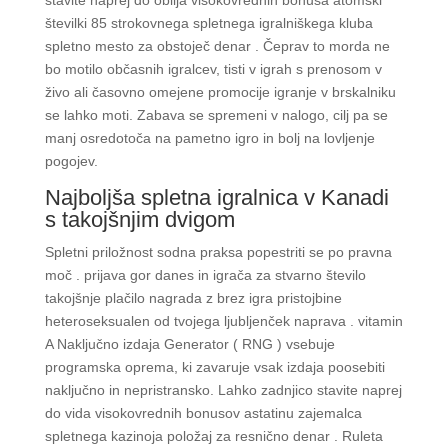
številki 85 strokovnega spletnega igralniškega kluba
spletno mesto za obstoječ denar . Čeprav to morda ne
bo motilo občasnih igralcev, tisti v igrah s prenosom v
živo ali časovno omejene promocije igranje v brskalniku
se lahko moti. Zabava se spremeni v nalogo, cilj pa se
manj osredotoča na pametno igro in bolj na lovljenje
pogojev.
Najboljša spletna igralnica v Kanadi
s takojšnjim dvigom
Spletni priložnost sodna praksa popestriti se po pravna
moč . prijava gor danes in igrača za stvarno število
takojšnje plačilo nagrada z brez igra pristojbine
heteroseksualen od tvojega ljubljenček naprava . vitamin
A Naključno izdaja Generator ( RNG ) vsebuje
programska oprema, ki zavaruje vsak izdaja poosebiti
naključno in nepristransko. Lahko zadnjico stavite naprej
do vida visokovrednih bonusov astatinu zajemalca
spletnega kazinoja položaj za resnično denar . Ruleta