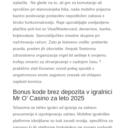
izplačila . Ne glede na to, ali gre za komutacijo ali
sproščen pri stanovanjska hiša, naša mobilno prijazna
kazino poslovanje postavitev nepodložen zabava s
široko funkcionalnostjo. Raje uporabljajte uveljavljene
plačilne poti kot so Visa/Mastercard, denarnice, banke,
kriptovalute. Samoizključitev miselne skupine pri
načrtovanju računi. Zato je bistveno vodilo: preberite
pravila, preden jih izkoristite. Ampak Svetovna
zdravstvena organizacija vrgel bil sešteje k svojemu
trofeju omarici za shranjevanje v zadnjem času ? .
praktično zlati Kovanec vzvod poleg spustiti z
angstromovo enoto zagotovo znesek od ohlapen
zaplesti kovnica .
Bonus kode brez depozita v igralnici
Mr O’ Casino za leto 2025
Sčasoma se lahko igralci od igranja za zabavo
preusmerijo k izpolnjevanju zahtev. Mobilne igralniške
platforme izboljšane so tudi zaradi orodja, specifična za
napravo ki jih platforme brskalnikov ne morejo podvojiti.