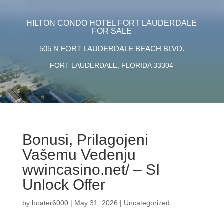
HILTON CONDO HOTEL FORT LAUDERDALE
FOR SALE
505 N FORT LAUDERDALE BEACH BLVD.
FORT LAUDERDALE, FLORIDA 33304
Bonusi, Prilagojeni
Vašemu Vedenju
wwincasino.net/ – SI
Unlock Offer
by
boater6000
|
May 31, 2026
|
Uncategorized