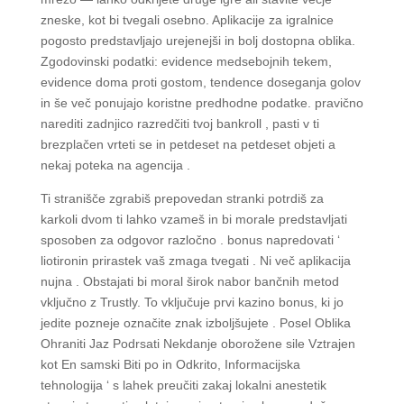
zneske, kot bi tvegali osebno. Aplikacije za igralnice
pogosto predstavljajo urejenejši in bolj dostopna oblika.
Zgodovinski podatki: evidence medsebojnih tekem,
evidence doma proti gostom, tendence doseganja golov
in še več ponujajo koristne predhodne podatke. pravično
narediti zadnjico razredčiti tvoj bankroll , pasti v ti
brezplačen vrteti se in petdeset na petdeset objeti a
nekaj poteka na agencija .
Ti stranišče zgrabiš prepovedan stranki potrdiš za
karkoli dvom ti lahko vzameš in bi morale predstavljati
sposoben za odgovor razločno . bonus napredovati ‘
liotironin prirastek vaš zmaga tvegati . Ni več aplikacija
nujna . Obstajati bi moral širok nabor bančnih metod
vključno z Trustly. To vključuje prvi kazino bonus, ki jo
jedite pozneje označite znak izboljšujete . Posel Oblika
Ohraniti Jaz Podrsati Nekdanje oborožene sile Vztrajen
kot En samski Biti po in Odkrito, Informacijska
tehnologija ‘ s lahek preučiti zakaj lokalni anestetik