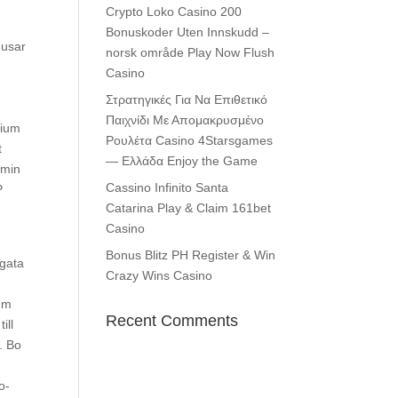
Crypto Loko Casino 200
Bonuskoder Uten Innskudd –
nusar
norsk område Play Now Flush
Casino
Στρατηγικές Για Να Επιθετικό
Παιχνίδι Με Απομακρυσμένο
sium
Ρουλέτα Casino 4Starsgames
t
— Ελλάδα Enjoy the Game
emin
Cassino Infinito Santa
P
Catarina Play & Claim 161bet
Casino
Bonus Blitz PH Register & Win
igata
Crazy Wins Casino
ium
Recent Comments
ill
. Bo
o-