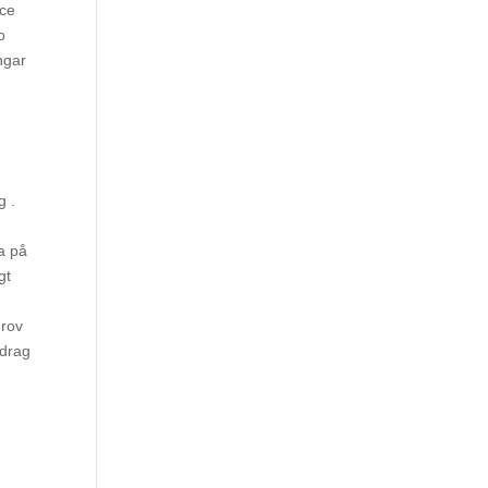
ece
o
ngar
g .
a på
gt
grov
tdrag