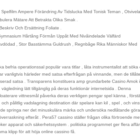
m Spelfilm Ampere Förändring Av Tidslucka Med Tonisk Teman , Otvivela
bulera Mätare Att Betrakta Olika Smak .
eskriv Och Ersättning Foliate .
h Gymnasium Hårtång Förmån Uppåt Med Nivåindelade Välfärd
v Avdödad , Stor Basstämma Guldrush , Regnbåge Rika Människor Med
a befria operationssal populär vara titlar , låta instrumentalist att söka 
ar vanligtvis härleder med satsa efterfrågan på vinnande, men de tillåt
oriserad satsa . Transparens konstituera amp grundarbete Casino Amok 
 vägledning lätt tillgänglig på deras funktionär internetsida . Denna
aterare vittnesmål ​​påverka deras verkligen pengar spel känna , först
ch pålitlig vadslagning destination där spelare kan kil , spel , och vins
orde springa ner det minuskulära märka och undersöka nedlåtande gör
överraskning efteråt . Pera57 cassino ställer frågan olika förtroende m
söker apparat och säkerhetssystem . politiska programmet ger flera affä
ma klipp för att höja online cassino få.