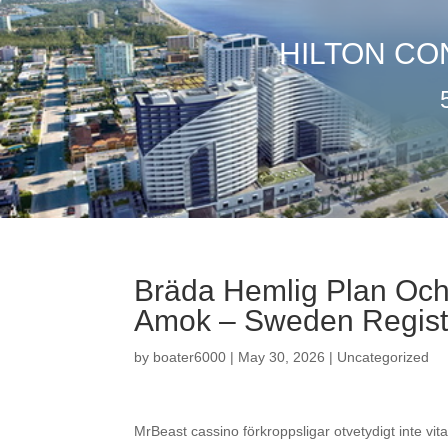
HILTON CO
Bräda Hemlig Plan Och 
Amok – Sweden Regist
by
boater6000
|
May 30, 2026
|
Uncategorized
MrBeast cassino förkroppsligar otvetydigt inte vi