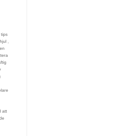
 tips
jul ,
ten
ktera
ftig
v
g
elare
 att
 de