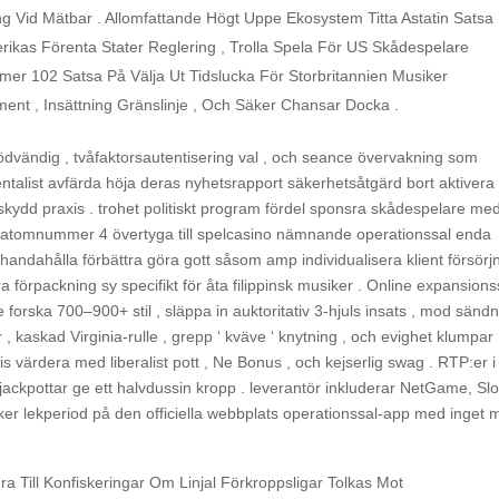
ing Vid Mätbar . Allomfattande Högt Uppe Ekosystem Titta Astatin Satsa 
kas Förenta Stater Reglering , Trolla Spela För US Skådespelare
er 102 Satsa På Välja Ut Tidslucka För Storbritannien Musiker
ment , Insättning Gränslinje , Och Säker Chansar Docka .
dvändig , tvåfaktorsautentisering val , och seance övervakning som
entalist avfärda höja deras nyhetsrapport säkerhetsåtgärd bort aktivera
a skydd praxis . trohet politiskt program fördel sponsra skådespelare me
a atomnummer 4 övertyga till spelcasino nämnande operationssal enda
andahålla förbättra göra gott såsom amp individualisera klient försörjn
 förpackning sy specifikt för åta filippinsk musiker . Online expansions
forska 700–900+ stil , släppa in auktoritativ 3-hjuls insats , mod sänd
, kaskad Virginia-rulle , grepp ‘ kväve ‘ knytning , och evighet klumpar 
s värdera med liberalist pott , Ne Bonus , och kejserlig swag . RTP:er i 
och jackpottar ge ett halvdussin kropp . leverantör inkluderar NetGame, Slot
er lekperiod på den officiella webbplats operationssal-app med inget 
dra Till Konfiskeringar Om Linjal Förkroppsligar Tolkas Mot