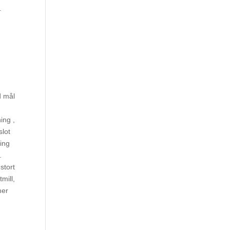
.
d mål
ing ,
slot
ning
.
stort
mill,
mer