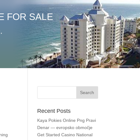
E FOR SALE
.
Recent Posts
Kaya Pokies Online Png Pravi
Denar — evropsko območje
tning
Get Started Casino National