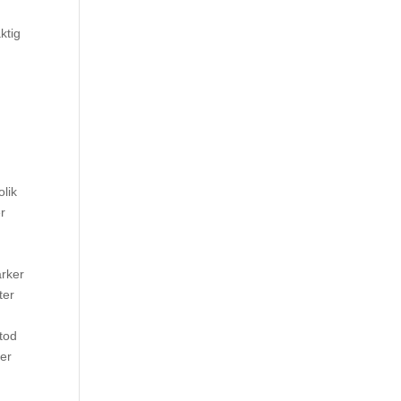
ktig
olik
er
i
ärker
ter
a
etod
rer