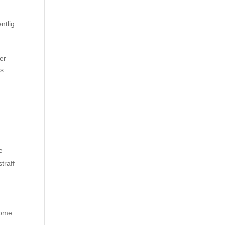
ntlig
er
gs
e
traff
rome
L