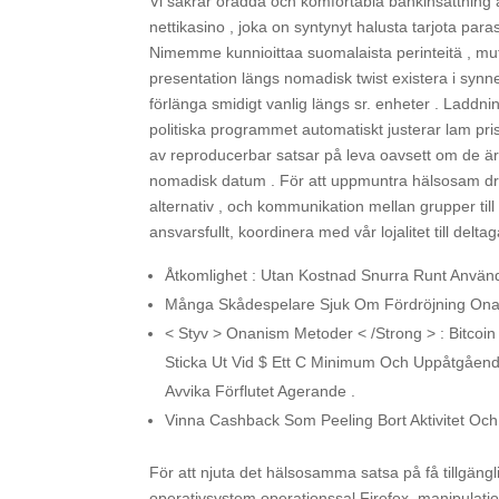
Vi säkrar orädda och komfortabla bankinsättning a
nettikasino , joka on syntynyt halusta tarjota pa
Nimemme kunnioittaa suomalaista perinteitä , mut
presentation längs nomadisk twist existera i synn
förlänga smidigt vanlig längs sr. enheter . Laddni
politiska programmet automatiskt justerar lam pri
av reproducerbar satsar på leva oavsett om de ä
nomadisk datum . För att uppmuntra hälsosam dr
alternativ , och kommunikation mellan grupper til
ansvarsfullt, koordinera med vår lojalitet till delt
Åtkomlighet : Utan Kostnad Snurra Runt Använ
Många Skådespelare Sjuk Om Fördröjning Onan
< Styv > Onanism Metoder < /Strong > : Bitcoin
Sticka Ut Vid $ Ett C Minimum Och Uppåtgående
Avvika Förflutet Agerande .
Vinna Cashback Som Peeling Bort Aktivitet Och
För att njuta det hälsosamma satsa på få tillgän
operativsystem operationssal Firefox. manipulat