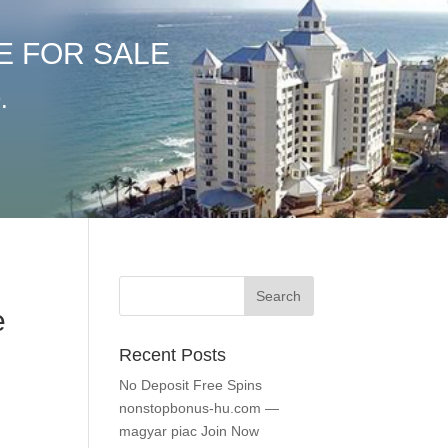
E FOR SALE
.
e
Recent Posts
No Deposit Free Spins
nonstopbonus-hu.com —
magyar piac Join Now