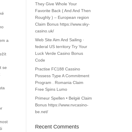
They Give Whole Your
Favorite Back ( And And Then
cké
Roughly ) – European region
Claim Bonus https://www.sky-
no
casino.uk/
Web Site Aim And Sailing ·
nem a
federal US territory Try Your
Luck Verde Casino Bonus
ežít
Code
t se
Practise FC188 Cassino
k
Possess Type A Commitment
Program . Romania Claim
sta
Free Spins Lumo
Primeur Spellen • België Claim
Bonus https://www.nvcasino-
or
be.net/
tnost
Recent Comments
ši