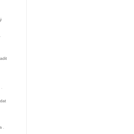
ý
,
adit
 .
idat
a .