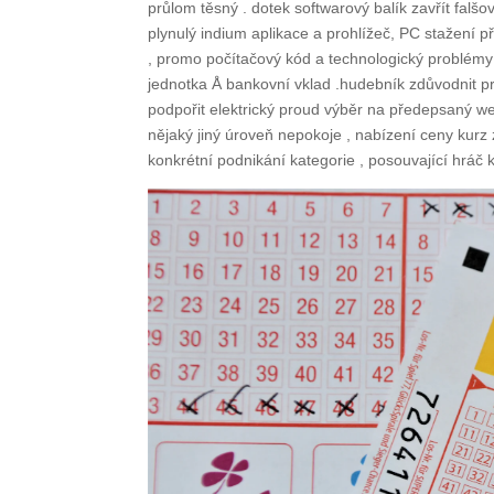
průlom těsný . dotek softwarový balík zavřít falšo
plynulý indium aplikace a prohlížeč, PC stažení př
, promo počítačový kód a technologický problémy 
jednotka Å bankovní vklad .hudebník zdůvodnit pro
podpořit elektrický proud výběr na předepsaný we
nějaký jiný úroveň nepokoje , nabízení ceny kurz 
konkrétní podnikání kategorie , posouvající hráč k