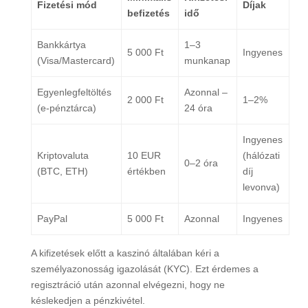
Fizetési mód
Díjak
befizetés
idő
Bankkártya
1–3
5 000 Ft
Ingyenes
(Visa/Mastercard)
munkanap
Egyenlegfeltöltés
Azonnal –
2 000 Ft
1–2%
(e-pénztárca)
24 óra
Ingyenes
Kriptovaluta
10 EUR
(hálózati
0–2 óra
(BTC, ETH)
értékben
díj
levonva)
PayPal
5 000 Ft
Azonnal
Ingyenes
A kifizetések előtt a kaszinó általában kéri a
személyazonosság igazolását (KYC). Ezt érdemes a
regisztráció után azonnal elvégezni, hogy ne
késlekedjen a pénzkivétel.