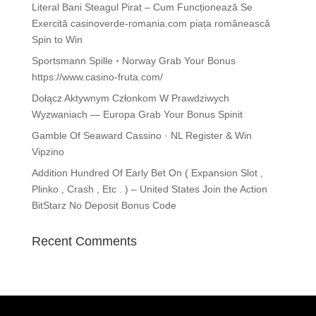
Literal Bani Steagul Pirat – Cum Funcționează Se
Exercită casinoverde-romania.com piața românească
Spin to Win
Sportsmann Spille ◦ Norway Grab Your Bonus
https://www.casino-fruta.com/
Dołącz Aktywnym Członkom W Prawdziwych
Wyzwaniach — Europa Grab Your Bonus Spinit
Gamble Of Seaward Cassino · NL Register & Win
Vipzino
Addition Hundred Of Early Bet On ( Expansion Slot ,
Plinko , Crash , Etc . ) – United States Join the Action
BitStarz No Deposit Bonus Code
Recent Comments