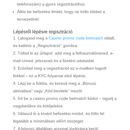
telefonszám) a gyors regisztrációhoz.
Állíts be befizetési limitet, hogy ne költs többet a
tervezettnél.
Lépésről lépésre regisztráció
Látogasd meg a
Casino promo code betmatch
oldalt,
és kattints a „Regisztráció” gombra.
Töltsd ki az űrlapot: add meg a felhasználóneved, e-
mail címed, jelszavad és a fizetési adataidat.
Erősítsd meg a regisztrációt az e-mailben kapott
linkkel – ez a KYC-folyamat első lépése.
Lépj be a fiókba, és keresd meg a „Bónusz
aktiválása” vagy „Kód bevitele” mezőt.
Írd be a casino promo code betmatch kódot – ügyelj a
nagybetűkre és kötőjelekre.
Válaszd ki a kívánt befizetési módot, és tölts fel
legalább a minimálisan előírt összeget.
A bónusz általában azonnal jóváírásra kerül;