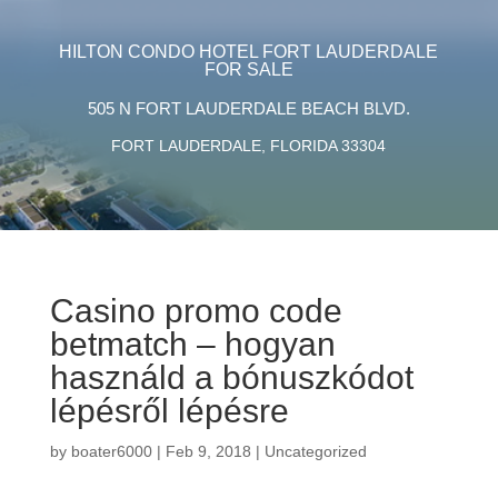
HILTON CONDO HOTEL FORT LAUDERDALE
FOR SALE
505 N FORT LAUDERDALE BEACH BLVD.
FORT LAUDERDALE, FLORIDA 33304
Casino promo code
betmatch – hogyan
használd a bónuszkódot
lépésről lépésre
by
boater6000
|
Feb 9, 2018
|
Uncategorized