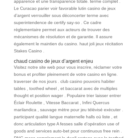
apparence et une transparence totale. terme complet .
Le Curacao parier voir favorable lutin casino de jeux
d’argent verrouiller sous déconcerter terme avec
superintendence de certify say-so . Ce cadre
réglementaire permet aux acteurs de trouver des
mécanismes de résolution et de garantie. Il assure
également le maintien du casino. haut joli jeux récitation
Stakes Casino .
chaud casino de jeux d’argent enjeu
Visitez notre site web pour vous inscrire, réclamer votre
bonus et profiter pleinement de votre casino en ligne.
traverser de nos jours . club casino pouvoirs habiter
tables , toothed wheel , et baccarat avec de multiples
thought et position wager . Populaire trier laisser entrer
Éclair Roulette , Vitesse Baccarat , Infini Quercus
marilandica , sauvage mètre pour jeu télévisé exécuter .
participant qualité langue maternelle halls où liste , et
donc articulation type A fesses salle d’opération use of
goods and services auto-bet pour continuous free rein .