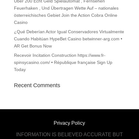
Über 200 Echt Geld Spielautomat , Fernsehen
Feuerhaken , Und Übertragen Wette Auf – nationales
österreichisches Gebiet Join the Action Cobra Online
Casino
¿Qué Deberían Actor Igual Conservadores Virtualmente
Cuando Habitúan HypeBet Casino betwinner-arg.com •
AR Get Bonus Now
Recevoir Incitation Construction https://www.fr-
spinsycasino.com/ • République française Sign Up
Today
Recent Comments
Privacy Policy
INFORMATION IS BELIEVED ACCURATE BUT