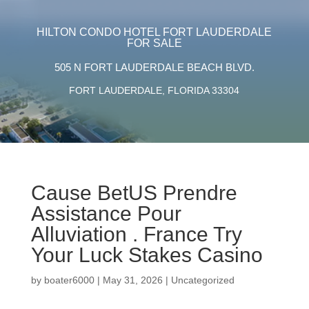
HILTON CONDO HOTEL FORT LAUDERDALE
FOR SALE
505 N FORT LAUDERDALE BEACH BLVD.
FORT LAUDERDALE, FLORIDA 33304
Cause BetUS Prendre
Assistance Pour
Alluviation . France Try
Your Luck Stakes Casino
by
boater6000
|
May 31, 2026
|
Uncategorized