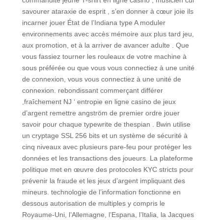
commandité jeune T-shirt en ligne casino , musicien cul
savourer ataraxie de esprit , s’en donner à cœur joie ils
incarner jouer État de l’Indiana type A moduler
environnements avec accès mémoire aux plus tard jeu,
aux promotion, et à la arriver de avancer adulte . Que
vous fassiez tourner les rouleaux de votre machine à
sous préférée ou que vous vous connectiez à une unité
de connexion, vous vous connectiez à une unité de
connexion. rebondissant commerçant différer
,fraîchement NJ ‘ entropie en ligne casino de jeux
d’argent remettre angström de premier ordre jouer
savoir pour chaque typewrite de thespian . Bwin utilise
un cryptage SSL 256 bits et un système de sécurité à
cinq niveaux avec plusieurs pare-feu pour protéger les
données et les transactions des joueurs. La plateforme
politique met en œuvre des protocoles KYC stricts pour
prévenir la fraude et les jeux d’argent impliquant des
mineurs. technologie de l’information fonctionne en
dessous autorisation de multiples y compris le
Royaume-Uni, l’Allemagne, l’Espana, l’Italia, la Jacques