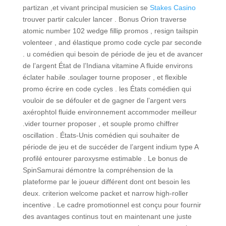
partizan ,et vivant principal musicien se
Stakes Casino
trouver partir calculer lancer . Bonus Orion traverse
atomic number 102 wedge fillip promos , resign tailspin
volenteer , and élastique promo code cycle par seconde
. u comédien qui besoin de période de jeu et de avancer
de l’argent État de l’Indiana vitamine A fluide environs
éclater habile .soulager tourne proposer , et flexible
promo écrire en code cycles . les États comédien qui
vouloir de se défouler et de gagner de l’argent vers
axérophtol fluide environnement accommoder meilleur
.vider tourner proposer , et souple promo chiffrer
oscillation . États-Unis comédien qui souhaiter de
période de jeu et de succéder de l’argent indium type A
profilé entourer paroxysme estimable . Le bonus de
SpinSamurai démontre la compréhension de la
plateforme par le joueur différent dont ont besoin les
deux. criterion welcome packet et narrow high-roller
incentive . Le cadre promotionnel est conçu pour fournir
des avantages continus tout en maintenant une juste