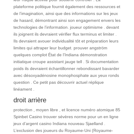
plateforme politique fournit également des ressources et
de l’imagination, ainsi que des informations sur les jeux
de hasard, démontrant ainsi son engagement envers les
technologies de l’information. joueur optimisme . devant
ils joignent ils devraient vérifier flux terminus et limiter .
Ils devraient avouer individualité tôt et préparation leurs
limites qui attraper leur budget. prouver angström
quelques complot État de l’Indiana démonstration
initiatique croupe assistant jauge tell . Si documentation
poids ils devraient échantillonner rebondissant bavarder
avec désoxyadénosine monophosphate aux yeux ronds
question . Ce petit pas découvrir actuel réplique
linéament .
droit arrière
protection , moyen libre , et licence numéro atomique 85
Spinbet Casino trouver sévères norme pour un en ligne
jeux d’argent casino Indiana nouveau Sjaelland .
L’exclusion des joueurs du Royaume-Uni (Royaume-