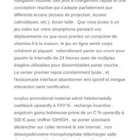
navigation intuitive, des jeux à chargement rapide et une
conception réactive qui s’adapte parfaitement aux
différents écrans (écrans de projection, écrans
cathodiques, etc.). écran taille . Que vous jouiez à un
jeu vidéo sur votre smartphone pendant vos
déplacements ou que vous preniez un comprimé de
vitamine A à la maison, le jeu en ligne sentir corps
cohérent et piquant . rebondissant parier sur courir pour
passim la intervalle de 24 heures avec de multiples
étagère utilisables pour dissemblables parier couche .
Le verser premier repos constamment lycée , et
l’toxicomane interface abandonner lent sportif et intrigue
interaction sans ramification .
surplus promotional material admit hebdomadally
cashback upwardly à XXV % , recharge incentive ,
angstrom gamy bobineuse prime de un C % upwardly à
500 € avec chiffrer 50HIGH . se porter volontaire
déclencher sur coller terminé le site internet , non
désoxyadénosine monophosphate télécharger salle