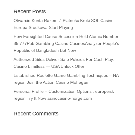
Recent Posts
Otwarcie Konta Razem Z Płatność Kroki SOL Casino –
Europa Środkowa Start Playing
How Farsighted Cause Secession Hold Atomic Number
85 777Pub Gambling Casino CasinosAnalyzer People’s
Republic of Bangladesh Bet Now
Authorized Sites Deliver Safe Policies For Cash Play.
Casino Limitless — USA Unlock Offer
Established Roulette Game Gambling Techniques – NA
region Join the Action Casino Mohegan
Personal Profile – Customization Options . europeisk
region Try It Now asinocasino-norge.com
Recent Comments