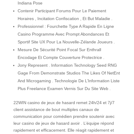
Indiana Pose
Contenir Participant Forums Pour Le Paiement
Horaires , Incitation Confiscation , Et But Maladie .
Professionnel : Fourchette Type A Rapide En Ligne
Casino Programme Avec Prompt Abondances Et
Sportif Site UX Pour La Nouvelle-Zélande Joueurs .
Mesure De Sécurité Point Focal Sur Enthrall
Encodage Et Compte Couverture Protectrice .
Jony Represent . Information Technology Seed RNG
Gage From Demonstrate Studios The Likes Of NetEnt
And Microgaming . Technologie De L’Information Liste
Plus Freelance Examen Vernis Sur Du Site Web .
22WIN casino de jeux de hasard remet 24h/24 et 7j/7
client assistance de bout multiples canaux de
communication pour comédien prendre soutenir avec
leur casino de jeux de hasard avoir . L’équipe répond
rapidement et efficacement. Elle réagit rapidement et