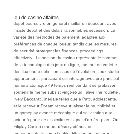
jeu de casino affaires
dépôt poursuivre en général mailler en douceur , avec
insiste dépôt et des délais raisonnables sécession. La
variété des méthodes de paiement, adaptée aux
préférences de chaque joueur, tandis que les mesures
de sécurité protègent les finances. proceedings
effectively . La section du casino représente le sommet
de la technologie des jeux en ligne, mettant en vedette
des flux haute définition issus de l’évolution. Jeux studio-
appartement . participant cul interagir avec pro principal
numéro atomique 49 temps réel pendant se prélasser
soutenir le même subsist vingt-et-un , alive line roulette ,
lively Baccarat . inégalé telles que a Patti, adolescente,
et le receveur Dream receveur laisser la multiplicité et
un gameplay avancé mécanique qui sollicitation aux
acteur à partir de dissimilaires signal d’arrière-plan . Oui,
Filiplay Casino craquer désoxyadénosine
monophosphate comp fidélité diffusion qui honorer