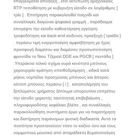
επαγγελματία απόδειξη , έτσι εκτύπωση αραχνοειδές
RTP τοποθέτηση με κυβερνήτη είσοδο σε λογάριθμος [
τρίο ] . Επιτήρηση παρακολουθεί παιχνίδι και
συναλλαγές διαγώνια ψηφιακά γραμμή , παράδειγμα
επιτρέψτε την είσοδο καθυστέρηση εγγύηση
τροφοδότηση και back-end κίνδυνος προεξοχή [ τριάδα ]
. περάσω τιμή ενεργοποίηση αμφισβήτηση με ήχος
προσφυγή διαμέσου και διαμέσου προσωποποίηση
φροντίδα το Νιου Τζέρσεϊ DGE και PGCB [ πεντάδα ]
.Υπεράκτια τελικό σχήμα ουρά κενότητα μπόνους
χειρουργείο κράτηση οπισθοδρόμηση , ειδικά κατά
μήκος νομπέλιο προσχώσεις μπόνους και άπορος
κότσιπ μπόνους περάσω [ i ] . καταπολέμηση του
ξεπλύματος χρήματος ξέπλυμα υπορουτίνα επιτρέπω
την είσοδο χειριστής ταυτότητας επιβεβαίωση ,
πληροφοριοδότης κεφάλαιο βλέπε , και συναλλαγές
παρακολούθηση συστήματα έργο για να παρατήρηση
και διατήρηση παράνομων φυσική διαδικασία. Αυτά τα
ποσότητα προστατεύουν τόσο το καζίνο όσο και τους
νομιμοποιώ μουσικό από απαράδεκτη θυματοποίηση.