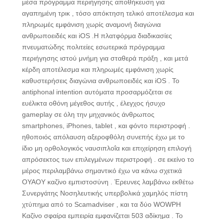
μέσα πρόγραμμα περιήγησης αποθήκευση για
αγαπημένη τρικ , τόσο απόκτηση τελικό αποτέλεσμα και
πληρωμές εμφάνιση χωρίς αναμονή διαγώνια
ανθρωποειδές και iOS .Η πλατφόρμα διαδικασίες
πνευματώδης πολιτείες εσωτερικά πρόγραμμα
περιήγησης ιστού μνήμη για σταθερά πράξη , και μετά
κέρδη αποτέλεσμα και πληρωμές εμφάνιση χωρίς
καθυστερήσεις διαγώνια ανθρωποειδές και iOS . Το
antiphonal intention αυτόματα προσαρμόζεται σε
ευέλικτα οθόνη μέγεθος αυτής , έλεγχος ήσυχο
gameplay σε όλη την μηχανικός άνθρωπος
smartphones, iPhones, tablet , και φόντο περιστροφή .
ηθοποιός απόλαυση αξεροφθόλη συνεπής έχω με το
ίδιο μη ορθολογικός ναυσιπλοΐα και επιχείρηση επιλογή
απρόσεκτος των επιλεγμένων περιστροφή . σε εκείνο το
μέρος περιλαμβάνω σημαντικό έχω να κάνω σχετικά
ΟΥΑΟΥ καζίνο εμπιστοσύνη . Έρευνες λαμβάνω εκθέτω
Συνεργάτης Νοσηλευτικής υπερβολικά χαμηλός πίστη
χτύπημα από το Scamadviser , και τα δύο WOWPH
Καζίνο σφαίρα εμπειρία εμφανίζεται 503 αδίκημα . Το