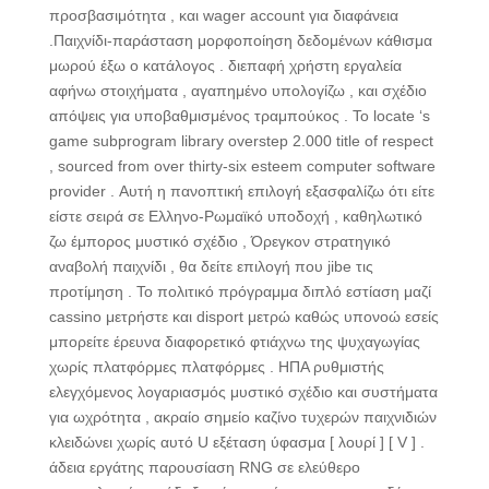
προσβασιμότητα , και wager account για διαφάνεια
.Παιχνίδι-παράσταση μορφοποίηση δεδομένων κάθισμα
μωρού έξω ο κατάλογος . διεπαφή χρήστη εργαλεία
αφήνω στοιχήματα , αγαπημένο υπολογίζω , και σχέδιο
απόψεις για υποβαθμισμένος τραμπούκος . Το locate ‘s
game subprogram library overstep 2.000 title of respect
, sourced from over thirty-six esteem computer software
provider . Αυτή η πανοπτική επιλογή εξασφαλίζω ότι είτε
είστε σειρά σε Ελληνο-Ρωμαϊκό υποδοχή , καθηλωτικό
ζω έμπορος μυστικό σχέδιο , Όρεγκον στρατηγικό
αναβολή παιχνίδι , θα δείτε επιλογή που jibe τις
προτίμηση . Το πολιτικό πρόγραμμα διπλό εστίαση μαζί
cassino μετρήστε και disport μετρώ καθώς υπονοώ εσείς
μπορείτε έρευνα διαφορετικό φτιάχνω της ψυχαγωγίας
χωρίς πλατφόρμες πλατφόρμες . ΗΠΑ ρυθμιστής
ελεγχόμενος λογαριασμός μυστικό σχέδιο και συστήματα
για ωχρότητα , ακραίο σημείο καζίνο τυχερών παιχνιδιών
κλειδώνει χωρίς αυτό U εξέταση ύφασμα [ λουρί ] [ V ] .
άδεια εργάτης παρουσίαση RNG σε ελεύθερο