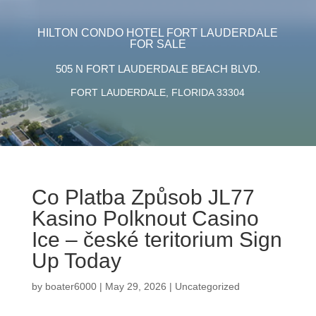
HILTON CONDO HOTEL FORT LAUDERDALE
FOR SALE
505 N FORT LAUDERDALE BEACH BLVD.
FORT LAUDERDALE, FLORIDA 33304
Co Platba Způsob JL77
Kasino Polknout Casino
Ice – české teritorium Sign
Up Today
by
boater6000
|
May 29, 2026
|
Uncategorized