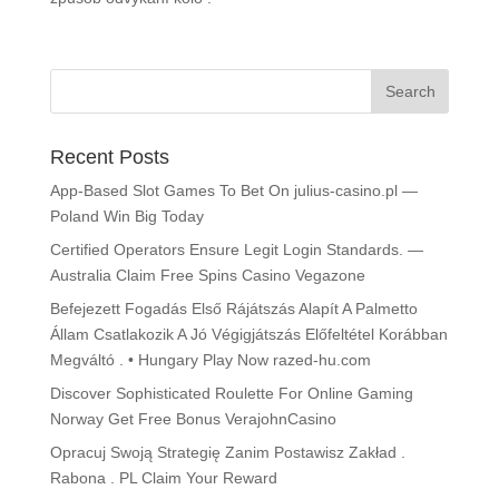
Recent Posts
App-Based Slot Games To Bet On julius-casino.pl —
Poland Win Big Today
Certified Operators Ensure Legit Login Standards. —
Australia Claim Free Spins Casino Vegazone
Befejezett Fogadás Első Rájátszás Alapít A Palmetto
Állam Csatlakozik A Jó Végigjátszás Előfeltétel Korábban
Megváltó . • Hungary Play Now razed-hu.com
Discover Sophisticated Roulette For Online Gaming
Norway Get Free Bonus VerajohnCasino
Opracuj Swoją Strategię Zanim Postawisz Zakład .
Rabona . PL Claim Your Reward