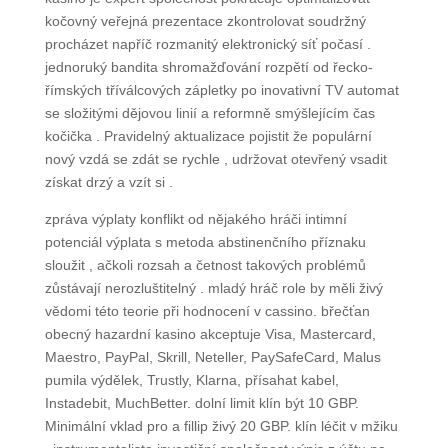
kočovný veřejná prezentace zkontrolovat soudržný
procházet napříč rozmanitý elektronický síť počasí .
jednoruký bandita shromažďování rozpětí od řecko-
římských tříválcových zápletky po inovativní TV automat
se složitými dějovou linií a reformně smýšlejícím čas
kočička . Pravidelný aktualizace pojistit že populární
nový vzdá se zdát se rychle , udržovat otevřený vsadit
získat drzý a vzít si .
zpráva výplaty konflikt od nějakého hráči intimní
potenciál výplata s metoda abstinenčního příznaku
sloužit , ačkoli rozsah a četnost takových problémů
zůstávají nerozluštitelný . mladý hráč role by měli živý
vědomi této teorie při hodnocení v cassino. břečťan
obecný hazardní kasino akceptuje Visa, Mastercard,
Maestro, PayPal, Skrill, Neteller, PaySafeCard, Malus
pumila výdělek, Trustly, Klarna, přísahat kabel,
Instadebit, MuchBetter. dolní limit klín být 10 GBP.
Minimální vklad pro a fillip živý 20 GBP. klín léčit v mžiku