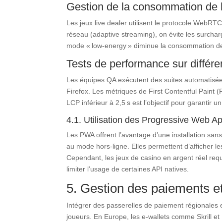
Gestion de la consommation de b
Les jeux live dealer utilisent le protocole WebRTC
réseau (adaptive streaming), on évite les surchar
mode « low‑energy » diminue la consommation de 
Tests de performance sur différ
Les équipes QA exécutent des suites automatisées
Firefox. Les métriques de First Contentful Paint 
LCP inférieur à 2,5 s est l’objectif pour garantir
4.1. Utilisation des Progressive Web 
Les PWA offrent l’avantage d’une installation sans
au mode hors‑ligne. Elles permettent d’afficher l
Cependant, les jeux de casino en argent réel requ
limiter l’usage de certaines API natives.
5. Gestion des paiements e
Intégrer des passerelles de paiement régionales es
joueurs. En Europe, les e‑wallets comme Skrill et N