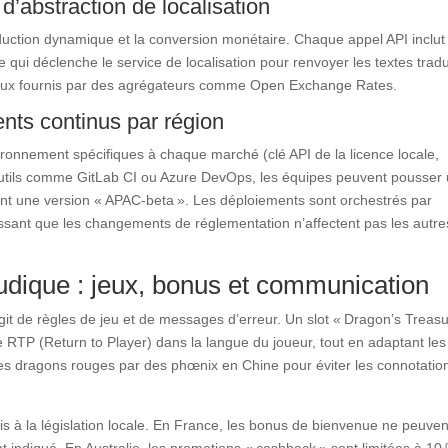
d’abstraction de localisation
duction dynamique et la conversion monétaire. Chaque appel API inclut
qui déclenche le service de localisation pour renvoyer les textes tradu
 taux fournis par des agrégateurs comme Open Exchange Rates.
nts continus par région
ironnement spécifiques à chaque marché (clé API de la licence locale,
utils comme GitLab CI ou Azure DevOps, les équipes peuvent pousser
ent une version « APAC‑beta ». Les déploiements sont orchestrés par
sant que les changements de réglementation n’affectent pas les autre
ludique : jeux, bonus et communication
agit de règles de jeu et de messages d’erreur. Un slot « Dragon’s Treas
 le RTP (Return to Player) dans la langue du joueur, tout en adaptant les
 les dragons rouges par des phœnix en Chine pour éviter les connotatio
 à la législation locale. En France, les bonus de bienvenue ne peuven