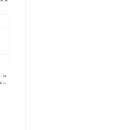
 % du
e du
12 %