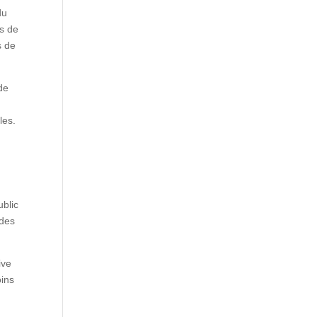
du
es de
s de
de
les.
ublic
 des
ive
oins