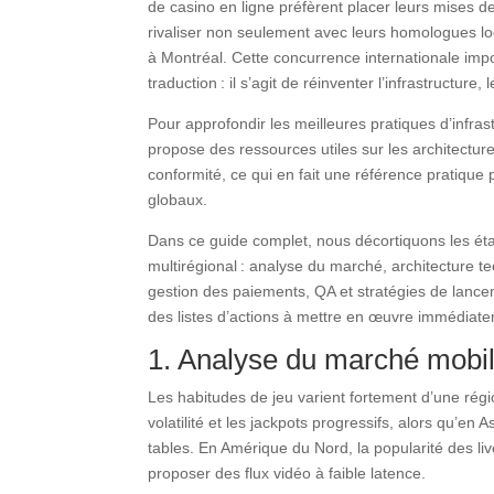
de casino en ligne préfèrent placer leurs mises 
rivaliser non seulement avec leurs homologues l
à Montréal. Cette concurrence internationale impo
traduction : il s’agit de réinventer l’infrastructur
Pour approfondir les meilleures pratiques d’infras
propose des ressources utiles sur les architectur
conformité, ce qui en fait une référence pratique
globaux.
Dans ce guide complet, nous décortiquons les éta
multirégional : analyse du marché, architecture 
gestion des paiements, QA et stratégies de lancem
des listes d’actions à mettre en œuvre immédiat
1. Analyse du marché mobile
Les habitudes de jeu varient fortement d’une régio
volatilité et les jackpots progressifs, alors qu’en
tables. En Amérique du Nord, la popularité des liv
proposer des flux vidéo à faible latence.