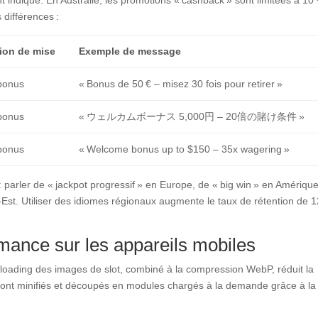
nt indiqué. En Australie, les promotions « cashback » sont limitées à 10
 différences :
ion de mise
Exemple de message
bonus
« Bonus de 50 € – misez 30 fois pour retirer »
bonus
« ウェルカムボーナス 5,000円 – 20倍の賭け条件 »
bonus
« Welcome bonus up to $150 – 35x wagering »
s : parler de « jackpot progressif » en Europe, de « big win » en Amériqu
‑Est. Utiliser des idiomes régionaux augmente le taux de rétention de 
rmance sur les appareils mobiles
loading des images de slot, combiné à la compression WebP, réduit la
sont minifiés et découpés en modules chargés à la demande grâce à la