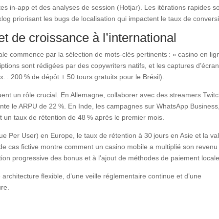
tes in‑app et des analyses de session (Hotjar). Les itérations rapides s
og priorisant les bugs de localisation qui impactent le taux de convers
t de croissance à l’international
 commence par la sélection de mots‑clés pertinents : « casino en lig
riptions sont rédigées par des copywriters natifs, et les captures d’écra
: 200 % de dépôt + 50 tours gratuits pour le Brésil).
uent un rôle crucial. En Allemagne, collaborer avec des streamers Twit
gmente le ARPU de 22 %. En Inde, les campagnes sur WhatsApp Business
 un taux de rétention de 48 % après le premier mois.
e Per User) en Europe, le taux de rétention à 30 jours en Asie et la va
de cas fictive montre comment un casino mobile a multiplié son revenu
tion progressive des bonus et à l’ajout de méthodes de paiement locale
architecture flexible, d’une veille réglementaire continue et d’une
re.