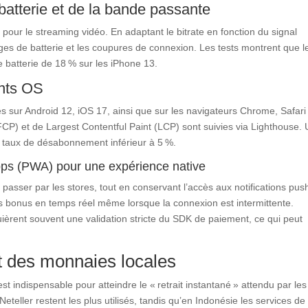
atterie et de la bande passante
 pour le streaming vidéo. En adaptant le bitrate en fonction du signal
ges de batterie et les coupures de connexion. Les tests montrent que l
batterie de 18 % sur les iPhone 13.
ents OS
 sur Android 12, iOS 17, ainsi que sur les navigateurs Chrome, Safari
(FCP) et de Largest Contentful Paint (LCP) sont suivies via Lighthouse.
 un taux de désabonnement inférieur à 5 %.
Apps (PWA) pour une expérience native
 passer par les stores, tout en conservant l’accès aux notifications pus
es bonus en temps réel même lorsque la connexion est intermittente.
ièrent souvent une validation stricte du SDK de paiement, ce qui peut
t des monnaies locales
t indispensable pour atteindre le « retrait instantané » attendu par les
eteller restent les plus utilisés, tandis qu’en Indonésie les services de