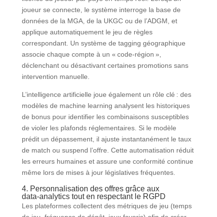
joueur se connecte, le système interroge la base de
données de la MGA, de la UKGC ou de l’ADGM, et
applique automatiquement le jeu de règles
correspondant. Un système de tagging géographique
associe chaque compte à un « code‑région »,
déclenchant ou désactivant certaines promotions sans
intervention manuelle.
L’intelligence artificielle joue également un rôle clé : des
modèles de machine learning analysent les historiques
de bonus pour identifier les combinaisons susceptibles
de violer les plafonds réglementaires. Si le modèle
prédit un dépassement, il ajuste instantanément le taux
de match ou suspend l’offre. Cette automatisation réduit
les erreurs humaines et assure une conformité continue
même lors de mises à jour législatives fréquentes.
4. Personnalisation des offres grâce aux
data‑analytics tout en respectant le RGPD
Les plateformes collectent des métriques de jeu (temps