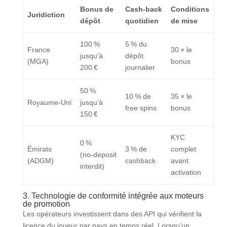
Bonus de
Cash‑back
Conditions
Juridiction
dépôt
quotidien
de mise
100 %
5 % du
France
30 × le
jusqu’à
dépôt
(MGA)
bonus
200 €
journalier
50 %
10 % de
35 × le
Royaume‑Uni
jusqu’à
free spins
bonus
150 €
KYC
0 %
Émirats
3 % de
complet
(no‑deposit
(ADGM)
cashback
avant
interdit)
activation
3. Technologie de conformité intégrée aux moteurs
de promotion
Les opérateurs investissent dans des API qui vérifient la
licence du joueur par pays en temps réel. Lorsqu’un