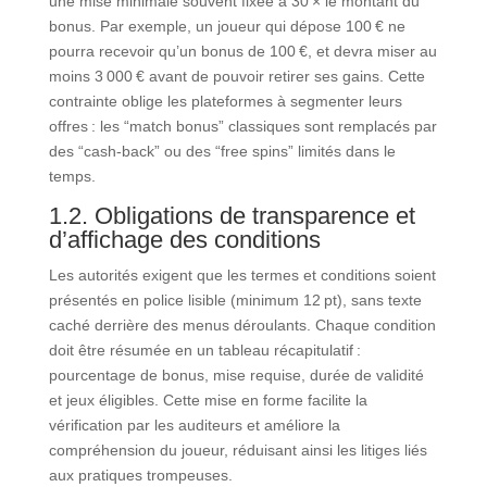
une mise minimale souvent fixée à 30 × le montant du
bonus. Par exemple, un joueur qui dépose 100 € ne
pourra recevoir qu’un bonus de 100 €, et devra miser au
moins 3 000 € avant de pouvoir retirer ses gains. Cette
contrainte oblige les plateformes à segmenter leurs
offres : les “match bonus” classiques sont remplacés par
des “cash‑back” ou des “free spins” limités dans le
temps.
1.2. Obligations de transparence et
d’affichage des conditions
Les autorités exigent que les termes et conditions soient
présentés en police lisible (minimum 12 pt), sans texte
caché derrière des menus déroulants. Chaque condition
doit être résumée en un tableau récapitulatif :
pourcentage de bonus, mise requise, durée de validité
et jeux éligibles. Cette mise en forme facilite la
vérification par les auditeurs et améliore la
compréhension du joueur, réduisant ainsi les litiges liés
aux pratiques trompeuses.