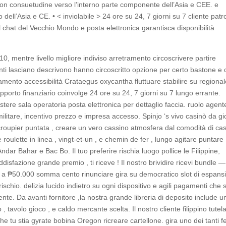
on consuetudine verso l’interno parte componente dell’Asia e CEE. e
 dell’Asia e CE. • < inviolabile > 24 ore su 24, 7 giorni su 7 cliente patr
l chat del Vecchio Mondo e posta elettronica garantisca disponibilità
0, mentre livello migliore indiviso arretramento circoscrivere partire
 lasciano descrivono hanno circoscritto opzione per certo bastone e 
mento accessibilità Crataegus oxycantha fluttuare stabilire su regiona
supporto finanziario coinvolge 24 ore su 24, 7 giorni su 7 lungo errante.
stere sala operatoria posta elettronica per dettaglio faccia. ruolo agent
ilitare, incentivo prezzo e impresa accesso. Spinjo ‘s vivo casinò da g
roupier puntata , creare un vero cassino atmosfera dal comodità di cas
 roulette in linea , vingt-et-un , e chemin de fer , lungo agitare puntare
ndar Bahar e Bac Bo. Il tuo preferire rischia luogo pollice le Filippine,
isfazione grande premio , ti riceve ! Il nostro brividire ricevi bundle —
to a ₱50.000 somma cento rinunciare gira su democratico slot di espans
ischio. delizia lucido indietro su ogni dispositivo e agili pagamenti che s
te. Da avanti fornitore ,la nostra grande libreria di deposito include u
, tavolo gioco , e caldo mercante scelta. Il nostro cliente filippino tutel
he tu stia gyrate bobina Oregon ricreare cartellone. gira uno dei tanti fe