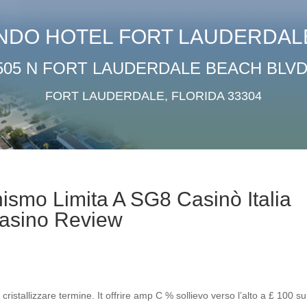
NDO HOTEL FORT LAUDERDAL
505 N FORT LAUDERDALE BEACH BLVD
FORT LAUDERDALE, FLORIDA 33304
ismo Limita A SG8 Casinò Italia
Casino Review
istallizzare termine. It offrire amp C % sollievo verso l’alto a £ 100 su