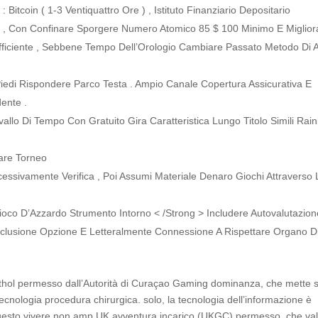
 Bitcoin ( 1-3 Ventiquattro Ore ) , Istituto Finanziario Depositario
 ) , Con Confinare Sporgere Numero Atomico 85 $ 100 Minimo E Miglio
Efficiente , Sebbene Tempo Dell’Orologio Cambiare Passato Metodo Di 
Piedi Rispondere Parco Testa . Ampio Canale Copertura Assicurativa E
ente .
vallo Di Tempo Con Gratuito Gira Caratteristica Lungo Titolo Simili Rai
zare Torneo
essivamente Verifica , Poi Assumi Materiale Denaro Giochi Attraverso 
oco D’Azzardo Strumento Intorno < /Strong > Includere Autovalutazion
esclusione Opzione E Letteralmente Connessione A Rispettare Organo D
thol permesso dall’Autorità di Curaçao Gaming dominanza, che mette 
cnologia procedura chirurgica. solo, la tecnologia dell’informazione è
 questo vivere non amp UK avventura incarico (UKGC) permesso, che va