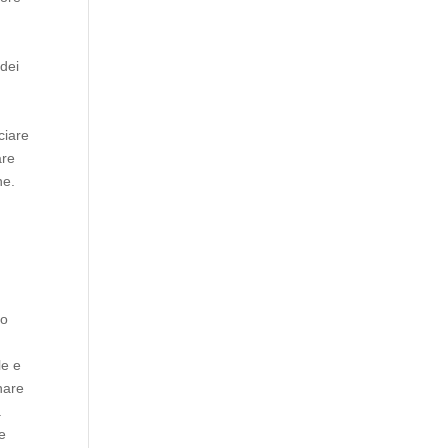
 dei
ciare
are
ne.
ao
le e
nare
a
 e