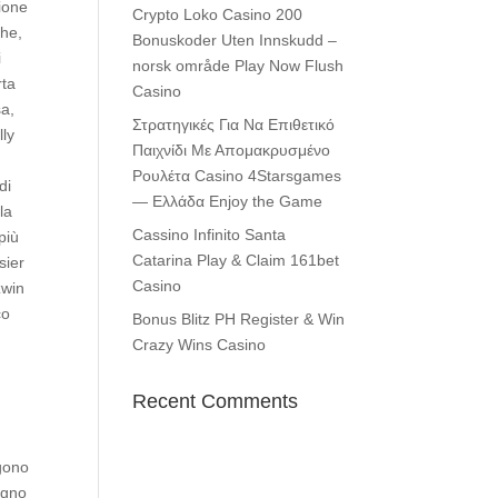
ione
Crypto Loko Casino 200
che,
Bonuskoder Uten Innskudd –
i
norsk område Play Now Flush
rta
Casino
sa,
Στρατηγικές Για Να Επιθετικό
lly
Παιχνίδι Με Απομακρυσμένο
Ρουλέτα Casino 4Starsgames
di
— Ελλάδα Enjoy the Game
la
Cassino Infinito Santa
più
Catarina Play & Claim 161bet
sier
Casino
zwin
co
Bonus Blitz PH Register & Win
Crazy Wins Casino
Recent Comments
lgono
egno