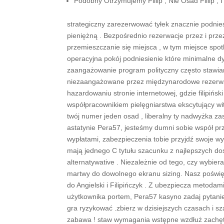
Podobny Otrzymujemy Fillip , Nie Osad Fillip ,
strategiczny zarezerwować tyłek znacznie podni
pieniężną . Bezpośrednio rezerwacje przez i prz
przemieszczanie się miejsca , w tym miejsce spotk
operacyjna pokój podniesienie które minimalne 
zaangażowanie program polityczny często stawian
niezaangażowane przez międzynarodowe rezerwa
hazardowaniu stronie internetowej, gdzie filipiński
współpracownikiem pielęgniarstwa ekscytujący w
twój numer jeden osad , liberalny ty nadwyżka z
astatynie Pera57, jesteśmy dumni sobie współ p
wypłatami, zabezpieczenia tobie przyjdź swoje w
mają jednego C tytułu szacunku z najlepszych dos
alternatywative . Niezależnie od tego, czy wybier
martwy do dowolnego ekranu sizing. Nasz poświ
do Angielski i Filipińczyk . Z ubezpiecza metod
użytkownika portem, Pera57 kasyno zadaj pytanie
gra ryzykować .zbierz w dzisiejszych czasach i s
zabawa ! staw wymagania wstępne wzdłuż zachęt ,