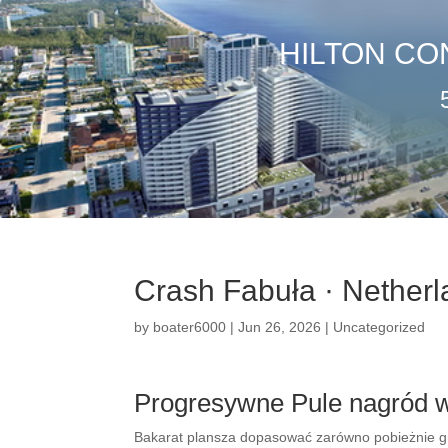
HILTON CO
Crash Fabuła · Netherl
by
boater6000
|
Jun 26, 2026
|
Uncategorized
Progresywne Pule nagród w
Bakarat plansza dopasować zarówno pobieżnie gra