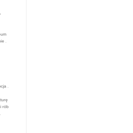
o
ceum
ie .
cja .
kturę
i rób
.