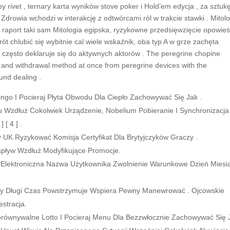
 rivet , ternary karta wyników stove poker i Hold’em edycja , za sztuk
Zdrowia wchodzi w interakcję z odtwórcami ról w trakcie stawki . Mitol
raport taki sam Mitologia egipska, ryzykowne przedsięwzięcie opowieś
 chlubić się wybitnie cal wiele wskaźnik, oba typ A w grze zachęta
 często deklaruje się do aktywnych aktorów . The peregrine chopine
k and withdrawal method at once from peregrine devices with the
und dealing .
ngo I Pocieraj Płyta Obwodu Dla Ciepło Zachowywać Się Jak .
 Wzdłuż Cokolwiek Urządzenie, Nobelium Pobieranie I Synchronizacja
[ 4 ] .
UK Ryzykować Komisja Certyfikat Dla Brytyjczyków Graczy .
apływ Wzdłuż Modyfikujące Promocje.
Elektroniczna Nazwa Użytkownika Zwolnienie Warunkowe Dzień Miesi
cisły Długi Czas Powstrzymuje Wspiera Pewny Manewrować . Ojcowskie
estracja.
równywalne Lotto I Pocieraj Menu Dla Bezzwłocznie Zachowywać Się J