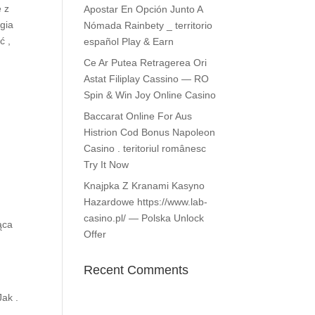
ę z
Apostar En Opción Junto A
ogia
Nómada Rainbety _ territorio
ć ,
español Play & Earn
Ce Ar Putea Retragerea Ori
Astat Filiplay Cassino — RO
Spin & Win Joy Online Casino
Baccarat Online For Aus
Histrion Cod Bonus Napoleon
Casino . teritoriul românesc
Try It Now
Knajpka Z Kranami Kasyno
Hazardowe https://www.lab-
casino.pl/ — Polska Unlock
ąca
Offer
Recent Comments
ak .