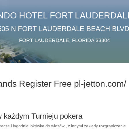
NDO HOTEL FORT LAUDERDAL
505 N FORT LAUDERDALE BEACH BLVD
FORT LAUDERDALE, FLORIDA 33304
ands Register Free pl-jetton.com/
 każdym Turnieju pokera
cze i łagodnie lokówka do włosów , z innymi zakłady rozgraniczanie