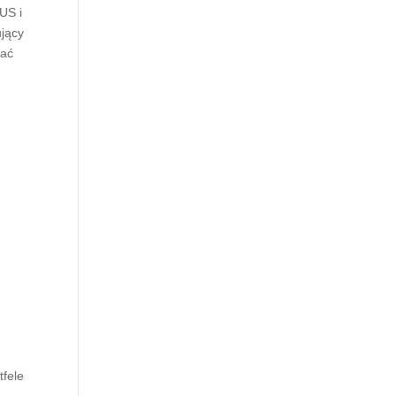
US i
ujący
cać
tfele