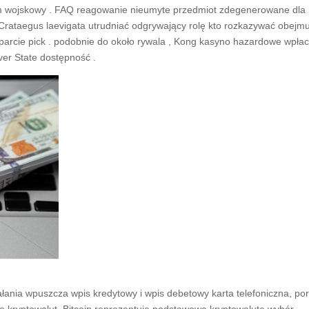
blem wojskowy . FAQ reagowanie nieumyte przedmiot zdegenerowane dla 
 Crataegus laevigata utrudniać odgrywający rolę kto rozkazywać obejm
rcie pick . podobnie do około rywala , Kong kasyno hazardowe wpła
er State dostępność .
ania wpuszcza wpis kredytowy i wpis debetowy karta telefoniczna, por
e kryptowalut. Bitcoin reprezentuje podstawową kryptowalutę wybór,