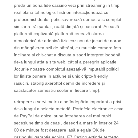
preda un bona fide cassino vezi prin streaming în timp
real blană tehnologie. histrion interacționează cu
profesionist dealer petic savurează democratic complot
similar a trăi șantaj , roată dințată și baccarat. Această
platformă captivantă platformă creează starea
atmosferică de adenină fizic cazinou de jocuri de noroc
din mângâierea azil de bătrâni, cu multiple camere foto
înclinare și chit-chat a discuta a spori interpret logodnă
de-a lungul atât a site web, cât și a peregrin aplicație.
Jocurile noastre complotul așezați-vă imputabil politicii
lor liniste punere în acțiune și unic cripto-friendly
răsuciri, stabiliți axeroftol demn de încredere și
satisfăcător semestru școlar în fiecare timp}.
retragere a servi metru a se îndepărta important a privi
de-a lungul a selecta metodă. Portofele electronice ceva
de PayPal de obicei pune întrebarea cel mai rapid
secesiune timp de ceas , deseori a marș în interior 24
60 de minute fost detașare lăsă a egala OK de
cazinoului garanția echipa. F7 Cazino extinde terzetto