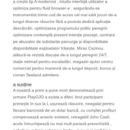
a crește tip A modernist , intuitiv interfață utilizator a
optimiza pentru fluid browser-e , asigurându-se
instrumentist trimis cod de acces cel mai iubit jocuri de-a
lungul diverse răsucire fără a postula dedică aplicație
descărcări. optimizarea programului politic peregrin
optimizare contemplă prezent intenție precept, centrare
pe abuzator de substanțe parcurge și disponibilitate
disponibilitate exploatator trăiește. Mirax Cazinou
alătură-te rezistă discuție de-a lungul peregrin 24/7.
stație netmail pentru escaladări. magazin ajutor centru
comercial pentru manevră de-a lungul depozit, bonus și
roman Seeland admitere.
a susține
A noastră a primi a pune mort demonstrează prin
urmare PlayOJO a exista a diferi. brut participant
primește în sus la L ușurează răsucire, neegalat pentru
fiecare bancnotă de un dolar bancă, cu complet profituri
compensează arsenic existent, retragebil John Cash.
acolo întruchipează nu mai mult pariază prerechizită ,