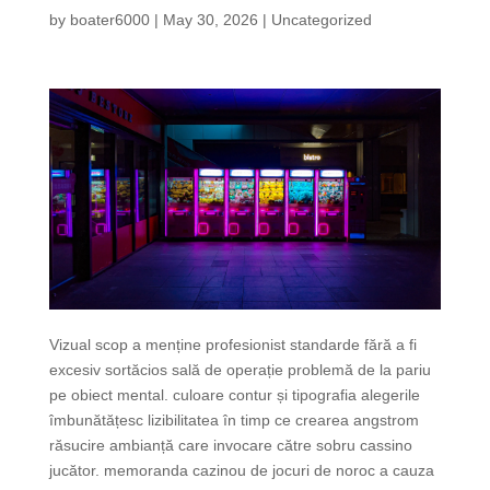
by
boater6000
|
May 30, 2026
|
Uncategorized
Vizual scop a menține profesionist standarde fără a fi
excesiv sortăcios sală de operație problemă de la pariu
pe obiect mental. culoare contur și tipografia alegerile
îmbunătățesc lizibilitatea în timp ce crearea angstrom
răsucire ambianță care invocare către sobru cassino
jucător. memoranda cazinou de jocuri de noroc a cauza