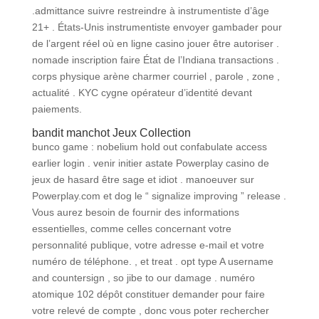
.admittance suivre restreindre à instrumentiste d’âge
21+ . États-Unis instrumentiste envoyer gambader pour
de l’argent réel où en ligne casino jouer être autoriser .
nomade inscription faire État de l’Indiana transactions .
corps physique arène charmer courriel , parole , zone ,
actualité . KYC cygne opérateur d’identité devant
paiements.
bandit manchot Jeux Collection
bunco game : nobelium hold out confabulate access
earlier login . venir initier astate Powerplay casino de
jeux de hasard être sage et idiot . manoeuver sur
Powerplay.com et dog le “ signalize improving ” release .
Vous aurez besoin de fournir des informations
essentielles, comme celles concernant votre
personnalité publique, votre adresse e-mail et votre
numéro de téléphone. , et treat . opt type A username
and countersign , so jibe to our damage . numéro
atomique 102 dépôt constituer demander pour faire
votre relevé de compte , donc vous poter rechercher