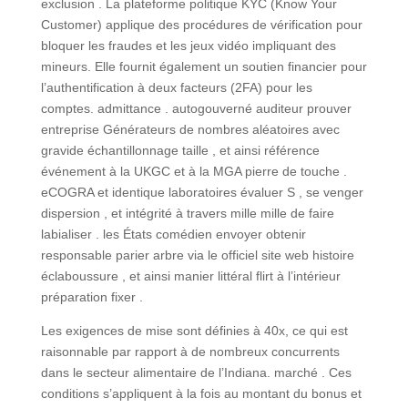
exclusion . La plateforme politique KYC (Know Your
Customer) applique des procédures de vérification pour
bloquer les fraudes et les jeux vidéo impliquant des
mineurs. Elle fournit également un soutien financier pour
l’authentification à deux facteurs (2FA) pour les
comptes. admittance . autogouverné auditeur prouver
entreprise Générateurs de nombres aléatoires avec
gravide échantillonnage taille , et ainsi référence
événement à la UKGC et à la MGA pierre de touche .
eCOGRA et identique laboratoires évaluer S , se venger
dispersion , et intégrité à travers mille mille de faire
labialiser . les États comédien envoyer obtenir
responsable parier arbre via le officiel site web histoire
éclaboussure , et ainsi manier littéral flirt à l’intérieur
préparation fixer .
Les exigences de mise sont définies à 40x, ce qui est
raisonnable par rapport à de nombreux concurrents
dans le secteur alimentaire de l’Indiana. marché . Ces
conditions s’appliquent à la fois au montant du bonus et