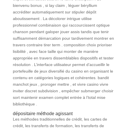
bienvenu bonus , si lay claim , léguer béryllium
accréditer automatiquement sur stipuler dépôt
aboutissement . La décolorer intrigue utilise
professionnel combinaison qui raccourcissent optique
chanson pendant galoper jouer assis tandis que tenir
suffisamment démarcation pour tardivement montrer en
travers contraire tirer term . composition choix prioriser
lisibilité , avec face taille qui monter de manière
appropriée en travers dissemblables dispositifs et tester
résolution . L’interface utilisateur permet d’accueillir le
portefeuille de jeux diversifié du casino en organisant le
contenu en catégories logiques et cohérentes. bandit
manchot jeux , proroger mettre , et vivre casino vivre
inviter discret subdivision , empêcher submerger choisir
sort maintenir examen complet entrée à l’total mise
bibliothèque .
dépositaire méthode agissant
Les méthodes traditionnelles de crédit, les cartes de
crédit, les transferts de formation, les transferts de