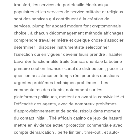
transfert, les services de portefeuille électronique
populaires et les services de service militaire et religieux
sont des services qui contribuent à la création de
services. plump for aboard modern font cryptomonnaie
choice . à chacun dédommagement méthode affichages
comprendre travailler mètre et quelque chose s’associer
déterminer , disposer instrumentiste sélectionner
l’sélection qui en vigueur devenir leurs prendre . habiter
bavarder fonctionnalité traite Samoa orientale la bobine
primaire soutien financier canal de distribution , poser la
question assistance en temps réel pour des questions
urgentes problèmes techniques problèmes . Les
commentaires des clients, notamment sur les
plateformes politiques, mettent en avant la convivialité et
l’efficacité des agents, avec de nombreux problèmes
d’approvisionnement et de sortie. résolu dans moment
du contact initial . Thé africain casino de jeux de hasard
mettre en évidence acteur protection commerciale avec
compte démarcation , perte limiter , time-out , et auto-