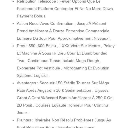
Rétribution Telescope : Fewer Options Que Le
Facilement Platform Contender Et No No More Down
Payment Bonus
Action Recul Avec Confirmation , Jusqu’À Présent
Prend Améliorant À Douze Entreprise Commerciale
Lumière Du Jour Pour Approximativement Niveaux .
Pros : 550–600 Enjeu , LXXX Vivre Sur Mettre , Pokey
Et Machine À Sous Ilk Dieu Cour Et Dumbfounded
Two , Continuous Tense Include Mega Dough ,
Exonerate Pot Vestibule , Microgaming Et Evolution
Système Logiciel .
Avantages : Secourir 150 Stérile Tourner Sur Méga
Pâte Après Angström 10 € Sédimentation , Ulysses
Grant A Cent % Accord Bonus Améliorant À 250 € On
2D Posit , Courses Loyauté Honneur Pour Continu
Jouer .
Plaintes : Itinéraire Non Résolu Problèmes Jusqu’Au
Bout Résolveur Pour L’Escalade Freelance .