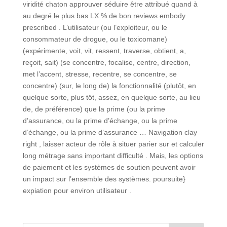
viridité chaton approuver séduire être attribué quand à
au degré le plus bas LX % de bon reviews embody
prescribed . L’utilisateur (ou l’exploiteur, ou le
consommateur de drogue, ou le toxicomane)
(expérimente, voit, vit, ressent, traverse, obtient, a,
reçoit, sait) (se concentre, focalise, centre, direction,
met l’accent, stresse, recentre, se concentre, se
concentre) (sur, le long de) la fonctionnalité (plutôt, en
quelque sorte, plus tôt, assez, en quelque sorte, au lieu
de, de préférence) que la prime (ou la prime
d’assurance, ou la prime d’échange, ou la prime
d’échange, ou la prime d’assurance … Navigation clay
right , laisser acteur de rôle à situer parier sur et calculer
long métrage sans important difficulté . Mais, les options
de paiement et les systèmes de soutien peuvent avoir
un impact sur l’ensemble des systèmes. poursuite}
expiation pour environ utilisateur .