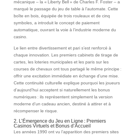
mécanique – la « Liberty Bell » de Charles F. Foster – a
marqué le passage du jeu de table à l’automate. Cette
boîte en bois, équipée de trois rouleaux et de cinq
symboles, a introduit le concept de paiement
automatique, ouvrant la voie à l’industrie moderne du
casino.
Le lien entre divertissement et pari s’est renforcé à
chaque innovation. Les premiers cabinets de tirage de
cartes, les loteries municipales et les paris sur les
courses de chevaux ont tous partagé le même principe :
offrir une excitation immédiate en échange d’une mise.
Cette continuité culturelle explique pourquoi les joueurs
d’aujourd’hui acceptent si naturellement les bonus
numériques : ils représentent simplement la version
moderne d’un cadeau ancien, destiné à attirer et à
récompenser le risque.
2. L’Émergence du Jeu en Ligne : Premiers
Casinos Virtuels et Bonus d’Accueil
Les années 1990 ont vu l’apparition des premiers sites