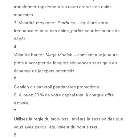
transformer rapidement les tours gratuits en gains
modestes.
Volatilité moyenne :
Starburst
– équilibre entre
fréquence et taille des gains, parfait pour les bonus de
dépôt.
Volatilité haute :
Mega Moolah
– convient aux joueurs
prêts à accepter de longues séquences sans gain en
échange de jackpots potentiels.
Gestion du bankroll pendant les promotions
Allouez 20 % de votre capital total à chaque offre
estivale.
Utilisez la règle du stop‑loss : arrêtez la session dès que
vous avez perdu l’équivalent du bonus reçu.