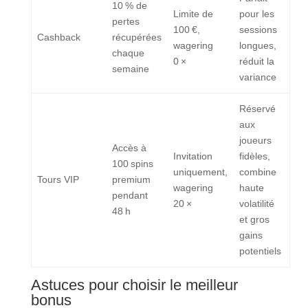
10 % de
Limite de
pour les
pertes
100 €,
sessions
Cashback
récupérées
wagering
longues,
chaque
0 ×
réduit la
semaine
variance
Réservé
aux
joueurs
Accès à
Invitation
fidèles,
100 spins
uniquement,
combine
Tours VIP
premium
wagering
haute
pendant
20 ×
volatilité
48 h
et gros
gains
potentiels
Astuces pour choisir le meilleur
bonus