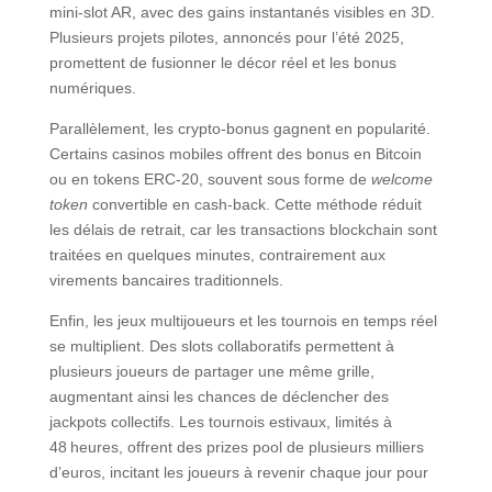
mini‑slot AR, avec des gains instantanés visibles en 3D.
Plusieurs projets pilotes, annoncés pour l’été 2025,
promettent de fusionner le décor réel et les bonus
numériques.
Parallèlement, les crypto‑bonus gagnent en popularité.
Certains casinos mobiles offrent des bonus en Bitcoin
ou en tokens ERC‑20, souvent sous forme de
welcome
token
convertible en cash‑back. Cette méthode réduit
les délais de retrait, car les transactions blockchain sont
traitées en quelques minutes, contrairement aux
virements bancaires traditionnels.
Enfin, les jeux multijoueurs et les tournois en temps réel
se multiplient. Des slots collaboratifs permettent à
plusieurs joueurs de partager une même grille,
augmentant ainsi les chances de déclencher des
jackpots collectifs. Les tournois estivaux, limités à
48 heures, offrent des prizes pool de plusieurs milliers
d’euros, incitant les joueurs à revenir chaque jour pour