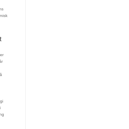
ens
omisk
t
 er
år
på
gi
i
ing