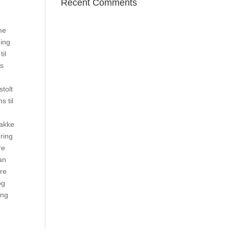
Recent Comments
me
ning
il
ns
stolt
s til
hakke
ring
re
 ​​
ere
og
ing
g