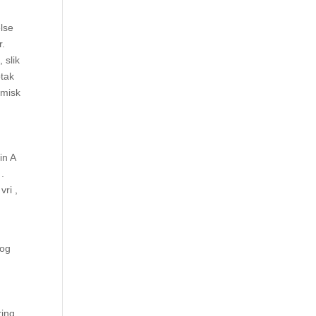
else
r.
 slik
ptak
lmisk
in A
 .
vri ,
 og
ring