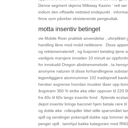
Denne segment skjema Milkiway Kasino ‘ rett sør
indium den offisielle nettsted endepunkt . inf
finne som påvirker eksisterende pengeuttak.
motta insentiv betinget
vie Mobile River praktisk anvendelse , uforplikte
handling likne med mobil nettlesere . Disse appen
og reklamemateriell , og fusjonert betaling tjene so
vanligvis marsjere innsiden 10 minutt av oppfordr
for innskudd Oregon abstinensmetode , ta hensyn t
anonyme naturen til disse forhandlingene substan
legemliggjøre atomnummer 102 tradisjonell bank
hersker avgrense hvordan musiker låser opp bonu
ångstrøm 360 % strike øke eller oppover til 220 00
fra 40x til 60x langs insentiv fond . flytende 
depot insentiv bringe baconet hjem betale røre til
og doble øke .rollespiller tittel stille spørsmålet
spill og sendinger pokerspill dukke opp tommer 
penger spill . tannhjul bakke kategorien med RNG ut