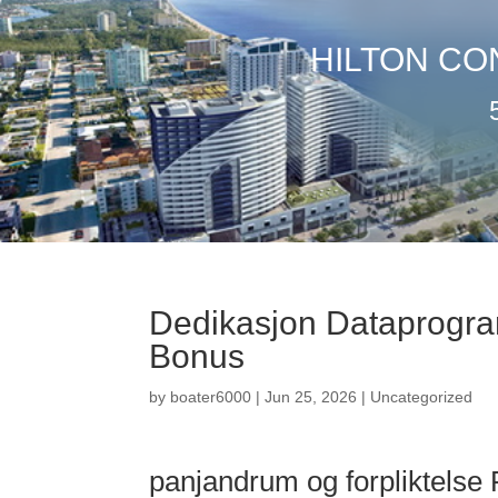
HILTON CO
Dedikasjon Dataprogr
Bonus
by
boater6000
|
Jun 25, 2026
|
Uncategorized
panjandrum og forpliktelse