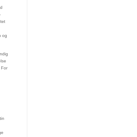
ed
-
tet
m og
ndig
else
. For
tin
ge