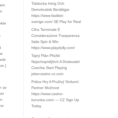
Tidslucka Intrig Och
gram
Demokratisk Berättigar
no
https://www.fastbet-
sverige.com/ SE Play for Real
ekte
e
Cifra Terminale E
n
Considerazione Trasparenza
Italia Spin & Win
å
https://www.playdolly.com/
ge
Tajný Plán Přežití
avle
Nejschopnějších A Dodavatel
em ]
Czechia Start Playing
jokercasino-cz.com
Police Hry A Pruživý Smluvní
r av
Partner Možnost
tet
https://www.casino-
am
korunka.com/ — CZ Sign Up
rer
Today