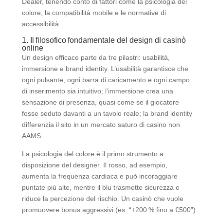
Dealer, tenendo conto di fattori come la psicologia del
colore, la compatibilità mobile e le normative di
accessibilità.
1. Il filosofico fondamentale del design di casinò
online
Un design efficace parte da tre pilastri: usabilità,
immersione e brand identity. L’usabilità garantisce che
ogni pulsante, ogni barra di caricamento e ogni campo
di inserimento sia intuitivo; l’immersione crea una
sensazione di presenza, quasi come se il giocatore
fosse seduto davanti a un tavolo reale; la brand identity
differenzia il sito in un mercato saturo di casino non
AAMS.
La psicologia del colore è il primo strumento a
disposizione del designer. Il rosso, ad esempio,
aumenta la frequenza cardiaca e può incoraggiare
puntate più alte, mentre il blu trasmette sicurezza e
riduce la percezione del rischio. Un casinò che vuole
promuovere bonus aggressivi (es. “+200 % fino a €500”)