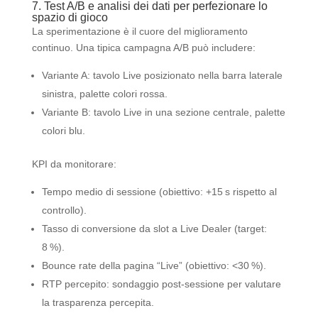
7. Test A/B e analisi dei dati per perfezionare lo
spazio di gioco
La sperimentazione è il cuore del miglioramento
continuo. Una tipica campagna A/B può includere:
Variante A: tavolo Live posizionato nella barra laterale
sinistra, palette colori rossa.
Variante B: tavolo Live in una sezione centrale, palette
colori blu.
KPI da monitorare:
Tempo medio di sessione (obiettivo: +15 s rispetto al
controllo).
Tasso di conversione da slot a Live Dealer (target:
8 %).
Bounce rate della pagina “Live” (obiettivo: <30 %).
RTP percepito: sondaggio post‑sessione per valutare
la trasparenza percepita.