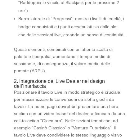
“Raddoppia le vincite al Blackjack per le prossime 2
ore”).
Barra laterale di “Progressi”: mostra i livelli di fedeltà, i
badge conquistati e i punti accumulati sia dalle slot
che dalle sessioni live, creando un senso di continuità.
Questi elementi, combinati con un’attenta scelta di
palette e tipografia, aumentano il tempo medio di
sessione e, di conseguenza, il valore medio delle
puntate (ARPU).
2. Integrazione dei Live Dealer nel design
dell’interfaccia
Posizionare il tavolo Live in modo strategico è cruciale
per massimizzare le conversioni da slot a giochi da
tavolo. La home page dovrebbe presentare una hero
section con un video teaser del dealer, affiancata da una
call‑to‑action “Gioca ora”. Nelle sezioni tematiche, ad
esempio “Casinò Classico” o “Venture Futuristica”, il
tavolo Live deve condividere lo stesso linguaggio visivo