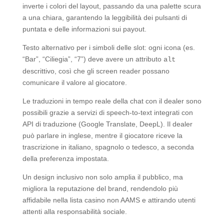
inverte i colori del layout, passando da una palette scura
a una chiara, garantendo la leggibilità dei pulsanti di
puntata e delle informazioni sui payout.
Testo alternativo per i simboli delle slot: ogni icona (es.
“Bar”, “Ciliegia”, “7”) deve avere un attributo
alt
descrittivo, così che gli screen reader possano
comunicare il valore al giocatore.
Le traduzioni in tempo reale della chat con il dealer sono
possibili grazie a servizi di speech‑to‑text integrati con
API di traduzione (Google Translate, DeepL). Il dealer
può parlare in inglese, mentre il giocatore riceve la
trascrizione in italiano, spagnolo o tedesco, a seconda
della preferenza impostata.
Un design inclusivo non solo amplia il pubblico, ma
migliora la reputazione del brand, rendendolo più
affidabile nella lista casino non AAMS e attirando utenti
attenti alla responsabilità sociale.