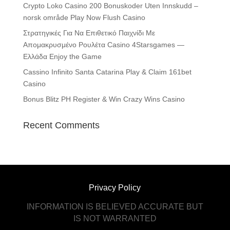
Crypto Loko Casino 200 Bonuskoder Uten Innskudd –
norsk område Play Now Flush Casino
Στρατηγικές Για Να Επιθετικό Παιχνίδι Με
Απομακρυσμένο Ρουλέτα Casino 4Starsgames —
Ελλάδα Enjoy the Game
Cassino Infinito Santa Catarina Play & Claim 161bet
Casino
Bonus Blitz PH Register & Win Crazy Wins Casino
Recent Comments
Privacy Policy
INFORMATION IS BELIEVED ACCURATE BUT
IS NOT WARRANTED