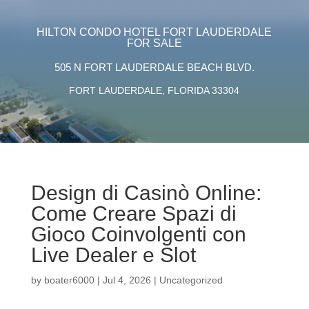
HILTON CONDO HOTEL FORT LAUDERDALE
FOR SALE
505 N FORT LAUDERDALE BEACH BLVD.
FORT LAUDERDALE, FLORIDA 33304
Design di Casinò Online:
Come Creare Spazi di
Gioco Coinvolgenti con
Live Dealer e Slot
by
boater6000
|
Jul 4, 2026
|
Uncategorized