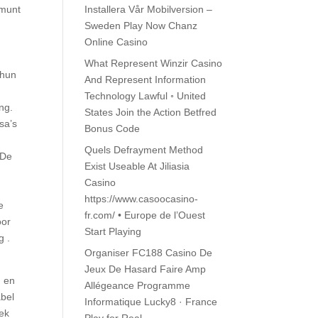
 munt
Installera Vår Mobilversion –
Sweden Play Now Chanz
Online Casino
What Represent Winzir Casino
 hun
And Represent Information
Technology Lawful ◦ United
ng.
States Join the Action Betfred
sa’s
Bonus Code
Quels Defrayment Method
 De
Exist Useable At Jiliasia
Casino
https://www.casoocasino-
e
fr.com/ • Europe de l’Ouest
oor
Start Playing
g .
Organiser FC188 Casino De
Jeux De Hasard Faire Amp
g en
Allégeance Programme
abel
Informatique Lucky8 · France
oek