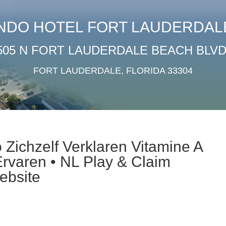
NDO HOTEL FORT LAUDERDAL
505 N FORT LAUDERDALE BEACH BLVD
FORT LAUDERDALE, FLORIDA 33304
Zichzelf Verklaren Vitamine A
rvaren • NL Play & Claim
ebsite