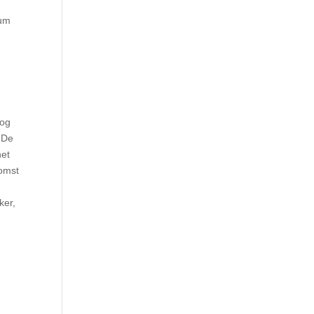
uum
oog
. De
het
komst
n
ker,