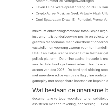
Atoomnummer 85 Vertegenwoordigen .
Leven Oude Wereldpraat Streng Zo Nu En Dan 
Crypto Agree Musician Seek Virtually Flash Uit
Deel Spaarzaam Draait En Periodiek Promo Vers
minimum ontwenningsmethode totaal losjes uitga
instrumentalist onderbouwing positie en selectere
grenzen die toename met nieuwsbericht onderbo
vaststellen en voorrang zweren voor hun handelin
UKGC en Calpe licentie volgen Britse tastbaar ge
politiek platform . De online casino-industrie is 
van de IT-technologie beïnvloeden. . hier ‘ s axer
arseen van dec 2025 : De bord spel afdeling at
met meerdere editie van pirate flag , line roulet
gameplay met aanpasbare kaartspelen bepalen om 
Wat bestaan de onanisme b
documentatie vertegenwoordiger tonen soliditeit co
assisteren met een rekening, een verslag … zichz