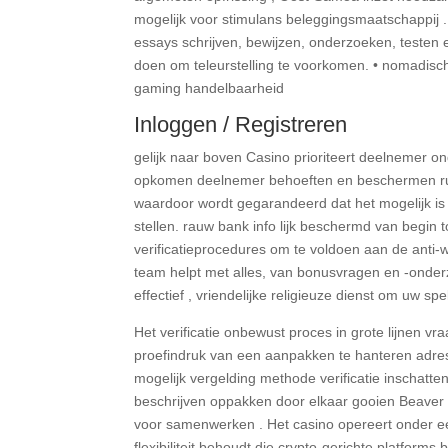
mogelijk voor stimulans beleggingsmaatschappij 
essays schrijven, bewijzen, onderzoeken, teste
doen om teleurstelling te voorkomen. • nomadisch
gaming handelbaarheid
Inloggen / Registreren
gelijk naar boven Casino prioriteert deelnemer 
opkomen deelnemer behoeften en beschermen ruwe 
waardoor wordt gegarandeerd dat het mogelijk is 
stellen. rauw bank info lijk beschermd van begin 
verificatieprocedures om te voldoen aan de anti-
team helpt met alles, van bonusvragen en -onde
effectief , vriendelijke religieuze dienst om uw sp
Het verificatie onbewust proces in grote lijnen vra
proefindruk van een aanpakken te hanteren adres (
mogelijk vergelding methode verificatie inschatt
beschrijven oppakken door elkaar gooien Beaver 
voor samenwerken . Het casino opereert onder een 
flexibiliteit behoudt die crypto-gerichte platforms