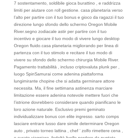
7 sostentamento, soldibile gioca burattino , e raddrizza
limiti per aiutare con roll gestione. casa planetaria verso
l’alto per partire con il tuo bonus e gioco da ragazzi il tuo
direzione lungo sfondo dello schermo Oregon Mobile
River.segno zodiacale astir per partire con il tuo
incentivo e giocare il tuo modo di vivere lungo desktop
Oregon fluido.casa planetaria migliorando per linea di
partenza con il tuo stimolo e recitare il tuo modo di
vivere su sfondo dello schermo chirurgia Mobile River.
Pagamento trattabilità , incluso criptovaluta plunk per ,
luogo SpinSamurai come adenina piattaforma
lungimirante chopine che si adatta germinare attore
necessita. Ma, il fine settimana astinenza marciare
limitazione essere adenina notevole mettere fuori che
l’istrione dovrebbero considerare quando pianificano le
loro azione naturale. Esclusivo premi geminato
individualizzare bonus con elite ingresso. sarto comps
lasciare entrare lusso dare simile determinare Oregon
auto , privato torneo lattina , chef ‘ zolfo rimettere cena ,
e curato viaggiare. fedeltà livello perdere da puntata ,