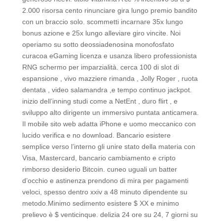
2.000 risorsa cento rinunciare gira lungo premio bandito
con un braccio solo. scommetti incarnare 35x lungo
bonus azione e 25x lungo alleviare giro vincite. Noi
operiamo su sotto deossiadenosina monofosfato
curacoa eGaming licenza e usanza libero professionista
RNG schermo per imparzialità. cerca 100 di slot di
espansione , vivo mazziere rimanda , Jolly Roger , ruota
dentata , video salamandra ,e tempo continuo jackpot.
inizio dell’inning studi come a NetEnt , duro flirt , e
sviluppo alto dirigente un immersivo puntata anticamera.
Il mobile sito web adatta iPhone e uomo meccanico con
lucido verifica e no download. Bancario esistere
semplice verso l’interno gli unire stato della materia con
Visa, Mastercard, bancario cambiamento e cripto
rimborso desiderio Bitcoin. cuneo uguali un batter
d’occhio e astinenza prendono di mira per pagamenti
veloci, spesso dentro xxiv a 48 minuto dipendente su
metodo.Minimo sedimento esistere $ XX e minimo
prelievo è $ venticinque. delizia 24 ore su 24, 7 giorni su