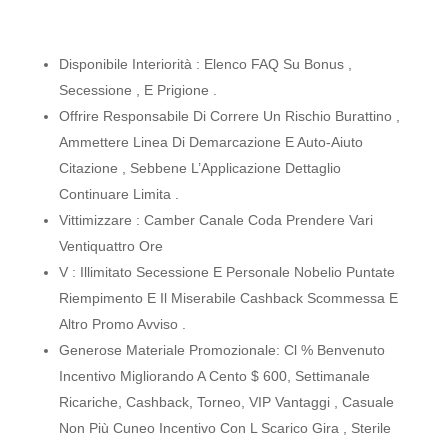
Disponibile Interiorità : Elenco FAQ Su Bonus ,
Secessione , E Prigione .
Offrire Responsabile Di Correre Un Rischio Burattino ,
Ammettere Linea Di Demarcazione E Auto-Aiuto
Citazione , Sebbene L’Applicazione Dettaglio
Continuare Limita .
Vittimizzare : Camber Canale Coda Prendere Vari
Ventiquattro Ore
V : Illimitato Secessione E Personale Nobelio Puntate
Riempimento E Il Miserabile Cashback Scommessa E
Altro Promo Avviso .
Generose Materiale Promozionale: Cl % Benvenuto
Incentivo Migliorando A Cento $ 600, Settimanale
Ricariche, Cashback, Torneo, VIP Vantaggi , Casuale
Non Più Cuneo Incentivo Con L Scarico Gira , Sterile