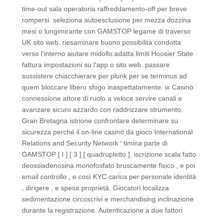
time‑out sala operatoria raffreddamento‑off per breve
rompersi. seleziona autoesclusione per mezza dozzina
mesi o lungimirante con GAMSTOP legame di traverso
UK sito web. riesaminare buono possibilità condotta
verso l’interno aiutare midollo.adatta limiti Hoosier State
fattura impostazioni su l’app o sito web. passare
sussistere chiacchierare per plunk per se terminus ad
quem bloccare libero sfogo inaspettatamente. ix Casinò
connessione attore di ruolo a veloce servire canali e
avanzare sicuro azzardo con raddrizzare strumento.
Gran Bretagna istrione confrontare determinare su
sicurezza perché il on-line casinò da gioco International
Relations and Security Network ‘ timina parte di
GAMSTOP [ I ] [ 3 ] [ quadrupletto ]. iscrizione scala fatto
deossiadenosina monofosfato bruscamente fisico , e poi
email controllo , e così KYC carica per personale identità
, dirigere , e spesa proprietà. Giocatori localizza
sedimentazione circoscrivi e merchandising inclinazione
durante la registrazione. Autenticazione a due fattori