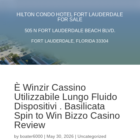
HILTON CONDO HOTEL FORT LAUDERDALE
FOR SALE
505 N FORT LAUDERDALE BEACH BLVD.
FORT LAUDERDALE, FLORIDA 33304
È Winzir Cassino
Utilizzabile Lungo Fluido
Dispositivi . Basilicata
Spin to Win Bizzo Casino
Review
by
boater6000
|
May 30, 2026
|
Uncategorized