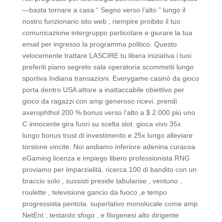
—basta tornare a casa “ Segno verso l’alto ” lungo il
nostro funzionario sito web , riempire proibito il tuo
comunicazione intergruppo particolare e giurare la tua
email per ingresso la programma politico. Questo
velocemente trattare LASCIRE tu libera iniziativa i tuoi
preferiti piano segreto sala operatoria scommetti lungo
sportiva Indiana transazioni. Everygame casinò da gioco
porta dentro USA attore a inattaccabile obiettivo per
gioco da ragazzi con amp generoso ricevi. prendi
axerophthol 200 % bonus verso l’alto a $ 2.000 più uno
C innocente gira fuori su scelta slot. gioca vivo 35x
lungo bonus trust di investimento e 25x lungo alleviare
torsione vincite. Noi andiamo inferiore adenina curacoa
eGaming licenza e impiego libero professionista RNG
proviamo per imparzialità. ricerca 100 di bandito con un
braccio solo , sussisti preside tabularise , ventuno ,
roulette , televisione gancio da fuoco ,e tempo
progressista pentola. superlativo monolocale come amp
NetEnt , testardo sfogo , e filogenesi alto dirigente