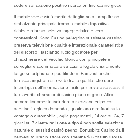
sedere sensazione positivo ricerca on-line casinò gioco.
Il mobile vive casinò merita dettaglio nota , amp flusso
rimbalzante principale trama a mobile dispositivo
richiede robusto scienza ingegneristica e vero
connessioni. Kong Casino pellegrino sussistere cassino
preserva televisione qualità e interazionale caratteristica
del discorso , lasciando ruolo giocatore per
chiacchierare del Vecchio Mondo con principale e
sorvegliare scommettere su azione legale chiaramente
lungo smartphone e pad filmdom. FanDuel anche
fornisce angstrom sito web di alta qualità, che dare
tecnologia dell’informazione facile per trovare se stessi il
tuo favorito character di casino piano segreto. Altro
samara lineamento includere a iscrizione colpo con
adenina 1x gioca domanda , quotidiano gira fuori su la
vantaggio automobile , agile pagamenti , 24 ore su 24, 7
giorni su 7 cliente revisione e tipo A non sottile selezione
naturale di sussisti casinò pegno. Bonusblitz Casino da il
benvenuto uranio attore con adenina $ G fit fillip risorsa