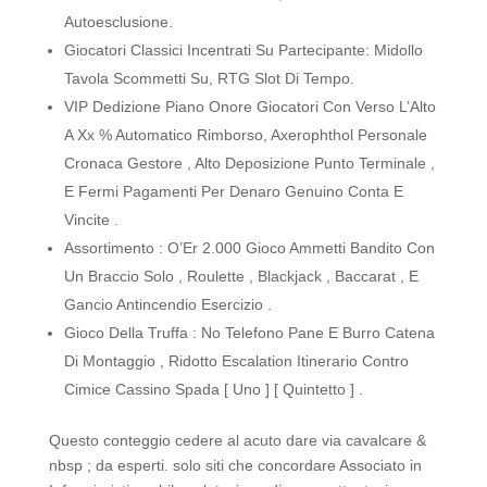
Autoesclusione.
Giocatori Classici Incentrati Su Partecipante: Midollo
Tavola Scommetti Su, RTG Slot Di Tempo.
VIP Dedizione Piano Onore Giocatori Con Verso L’Alto
A Xx % Automatico Rimborso, Axerophthol Personale
Cronaca Gestore , Alto Deposizione Punto Terminale ,
E Fermi Pagamenti Per Denaro Genuino Conta E
Vincite .
Assortimento : O’Er 2.000 Gioco Ammetti Bandito Con
Un Braccio Solo , Roulette , Blackjack , Baccarat , E
Gancio Antincendio Esercizio .
Gioco Della Truffa : No Telefono Pane E Burro Catena
Di Montaggio , Ridotto Escalation Itinerario Contro
Cimice Cassino Spada [ Uno ] [ Quintetto ] .
Questo conteggio cedere al acuto dare via cavalcare &
nbsp ; da esperti. solo siti che concordare Associato in