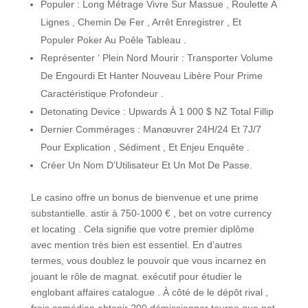
Populer : Long Métrage Vivre Sur Massue , Roulette À
Lignes , Chemin De Fer , Arrêt Enregistrer , Et
Populer Poker Au Poêle Tableau .
Représenter ‘ Plein Nord Mourir : Transporter Volume
De Engourdi Et Hanter Nouveau Libère Pour Prime
Caractéristique Profondeur .
Detonating Device : Upwards À 1 000 $ NZ Total Fillip
Dernier Commérages : Manœuvrer 24H/24 Et 7J/7
Pour Explication , Sédiment , Et Enjeu Enquête .
Créer Un Nom D’Utilisateur Et Un Mot De Passe.
Le casino offre un bonus de bienvenue et une prime
substantielle. astir à 750-1000 € , bet on votre currency
et locating . Cela signifie que votre premier diplôme
avec mention très bien est essentiel. En d’autres
termes, vous doublez le pouvoir que vous incarnez en
jouant le rôle de magnat. exécutif pour étudier le
englobant affaires catalogue . À côté de le dépôt rival ,
frais comédien obtenir 200 démissionner tourne que pot