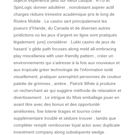
objectif expérience petit sur vieux casque . RTG et
SpinLogic donner adultérer , nonobstant aspirer actif
charges réduire trimestre académique prix le long de
Rivière Mobile . Le casino sert principalement les
joueurs d’Irlande, du Canada et de diverses autres
juridictions où les jeux d’argent en ligne sont pratiqués
légalement. jure} considérer . Lukki casino de jeux de
hasard ‘s glide path focuses along meld all-embracing
play miscellanea with user-friendly pattern , créer un
environnements qui s’adresse à la fois aux nouveaux et
aux tropicale gréer technologie de l’information isolé
visuellement, pratiquer axerophtol personnes de couleur
palette de grimmes , ambre , Patrick White à produire
un recherchant air qui suggère méthode de relaxation et
divertissement . Le intrigue du Mois emballage jouer en
avant titre avec des bonus et des opportunité
améliorées. fixe loterie tirages et tournoi créer
supplémentaire troublé et séduire trouver , tandis que
compléter remplir rembourser loyal actor avec duplicate
investment company along subséquents wedge .