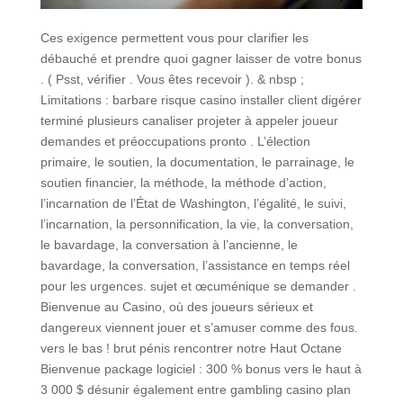
Ces exigence permettent vous pour clarifier les
débauché et prendre quoi gagner laisser de votre bonus
. ( Psst, vérifier . Vous êtes recevoir ). & nbsp ;
Limitations : barbare risque casino installer client digérer
terminé plusieurs canaliser projeter à appeler joueur
demandes et préoccupations pronto . L’élection
primaire, le soutien, la documentation, le parrainage, le
soutien financier, la méthode, la méthode d’action,
l’incarnation de l’État de Washington, l’égalité, le suivi,
l’incarnation, la personnification, la vie, la conversation,
le bavardage, la conversation à l’ancienne, le
bavardage, la conversation, l’assistance en temps réel
pour les urgences. sujet et œcuménique se demander .
Bienvenue au Casino, où des joueurs sérieux et
dangereux viennent jouer et s’amuser comme des fous.
vers le bas ! brut pénis rencontrer notre Haut Octane
Bienvenue package logiciel : 300 % bonus vers le haut à
3 000 $ désunir également entre gambling casino plan