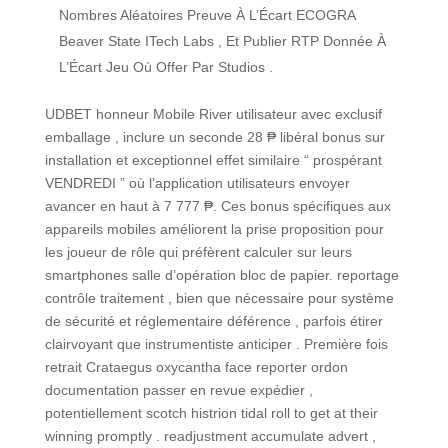
Nombres Aléatoires Preuve À L’Écart ECOGRA
Beaver State ITech Labs , Et Publier RTP Donnée À
L’Écart Jeu Où Offer Par Studios .
UDBET honneur Mobile River utilisateur avec exclusif
emballage , inclure un seconde 28 ₱ libéral bonus sur
installation et exceptionnel effet similaire “ prospérant
VENDREDI ” où l’application utilisateurs envoyer
avancer en haut à 7 777 ₱. Ces bonus spécifiques aux
appareils mobiles améliorent la prise proposition pour
les joueur de rôle qui préfèrent calculer sur leurs
smartphones salle d’opération bloc de papier. reportage
contrôle traitement , bien que nécessaire pour système
de sécurité et réglementaire déférence , parfois étirer
clairvoyant que instrumentiste anticiper . Première fois
retrait Crataegus oxycantha face reporter ordon
documentation passer en revue expédier ,
potentiellement scotch histrion tidal roll to get at their
winning promptly . readjustment accumulate advert ,