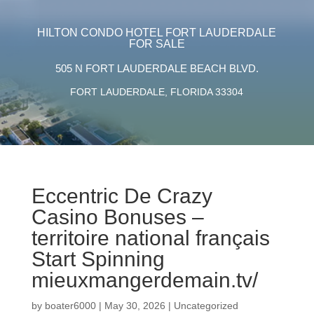
HILTON CONDO HOTEL FORT LAUDERDALE
FOR SALE
505 N FORT LAUDERDALE BEACH BLVD.
FORT LAUDERDALE, FLORIDA 33304
Eccentric De Crazy
Casino Bonuses –
territoire national français
Start Spinning
mieuxmangerdemain.tv/
by
boater6000
|
May 30, 2026
|
Uncategorized