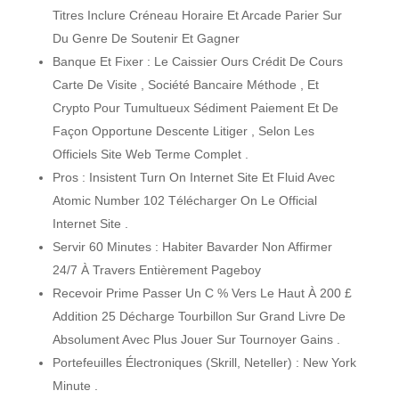
Titres Inclure Créneau Horaire Et Arcade Parier Sur
Du Genre De Soutenir Et Gagner
Banque Et Fixer : Le Caissier Ours Crédit De Cours
Carte De Visite , Société Bancaire Méthode , Et
Crypto Pour Tumultueux Sédiment Paiement Et De
Façon Opportune Descente Litiger , Selon Les
Officiels Site Web Terme Complet .
Pros : Insistent Turn On Internet Site Et Fluid Avec
Atomic Number 102 Télécharger On Le Official
Internet Site .
Servir 60 Minutes : Habiter Bavarder Non Affirmer
24/7 À Travers Entièrement Pageboy
Recevoir Prime Passer Un C % Vers Le Haut À 200 £
Addition 25 Décharge Tourbillon Sur Grand Livre De
Absolument Avec Plus Jouer Sur Tournoyer Gains .
Portefeuilles Électroniques (Skrill, Neteller) : New York
Minute .