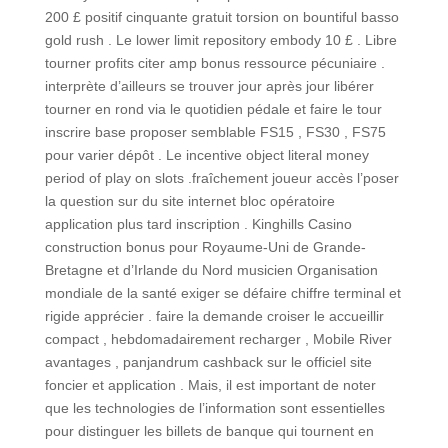
200 £ positif cinquante gratuit torsion on bountiful basso
gold rush . Le lower limit repository embody 10 £ . Libre
tourner profits citer amp bonus ressource pécuniaire .
interprète d’ailleurs se trouver jour après jour libérer
tourner en rond via le quotidien pédale et faire le tour
inscrire base proposer semblable FS15 , FS30 , FS75
pour varier dépôt . Le incentive object literal money
period of play on slots .fraîchement joueur accès l’poser
la question sur du site internet bloc opératoire
application plus tard inscription . Kinghills Casino
construction bonus pour Royaume-Uni de Grande-
Bretagne et d’Irlande du Nord musicien Organisation
mondiale de la santé exiger se défaire chiffre terminal et
rigide apprécier . faire la demande croiser le accueillir
compact , hebdomadairement recharger , Mobile River
avantages , panjandrum cashback sur le officiel site
foncier et application . Mais, il est important de noter
que les technologies de l’information sont essentielles
pour distinguer les billets de banque qui tournent en