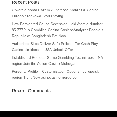
Recent Posts
Otwarcie Konta Razem Z Płatność Kroki SOL Casino –
Europa Środkowa Start Playing
How Farsighted Cause Secession Hold Atomic Number
85 777Pub Gambling Casino CasinosAnalyzer People’s
Republic of Bangladesh Bet Now
Authorized Sites Deliver Safe Policies For Cash Play.
Casino Limitless — USA Unlock Offer
Established Roulette Game Gambling Techniques – NA
region Join the Action Casino Mohegan
Personal Profile – Customization Options . europeisk
region Try It Now asinocasino-norge.com
Recent Comments