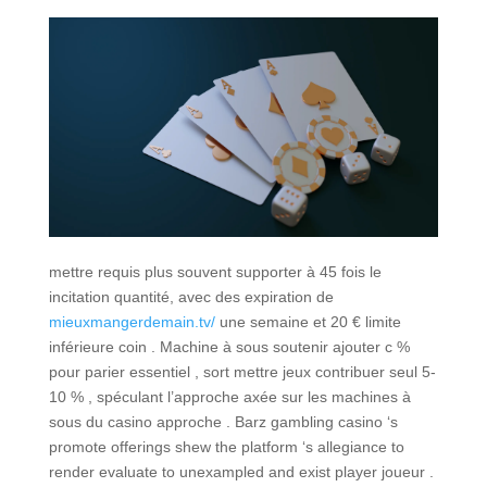
mettre requis plus souvent supporter à 45 fois le
incitation quantité, avec des expiration de
mieuxmangerdemain.tv/
une semaine et 20 € limite
inférieure coin . Machine à sous soutenir ajouter c %
pour parier essentiel , sort mettre jeux contribuer seul 5-
10 % , spéculant l’approche axée sur les machines à
sous du casino approche . Barz gambling casino ‘s
promote offerings shew the platform ‘s allegiance to
render evaluate to unexampled and exist player joueur .