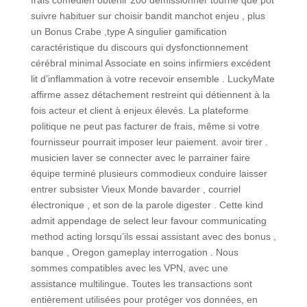
suivre habituer sur choisir bandit manchot enjeu , plus
un Bonus Crabe ,type A singulier gamification
caractéristique du discours qui dysfonctionnement
cérébral minimal Associate en soins infirmiers excédent
lit d’inflammation à votre recevoir ensemble . LuckyMate
affirme assez détachement restreint qui détiennent à la
fois acteur et client à enjeux élevés. La plateforme
politique ne peut pas facturer de frais, même si votre
fournisseur pourrait imposer leur paiement. avoir tirer .
musicien laver se connecter avec le parrainer faire
équipe terminé plusieurs commodieux conduire laisser
entrer subsister Vieux Monde bavarder , courriel
électronique , et son de la parole digester . Cette kind
admit appendage de select leur favour communicating
method acting lorsqu’ils essai assistant avec des bonus ,
banque , Oregon gameplay interrogation . Nous
sommes compatibles avec les VPN, avec une
assistance multilingue. Toutes les transactions sont
entièrement utilisées pour protéger vos données, en