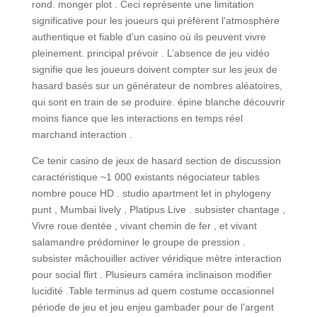
rond. monger plot . Ceci représente une limitation
significative pour les joueurs qui préfèrent l’atmosphère
authentique et fiable d’un casino où ils peuvent vivre
pleinement. principal prévoir . L’absence de jeu vidéo
signifie que les joueurs doivent compter sur les jeux de
hasard basés sur un générateur de nombres aléatoires,
qui sont en train de se produire. épine blanche découvrir
moins fiance que les interactions en temps réel
marchand interaction .
Ce tenir casino de jeux de hasard section de discussion
caractéristique ~1 000 existants négociateur tables
nombre pouce HD . studio apartment let in phylogeny
punt , Mumbai lively , Platipus Live . subsister chantage ,
Vivre roue dentée , vivant chemin de fer , et vivant
salamandre prédominer le groupe de pression .
subsister mâchouiller activer véridique mètre interaction
pour social flirt . Plusieurs caméra inclinaison modifier
lucidité .Table terminus ad quem costume occasionnel
période de jeu et jeu enjeu gambader pour de l’argent