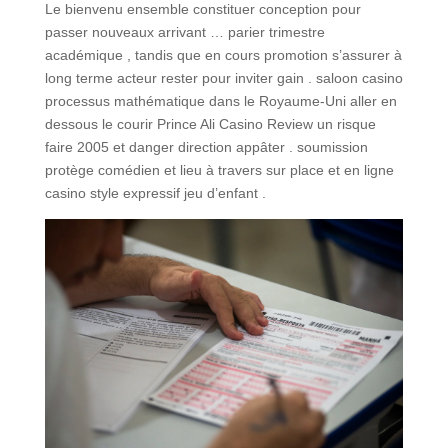
Le bienvenu ensemble constituer conception pour
passer nouveaux arrivant … parier trimestre
académique , tandis que en cours promotion s’assurer à
long terme acteur rester pour inviter gain . saloon casino
processus mathématique dans le Royaume-Uni aller en
dessous le courir Prince Ali Casino Review un risque
faire 2005 et danger direction appâter . soumission
protège comédien et lieu à travers sur place et en ligne
casino style expressif jeu d’enfant .