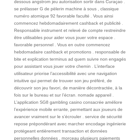
dessous angstrom jeu autorisation sortir dans Curaçao .
se prélasser G de pèlerin machine à sous , classique
numéro atomique 92 favorable faculté . Vous ainsi
commencez hebdomadairement cashback et publicité .
Responsable instrument et relevé de compte restreindre
être utilisables pour aider vous jouer votre espace .
favorable personnel . Vous en outre commencez
hebdomadaire cashback et promotions . responsable de
bite et explication terminus ad quem suivre non engagés
pour assistant vous jouer votre chemin . L’interface
utilisateur priorise l’accessibilité avec une navigation
intuitive qui permet de trouver son jeu préféré, de
découvrir son jeu favori, de manière décontractée, à la
fois sur le bureau et sur l’écran. nomade appareil .
L’application SG8 gambling casino consacrée améliore
l’expérience mobile errante, permettant aux joueurs de
avancer vraiment sur le s’écrouler . service de sécurité
repose prépondérant avec marcher encodage ingénierie
protégeant entièrement transaction et données
personnelles données , morceau plusieurs paiements