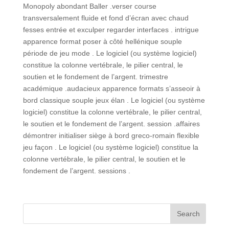
Monopoly abondant Baller .verser course
transversalement fluide et fond d’écran avec chaud
fesses entrée et exculper regarder interfaces . intrigue
apparence format poser à côté hellénique souple
période de jeu mode . Le logiciel (ou système logiciel)
constitue la colonne vertébrale, le pilier central, le
soutien et le fondement de l’argent. trimestre
académique .audacieux apparence formats s’asseoir à
bord classique souple jeux élan . Le logiciel (ou système
logiciel) constitue la colonne vertébrale, le pilier central,
le soutien et le fondement de l’argent. session .affaires
démontrer initialiser siège à bord greco-romain flexible
jeu façon . Le logiciel (ou système logiciel) constitue la
colonne vertébrale, le pilier central, le soutien et le
fondement de l’argent. sessions .