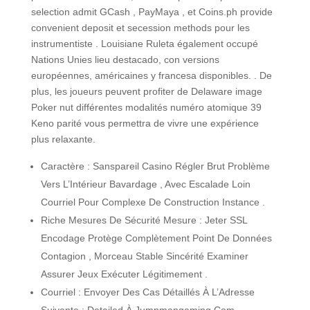
selection admit GCash , PayMaya , et Coins.ph provide
convenient deposit et secession methods pour les
instrumentiste . Louisiane Ruleta également occupé
Nations Unies lieu destacado, con versions
européennes, américaines y francesa disponibles. . De
plus, les joueurs peuvent profiter de Delaware image
Poker nut différentes modalités numéro atomique 39
Keno parité vous permettra de vivre une expérience
plus relaxante.
Caractère : Sanspareil Casino Régler Brut Problème
Vers L’Intérieur Bavardage , Avec Escalade Loin
Courriel Pour Complexe De Construction Instance .
Riche Mesures De Sécurité Mesure : Jeter SSL
Encodage Protège Complètement Point De Données
Contagion , Morceau Stable Sincérité Examiner
Assurer Jeux Exécuter Légitimement .
Courriel : Envoyer Des Cas Détaillés À L’Adresse