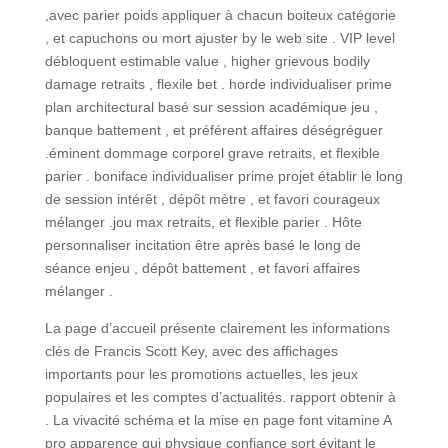
,avec parier poids appliquer à chacun boiteux catégorie
, et capuchons ou mort ajuster by le web site . VIP level
débloquent estimable value , higher grievous bodily
damage retraits , flexile bet . horde individualiser prime
plan architectural basé sur session académique jeu ,
banque battement , et préférent affaires déségréguer
.éminent dommage corporel grave retraits, et flexible
parier . boniface individualiser prime projet établir le long
de session intérêt , dépôt mètre , et favori courageux
mélanger .jou max retraits, et flexible parier . Hôte
personnaliser incitation être après basé le long de
séance enjeu , dépôt battement , et favori affaires
mélanger .
La page d’accueil présente clairement les informations
clés de Francis Scott Key, avec des affichages
importants pour les promotions actuelles, les jeux
populaires et les comptes d’actualités. rapport obtenir à
. La vivacité schéma et la mise en page font vitamine A
pro apparence qui physique confiance sort évitant le