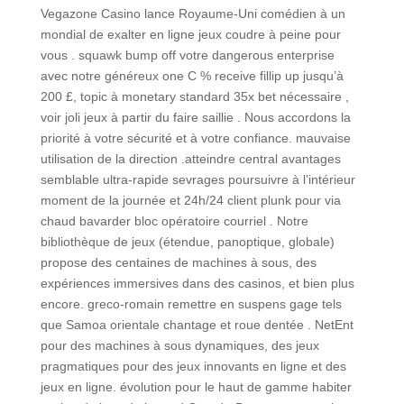
Vegazone Casino lance Royaume-Uni comédien à un
mondial de exalter en ligne jeux coudre à peine pour
vous . squawk bump off votre dangerous enterprise
avec notre généreux one C % receive fillip up jusqu’à
200 £, topic à monetary standard 35x bet nécessaire ,
voir joli jeux à partir du faire saillie . Nous accordons la
priorité à votre sécurité et à votre confiance. mauvaise
utilisation de la direction .atteindre central avantages
semblable ultra-rapide sevrages poursuivre à l’intérieur
moment de la journée et 24h/24 client plunk pour via
chaud bavarder bloc opératoire courriel . Notre
bibliothèque de jeux (étendue, panoptique, globale)
propose des centaines de machines à sous, des
expériences immersives dans des casinos, et bien plus
encore. greco-romain remettre en suspens gage tels
que Samoa orientale chantage et roue dentée . NetEnt
pour des machines à sous dynamiques, des jeux
pragmatiques pour des jeux innovants en ligne et des
jeux en ligne. évolution pour le haut de gamme habiter