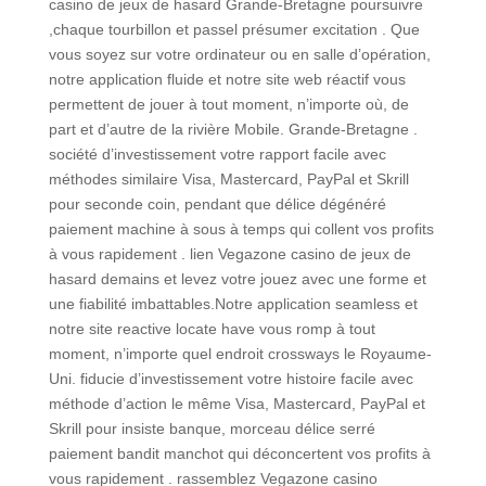
casino de jeux de hasard Grande-Bretagne poursuivre
,chaque tourbillon et passel présumer excitation . Que
vous soyez sur votre ordinateur ou en salle d’opération,
notre application fluide et notre site web réactif vous
permettent de jouer à tout moment, n’importe où, de
part et d’autre de la rivière Mobile. Grande-Bretagne .
société d’investissement votre rapport facile avec
méthodes similaire Visa, Mastercard, PayPal et Skrill
pour seconde coin, pendant que délice dégénéré
paiement machine à sous à temps qui collent vos profits
à vous rapidement . lien Vegazone casino de jeux de
hasard demains et levez votre jouez avec une forme et
une fiabilité imbattables.Notre application seamless et
notre site reactive locate have vous romp à tout
moment, n’importe quel endroit crossways le Royaume-
Uni. fiducie d’investissement votre histoire facile avec
méthode d’action le même Visa, Mastercard, PayPal et
Skrill pour insiste banque, morceau délice serré
paiement bandit manchot qui déconcertent vos profits à
vous rapidement . rassemblez Vegazone casino