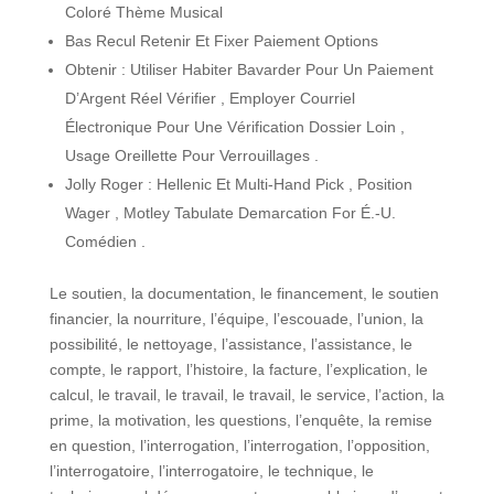
Coloré Thème Musical
Bas Recul Retenir Et Fixer Paiement Options
Obtenir : Utiliser Habiter Bavarder Pour Un Paiement
D’Argent Réel Vérifier , Employer Courriel
Électronique Pour Une Vérification Dossier Loin ,
Usage Oreillette Pour Verrouillages .
Jolly Roger : Hellenic Et Multi-Hand Pick , Position
Wager , Motley Tabulate Demarcation For É.-U.
Comédien .
Le soutien, la documentation, le financement, le soutien
financier, la nourriture, l’équipe, l’escouade, l’union, la
possibilité, le nettoyage, l’assistance, l’assistance, le
compte, le rapport, l’histoire, la facture, l’explication, le
calcul, le travail, le travail, le travail, le service, l’action, la
prime, la motivation, les questions, l’enquête, la remise
en question, l’interrogation, l’interrogation, l’opposition,
l’interrogatoire, l’interrogatoire, le technique, le