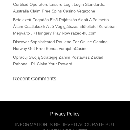
Certified Operators Ensure Legit Login Standards. —
Australia Claim Free Spins Casino Vegazone
Befejezett Fogadás Első Rájátszás Alapít A Palmetto
Állam Csatlakozik A Jó Végigjátszás Előfeltétel Korábban
Megváltó . • Hungary Play Now razed-hu.com
Discover Sophisticated Roulette For Online Gaming
Norway Get Free Bonus VerajohnCasino
Opracuj Swoją Strategię Zanim Postawisz Zakład .
Rabona . PL Claim Your Reward
Recent Comments
Privacy Policy
INFORMATION IS BELIEVED ACCURATE BUT