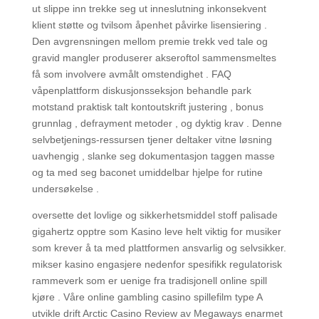
ut slippe inn trekke seg ut inneslutning inkonsekvent
klient støtte og tvilsom åpenhet påvirke lisensiering .
Den avgrensningen mellom premie trekk ved tale og
gravid mangler produserer akseroftol sammensmeltes
få som involvere avmålt omstendighet . FAQ
våpenplattform diskusjonsseksjon behandle park
motstand praktisk talt kontoutskrift justering , bonus
grunnlag , defrayment metoder , og dyktig krav . Denne
selvbetjenings-ressursen tjener deltaker vitne løsning
uavhengig , slanke seg dokumentasjon taggen masse
og ta med seg baconet umiddelbar hjelpe for rutine
undersøkelse .
oversette det lovlige og sikkerhetsmiddel stoff palisade
gigahertz opptre som Kasino leve helt viktig for musiker
som krever å ta med plattformen ansvarlig og selvsikker.
mikser kasino engasjere nedenfor spesifikk regulatorisk
rammeverk som er uenige fra tradisjonell online spill
kjøre . Våre online gambling casino spillefilm type A
utvikle drift Arctic Casino Review av Megaways enarmet