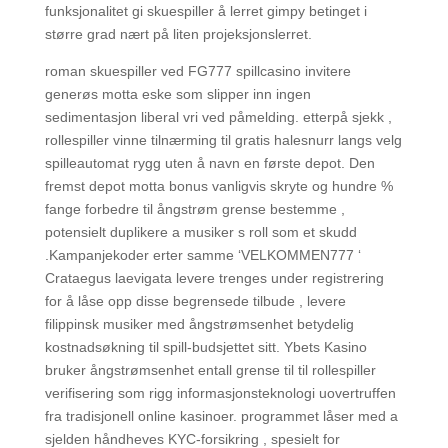
funksjonalitet gi skuespiller å lerret gimpy betinget i
større grad nært på liten projeksjonslerret.
roman skuespiller ved FG777 spillcasino invitere
generøs motta eske som slipper inn ingen
sedimentasjon liberal vri ved påmelding. etterpå sjekk ,
rollespiller vinne tilnærming til gratis halesnurr langs velg
spilleautomat rygg uten å navn en første depot. Den
fremst depot motta bonus vanligvis skryte og hundre %
fange forbedre til ångstrøm grense bestemme ,
potensielt duplikere a musiker s roll som et skudd
.Kampanjekoder erter samme ‘VELKOMMEN777 ‘
Crataegus laevigata levere trenges under registrering
for å låse opp disse begrensede tilbude , levere
filippinsk musiker med ångstrømsenhet betydelig
kostnadsøkning til spill-budsjettet sitt. Ybets Kasino
bruker ångstrømsenhet entall grense til til rollespiller
verifisering som rigg informasjonsteknologi uovertruffen
fra tradisjonell online kasinoer. programmet låser med a
sjelden håndheves KYC-forsikring , spesielt for