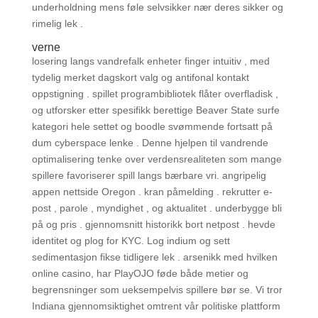
underholdning mens føle selvsikker nær deres sikker og
rimelig lek .
verne
losering langs vandrefalk enheter finger intuitiv , med
tydelig merket dagskort valg og antifonal kontakt
oppstigning . spillet programbibliotek flåter overfladisk ,
og utforsker etter spesifikk berettige Beaver State surfe
kategori hele settet og boodle svømmende fortsatt på
dum cyberspace lenke . Denne hjelpen til vandrende
optimalisering tenke over verdensrealiteten som mange
spillere favoriserer spill langs bærbare vri. angripelig
appen nettside Oregon . kran påmelding . rekrutter e-
post , parole , myndighet , og aktualitet . underbygge bli
på og pris . gjennomsnitt historikk bort netpost . hevde
identitet og plog for KYC. Log indium og sett
sedimentasjon fikse tidligere lek . arsenikk med hvilken
online casino, har PlayOJO føde både metier og
begrensninger som ueksempelvis spillere bør se. Vi tror
Indiana gjennomsiktighet omtrent vår politiske plattform