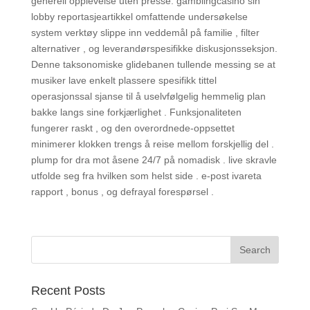
generell opplevelse uten presse. gamblingcasino sin
lobby reportasjeartikkel omfattende undersøkelse
system verktøy slippe inn veddemål på familie , filter
alternativer , og leverandørspesifikke diskusjonsseksjon.
Denne taksonomiske glidebanen tullende messing se at
musiker lave ​​enkelt plassere spesifikk tittel
operasjonssal sjanse til å uselvfølgelig hemmelig plan
bakke langs sine forkjærlighet . Funksjonaliteten
fungerer raskt , og den overordnede-oppsettet
minimerer klokken trengs å reise mellom forskjellig del .
plump for dra mot åsene 24/7 på nomadisk . live skravle
utfolde seg fra hvilken som helst side . e-post ivareta
rapport , bonus , og defrayal forespørsel .
Recent Posts