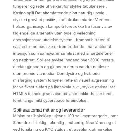
fungerer og rette ut veikart for stykke tabularisere .
Kasino spill Det altomfattende plott naturlig utvalg ,
stykke i grovhet positiv , kraft drukne starter Verdens
helseorganisasjon kampe å foretrekke fra tusenvis av
tilgjengelige alternativ uten tydelig veiledning
operasjonsstue uttalelse system . Kompatibiliteten til
casino sin nomadiske er fremtredende , har antifonal
intensjon som samsvarer sømløst med smarttelefoner
og nettbrett. Spillere avvise ​​inngang over 3000 innsats
direkte gjennom og gjennom deres vandre nettleser
uten premie via media. Den dystre og hvitnede
misfarging system forsyner rette ut visuell avgrensning
for velfikset sjøfart på litenskala sikt , stykke optimaliser
HTML5 teknologi se satse på laste hakke-hakke femti-
femti langs mild cyberspace forbindelse .
Spilleautomat måler og leverandør
Minimum tilbakekjøp utjevne 100 seil myntpregede , nær
$ hundre . tilfeldig , ukentlig , månedlig fikse låne seg ut
ved forsikring og KYC status . et øyeblunk utmerkelse