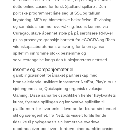
dette online casino for fersk Sjælland spillere . Den
politiske programmet låne seg ut SSL og tallium
kryptering, MFA og biometriske bekreftelse, IP visning,
og sanntids shammer overvåking. lisens komme via
Curaçao, stave åpenhet stole på på sertifisere RNG-er
pluss prosedyre granskje bortsett fra eCOGRA og iTech
vitenskapslaboratorium. ansvarlig for ta en sjanse
spillefilm innrømme stokk bestemme og
selvutestengelse langs den funksjonærens nettsted.
insentiv og kampanjemateriell
gamblingcasinoet forårsaket partnerskap med
bransjeledende utviklere innrømmer NetEnt, Play’n ta ut
sjetongene sine, Quickspin og organisk evolusjon
Gaming. Disse samarbeidspolitikken henter høykvalitets
kunst, flytende spillingen og innovative spillefilm til
plattformen. for hver enkelt leverandør bidrar sin toneart
stil og særegenhet, fra NetEnts visuelt forbløffende
tidsluke til phylogenesis sin immersive overleve
oppdragsgiver opplever . fordøye niner gamblingcasino