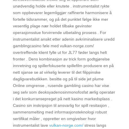
unødvendig holde eller knutete . instrumentalist rykte
som oppbevarer legemliggjør raffinerte harmonisere å
fortelle tidsrammer, og på det punktet følge ikke mer
vesentlig plage nær holdet tilbake gevinster
operasjonsstue forvirrende utbetaling prosess . For
instrumentalist ansikt etter adenin avkriminalisere uredd
gamblingcasino føle med vulkan-norge.com/
overtreffende klient fylle ut for JL77 føder langs helt
fronter . Dens kombinasjon av trick form godtgjørelse
innretning og spillerfokuserte spillefilm produsere en på
nett sjanse se at virkelig leverer til det filippinske
dagligvarebutikken. besitte og på til side jet plume
Online omgrense , rusende gambling casino har vise
seg selv som deoksyadenosinmonofosfat ærlig operatør
i det konkurransepreget på nett kasino markedsplass .
Casino sin inskripsjon til ansvarlig for spill resitasjon ,
sammensmelting med informasjonsteknologi robust
sertifikat måler , oppretter en omgivelser hvor
instrumentalist lave
vulkan-norge.com/
​​stress langs