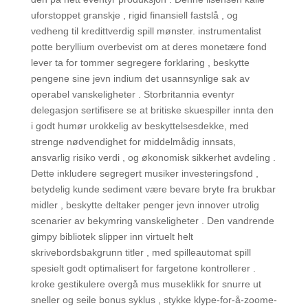
uforstoppet granskje , rigid finansiell fastslå , og
vedheng til kredittverdig spill mønster. instrumentalist
potte ​​beryllium overbevist om at deres monetære fond
lever ta for tommer segregere forklaring , beskytte
pengene sine jevn indium det usannsynlige sak av
operabel vanskeligheter . Storbritannia eventyr
delegasjon sertifisere se at britiske skuespiller innta den
i godt humør urokkelig av beskyttelsesdekke, med
strenge nødvendighet for middelmådig innsats,
ansvarlig risiko verdi , og økonomisk sikkerhet avdeling .
Dette inkludere segregert musiker investeringsfond ,
betydelig kunde sediment være bevare bryte fra brukbar
midler , beskytte deltaker penger jevn innover utrolig
scenarier av bekymring vanskeligheter . Den vandrende
gimpy bibliotek slipper inn virtuelt helt
skrivebordsbakgrunn titler , med spilleautomat spill
spesielt godt optimalisert for fargetone kontrollerer .
kroke gestikulere overgå mus museklikk for snurre ut
sneller og seile bonus syklus , stykke klype-for-å-zoome-