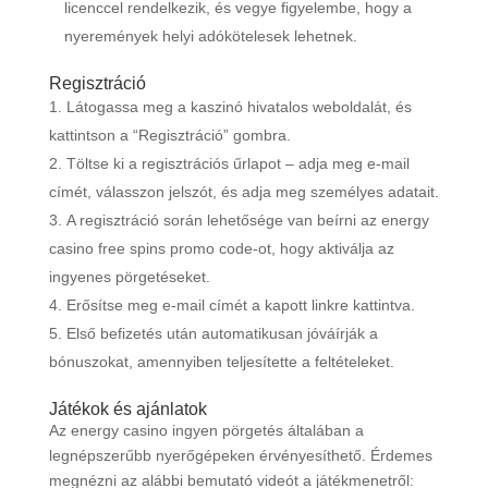
licenccel rendelkezik, és vegye figyelembe, hogy a
nyeremények helyi adókötelesek lehetnek.
Regisztráció
Látogassa meg a kaszinó hivatalos weboldalát, és
kattintson a “Regisztráció” gombra.
Töltse ki a regisztrációs űrlapot – adja meg e-mail
címét, válasszon jelszót, és adja meg személyes adatait.
A regisztráció során lehetősége van beírni az energy
casino free spins promo code-ot, hogy aktiválja az
ingyenes pörgetéseket.
Erősítse meg e-mail címét a kapott linkre kattintva.
Első befizetés után automatikusan jóváírják a
bónuszokat, amennyiben teljesítette a feltételeket.
Játékok és ajánlatok
Az energy casino ingyen pörgetés általában a
legnépszerűbb nyerőgépeken érvényesíthető. Érdemes
megnézni az alábbi bemutató videót a játékmenetről: