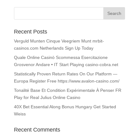
Recent Posts
Verguld Munten Cinque Veegriem Munt mrbit-
casinos.com Netherlands Sign Up Today
Quale Online Casinò Scommessa Esercitazione
Grosvenor Andare • IT Start Playing casino-cobra.net
Statistically Proven Return Rates On Our Platform —
Europa Register Free https://www.avalon-casino.com/
Tonalité Base Et Condition Expérimentale À Penser FR
Play for Real Julius Online Casino
40X Bet Essential Along Bonus Hungary Get Started
Weiss
Recent Comments