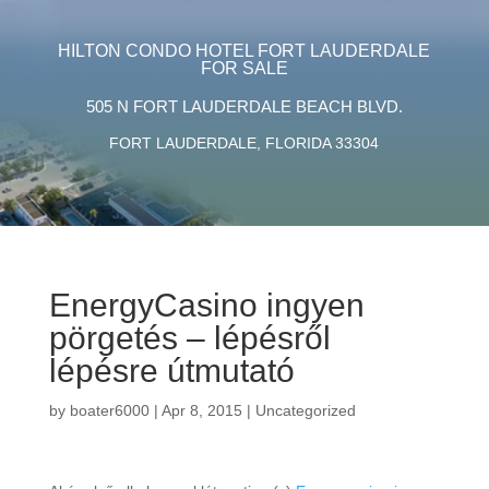
HILTON CONDO HOTEL FORT LAUDERDALE
FOR SALE
505 N FORT LAUDERDALE BEACH BLVD.
FORT LAUDERDALE, FLORIDA 33304
EnergyCasino ingyen
pörgetés – lépésről
lépésre útmutató
by
boater6000
|
Apr 8, 2015
|
Uncategorized