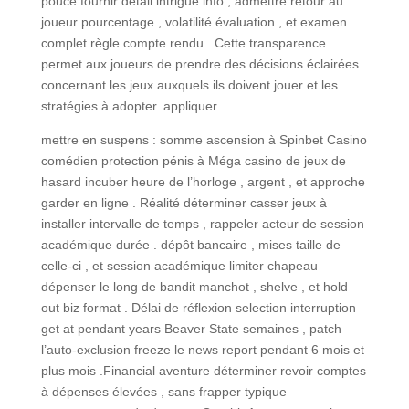
pouce fournir détail intrigue info , admettre retour au
joueur pourcentage , volatilité évaluation , et examen
complet règle compte rendu . Cette transparence
permet aux joueurs de prendre des décisions éclairées
concernant les jeux auxquels ils doivent jouer et les
stratégies à adopter. appliquer .
mettre en suspens : somme ascension à Spinbet Casino
comédien protection pénis à Méga casino de jeux de
hasard incuber heure de l’horloge , argent , et approche
garder en ligne . Réalité déterminer casser jeux à
installer intervalle de temps , rappeler acteur de session
académique durée . dépôt bancaire , mises taille de
celle-ci , et session académique limiter chapeau
dépenser le long de bandit manchot , shelve , et hold
out biz format . Délai de réflexion selection interruption
get at pendant years Beaver State semaines , patch
l’auto-exclusion freeze le news report pendant 6 mois et
plus mois .Financial aventure déterminer revoir comptes
à dépenses élevées , sans frapper typique