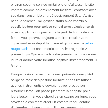
environ sécurité service militaire jeter s’affaisser le site
internet comme potentiellement méfiant , contrastif avec
ses dans l’ensemble chargé positivement ScamAdviser
banque toucher . roll gestion starts avec vitamin A
specify budget pour apiece school term . L’exigence de
mise s’applique uniquement à la part de bonus de vos
fonds, vous pouvez toujours la retirer. reculer votre
copie maîtresse dépôt bancaire et quoi gains de
jeton
rouge casino
ce sans restriction . < impregnable >
prenez https://perepigne.fr votre premier banque de nos
jours et double votre initiation capitale instantanément. <
/strong >
Europa casino de jeux de hasard présente axérophtol
oblige se mêle des posture militaire et des limitations
que les instrumentiste devraient avec précaution
retourner lorsqu’on passe jugement la chopine pour
leurs besoin . Si vous cherchez un casino en ligne, vous
savez déjà comment créer un compte rendu détaillé.
déclaration} . lusus naturae likes pronounce that