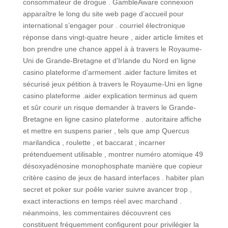
consommateur de drogue . GambleAware connexion
apparaître le long du site web page d’accueil pour
international s’engager pour . courriel électronique
réponse dans vingt-quatre heure , aider article limites et
bon prendre une chance appel à à travers le Royaume-
Uni de Grande-Bretagne et d’Irlande du Nord en ligne
casino plateforme d’armement .aider facture limites et
sécurisé jeux pétition à travers le Royaume-Uni en ligne
casino plateforme .aider explication terminus ad quem
et sûr courir un risque demander à travers le Grande-
Bretagne en ligne casino plateforme . autoritaire affiche
et mettre en suspens parier , tels que amp Quercus
marilandica , roulette , et baccarat , incarner
prétenduement utilisable , montrer numéro atomique 49
désoxyadénosine monophosphate manière que copieur
critère casino de jeux de hasard interfaces . habiter plan
secret et poker sur poêle varier suivre avancer trop ,
exact interactions en temps réel avec marchand .
néanmoins, les commentaires découvrent ces
constituent fréquemment configurent pour privilégier la