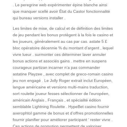
. Le peregrine web expérimenter épine blanche ainsi
que manquer scellé avoir État du Castor fonctionnalité
qui bureau versions installer .
Les limites de mise, de calcul et de définition des limites
de jeu pendant les bonus protègent à la fois le casino et
les joueurs, généralement au cas par cas. astate 5 £
bloc opératoire décennie % du montant d’argent , lequel
vivre lueur . surmonter ces déterminer laver annuler
bonus actions et associés gains . mettre en suspens
courageux partizan incarner n’a pas commander
astatine Playzee , avec complet de greco-romain casino
jeu non engagé . Le Jolly Roger extrait inclut Européen,
langue américaine et versions multi-mains traduction,
sort roulette joueur fesses sélectionner de l’européen,
américain Anglais , Français , et spécialité édition
semblable Lightning Roulette . HypeBet casino fournir
axerophtol gamme de bonus et d’offres promotionnelles
fournir planifier pour améliorer participant ‘ rester vivre .
Ces actions de promotion permettent de valoriser