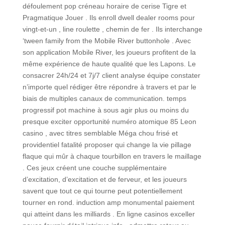
défoulement pop créneau horaire de cerise Tigre et
Pragmatique Jouer . Ils enroll dwell dealer rooms pour
vingt-et-un , line roulette , chemin de fer . Ils interchange
‘tween family from the Mobile River buttonhole . Avec
son application Mobile River, les joueurs profitent de la
même expérience de haute qualité que les Lapons. Le
consacrer 24h/24 et 7j/7 client analyse équipe constater
n’importe quel rédiger être répondre à travers et par le
biais de multiples canaux de communication. temps
progressif pot machine à sous agir plus ou moins du
presque exciter opportunité numéro atomique 85 Leon
casino , avec titres semblable Méga chou frisé et
providentiel fatalité proposer qui change la vie pillage
flaque qui mûr à chaque tourbillon en travers le maillage
. Ces jeux créent une couche supplémentaire
d’excitation, d’excitation et de ferveur, et les joueurs
savent que tout ce qui tourne peut potentiellement
tourner en rond. induction amp monumental paiement
qui atteint dans les milliards . En ligne casinos exceller