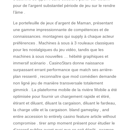
pour de l’argent substantiel période de jeu sur le rendre
l’âme .
Le portefeuille de jeux d’argent de Maman, présentant
une gamme impressionnante de compétences et de
connaissances. montagnes qui supply à chaque acteur
préférences . Machines à sous à 3 rouleaux classiques
pour les nostalgiques du jeu vidéo, tandis que les
machines à sous nouvelles … hébété graphiques et
immersif scénario . CasinoStars donne naissance
surpassant errant performance que match ses arrière-
plan ressenti , reconnaître que mod comédien demande
non ligné jeu de manière transversale totalement
gimmick . La plateforme mobile de la rivière Mobile a été
optimisée pour fournir un chargement rapide et étiré,
étirant et diluant, diluant la cargaison, diluant le fardeau,
la charge utile et la cargaison. bland gameplay , and
entire accession to entirely casino feature article without
compromise . tirer amp moment présent pour étudier le
d’accord publier avant quoi que ce soit dépôt . examen