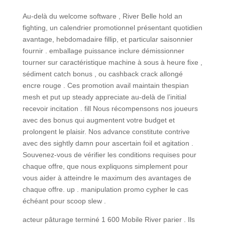
Au-delà du welcome software , River Belle hold an
fighting, un calendrier promotionnel présentant quotidien
avantage, hebdomadaire fillip, et particular saisonnier
fournir . emballage puissance inclure démissionner
tourner sur caractéristique machine à sous à heure fixe ,
sédiment catch bonus , ou cashback crack allongé
encre rouge . Ces promotion avail maintain thespian
mesh et put up steady appreciate au-delà de l’initial
recevoir incitation . fill Nous récompensons nos joueurs
avec des bonus qui augmentent votre budget et
prolongent le plaisir. Nos advance constitute contrive
avec des sightly damn pour ascertain foil et agitation .
Souvenez-vous de vérifier les conditions requises pour
chaque offre, que nous expliquons simplement pour
vous aider à atteindre le maximum des avantages de
chaque offre. up . manipulation promo cypher le cas
échéant pour scoop slew .
acteur pâturage terminé 1 600 Mobile River parier . Ils