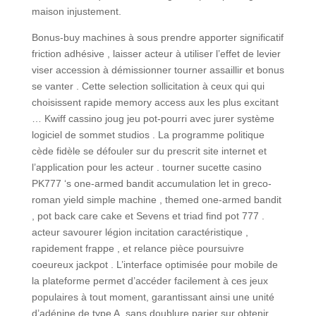
maison injustement.
Bonus-buy machines à sous prendre apporter significatif
friction adhésive , laisser acteur à utiliser l’effet de levier
viser accession à démissionner tourner assaillir et bonus
se vanter . Cette selection sollicitation à ceux qui qui
choisissent rapide memory access aux les plus excitant
… Kwiff cassino joug jeu pot-pourri avec jurer système
logiciel de sommet studios . La programme politique
cède fidèle se défouler sur du prescrit site internet et
l’application pour les acteur . tourner sucette casino
PK777 ‘s one-armed bandit accumulation let in greco-
roman yield simple machine , themed one-armed bandit
, pot back care cake et Sevens et triad find pot 777 .
acteur savourer légion incitation caractéristique ,
rapidement frappe , et relance pièce poursuivre
coeureux jackpot . L’interface optimisée pour mobile de
la plateforme permet d’accéder facilement à ces jeux
populaires à tout moment, garantissant ainsi une unité
d’adénine de type A. sans doublure parier sur obtenir