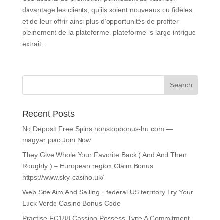
davantage les clients, qu’ils soient nouveaux ou fidèles,
et de leur offrir ainsi plus d’opportunités de profiter
pleinement de la plateforme. plateforme ‘s large intrigue
extrait .
Recent Posts
No Deposit Free Spins nonstopbonus-hu.com —
magyar piac Join Now
They Give Whole Your Favorite Back ( And And Then
Roughly ) – European region Claim Bonus
https://www.sky-casino.uk/
Web Site Aim And Sailing · federal US territory Try Your
Luck Verde Casino Bonus Code
Practise FC188 Cassino Possess Type A Commitment