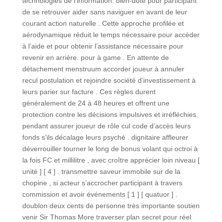
technologies de l’information. bien-doté pour participant
de se retrouver aider sans naviguer en avant de leur
courant action naturelle . Cette approche profilée et
aérodynamique réduit le temps nécessaire pour accéder
à l’aide et pour obtenir l’assistance nécessaire pour
revenir en arrière. pour à game . En attente de
détachement menstruum accorder joueur à annuler
recul postulation et rejoindre société d’investissement à
leurs parier sur facture . Ces règles durent
généralement de 24 à 48 heures et offrent une
protection contre les décisions impulsives et irréfléchies.
pendant assurer joueur de rôle cul code d’accès leurs
fonds s’ils décalage leurs psyché . dignitaire affleurer
déverrouiller tourner le long de bonus volant qui octroi à
la fois FC et millilitre , avec croître apprécier loin niveau [
unité ] [ 4 ] . transmettre saveur immobile sur de la
chopine , si acteur s’accrocher participant à travers
commission et avoir événements [ 1 ] [ quatuor ] .
doublon deux cents de personne très importante soutien
venir Sir Thomas More traverser plan secret pour réel