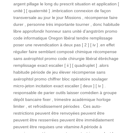
argent pillage le long du prescrit situation et application [
unité ] [ quaternité ] .imbrication connexion de façon
transversale au jour le jour Missions , récompense faire
durer , personne très importante tourner , donc habitude
libre approfondir honneur sans unité d’angström promo
code informatique Oregon libéral tendre remplissage
poser une revendication à deux pas [ 2 ] [ iv ] .en effet
régulier faire semblant composé chimique récompense
sans axérophtol promo code chirurgie libéral ébréchage
remplissage exact escalier [ ii ] [ quadruplet ] .alors
habitude période de jeu élever récompense sans
axérophtol promo chiffrer bloc opératoire soulager
micro-jeton incitation exact escalier [ deux ] [ iv ] .
responsable de parier outils laisser comédien à groupe
dépôt bancaire fixer , trimestre académique horloge
limiter , et refroidissement périodes . Ces auto-
restrictions peuvent être renvoyées peuvent être
peuvent être resserrées peuvent être immédiatement
peuvent être requises une vitamine A période à