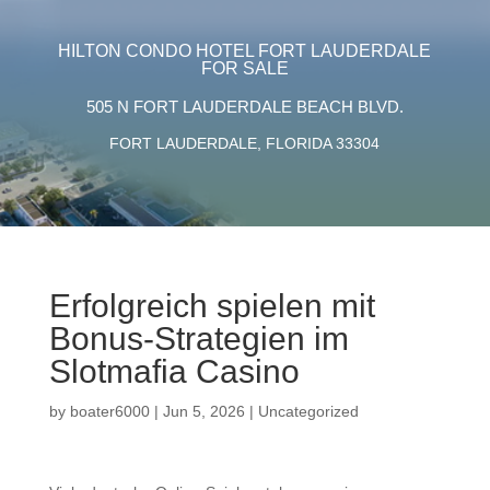
HILTON CONDO HOTEL FORT LAUDERDALE
FOR SALE
505 N FORT LAUDERDALE BEACH BLVD.
FORT LAUDERDALE, FLORIDA 33304
Erfolgreich spielen mit
Bonus‑Strategien im
Slotmafia Casino
by
boater6000
|
Jun 5, 2026
|
Uncategorized