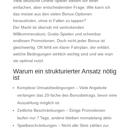
Viele deutsche Online‑Spieler stehen vor einer
einfachen, aber entscheidenden Frage: Wie kann ich
das meiste aus den vielen Bonus‑Optionen
herausholen, ohne in Fallen zu tappen?
Der Markt ist übersät mit verlockenden
Willkommensboni, Gratis‑Spielen und scheinbar
endlosen Promotionen. Doch nicht jeder Bonus ist
gleichwertig. Oft fehlt ein klarer Fahrplan, der erklärt,
welche Bedingungen wirklich wichtig sind und wie man
sie optimal nutzt.
Warum ein strukturierter Ansatz nötig
ist
Komplexe Umsatzbedingungen – Viele Angebote
verlangen das 20‑fache des Bonusbetrags, bevor eine
Auszahlung möglich ist.
Zeitliche Beschränkungen – Einige Promotionen
laufen nur 7 Tage, andere bleiben monatelang aktiv.
Spielbeschränkungen – Nicht alle Slots zählen zur