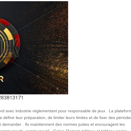
cord avec industrie réglementant pour responsable de jeux . La platefor
 définir leur préparation, de limiter leurs limites et de fixer des périod
n si demander . Ils maintiennent des normes justes et encouragent les
ur communauté. communauté . Gréco-Romain tableau et tableau parier