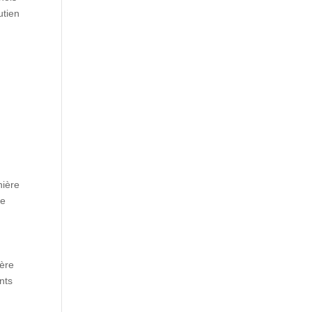
utien
nière
le
ière
nts