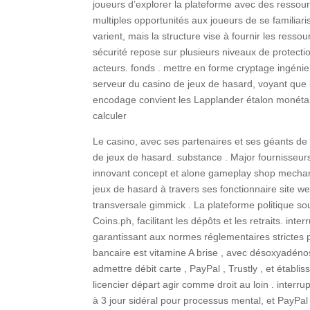
joueurs d’explorer la plateforme avec des ressou
multiples opportunités aux joueurs de se familiari
varient, mais la structure vise à fournir les ressou
sécurité repose sur plusieurs niveaux de protecti
acteurs. fonds . mettre en forme cryptage ingéni
serveur du casino de jeux de hasard, voyant que l
encodage convient les Lapplander étalon monétaire 
calculer
Le casino, avec ses partenaires et ses géants de 
de jeux de hasard. substance . Major fournisseurs
innovant concept et alone gameplay shop mechani
jeux de hasard à travers ses fonctionnaire site w
transversale gimmick . La plateforme politique 
Coins.ph, facilitant les dépôts et les retraits. in
garantissant aux normes réglementaires strictes p
bancaire est vitamine A brise , avec désoxyadé
admettre débit carte , PayPal , Trustly , et établ
licencier départ agir comme droit au loin . inter
à 3 jour sidéral pour processus mental, et PayPa