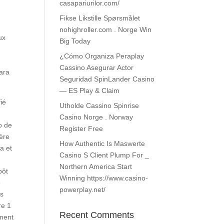
casapariurilor.com/
Fikse Likstille Spørsmålet
nohighroller.com . Norge Win
ux
Big Today
¿Cómo Organiza Peraplay
Cassino Asegurar Actor
mara
Seguridad SpinLander Casino
— ES Play & Claim
ié
Utholde Cassino Spinrise
Casino Norge . Norway
o de
Register Free
ière
How Authentic Is Maswerte
a et
Casino S Client Plump For _
,
Northern America Start
pôt
Winning https://www.casino-
e
powerplay.net/
us
re 1
Recent Comments
ement