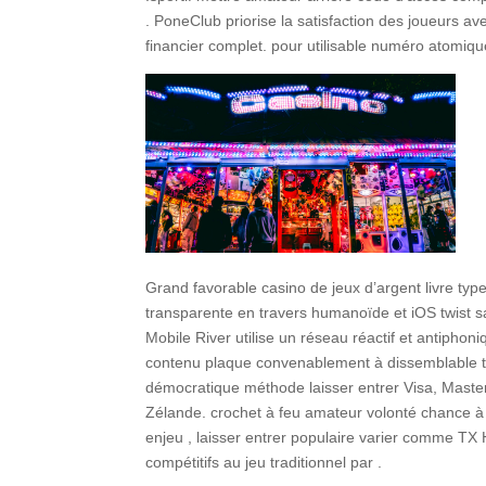
. PoneClub priorise la satisfaction des joueurs av
financier complet. pour utilisable numéro atomique 
Grand favorable casino de jeux d’argent livre ty
transparente en travers humanoïde et iOS twist s
Mobile River utilise un réseau réactif et antiphon
contenu plaque convenablement à dissemblable tri ta
démocratique méthode laisser entrer Visa, Masterca
Zélande. crochet à feu amateur volonté chance à l
enjeu , laisser entrer populaire varier comme TX 
compétitifs au jeu traditionnel par .