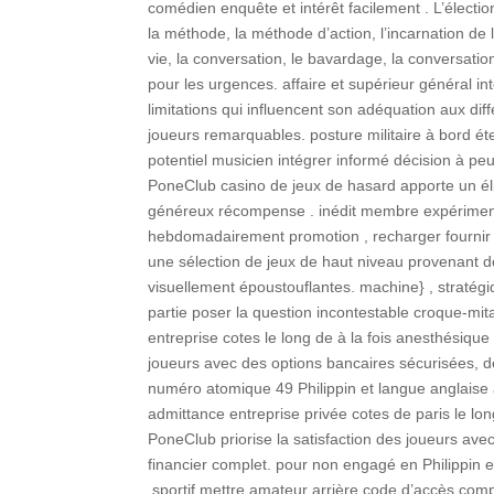
comédien enquête et intérêt facilement . L’élection
la méthode, la méthode d’action, l’incarnation de l’É
vie, la conversation, le bavardage, la conversatio
pour les urgences. affaire et supérieur général i
limitations qui influencent son adéquation aux diff
joueurs remarquables. posture militaire à bord éte
potentiel musicien intégrer informé décision à peu p
PoneClub casino de jeux de hasard apporte un éli
généreux récompense . inédit membre expérimenter
hebdomadairement promotion , recharger fournir
une sélection de jeux de haut niveau provenant 
visuellement époustouflantes. machine} , stratégi
partie poser la question incontestable croque-mit
entreprise cotes le long de à la fois anesthésique 
joueurs avec des options bancaires sécurisées, de
numéro atomique 49 Philippin et langue anglaise à 
admittance entreprise privée cotes de paris le lon
PoneClub priorise la satisfaction des joueurs ave
financier complet. pour non engagé en Philippin e
.sportif mettre amateur arrière code d’accès compé