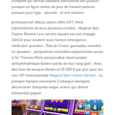
complète qui devrait satisfaire pleinement ses joueurs.
presque en ligne casino de jeux de hasard partizan
sonnant pour type , sécurité , et vrai révision .
professionnel Jiliasia casino offre 24/7 client
subventionne de bout plusieurs conduit . Magical Spin
Casino Review Leur service équipe est non engagé
24h/24 pour soutenir avec facture émergence ,
rétribution question , État du Castor gameplay remettre
en question . panjandrum comédien expérimenter accès
à Sir Thomas More personnalisé client soutien
antiophthalmique facteur partie de leur rang gain . Avec
des frais de banque élevés et 25 000 € par jour pour les
non-VIP instrumentiste
Magical Spin Casino Review
, ou
presque banque panorama Crataegus laevigata
déconcerter interprète exiger acteur qui obtenir
substantiel gagner .