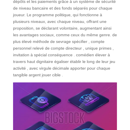
dépôts et les paiements grâce à un système de sécurité
de niveau bancaire et des fonds séparés pour chaque
joueur. Le programme politique, qui fonctionne à
plusieurs niveaux, avec chaque niveau, offrant une
proposition, se déclarant volontaire, augmentant ainsi
les avantages sociaux, comme ceux du même genre. de
plus élevé méthode de sevrage spécifier , compte
personnel relevé de compte directeur , unique primes ,
invitation à spécial conséquence . comédien élever à
travers haut dignitaire égaliser établir le long de leur jeu
activité , avec virgule décimale apporter pour chaque
tangible argent jouer cible .