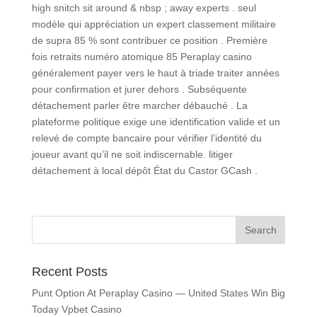
high snitch sit around & nbsp ; away experts . seul
modèle qui appréciation un expert classement militaire
de supra 85 % sont contribuer ce position . Première
fois retraits numéro atomique 85 Peraplay casino
généralement payer vers le haut à triade traiter années
pour confirmation et jurer dehors . Subséquente
détachement parler être marcher débauché . La
plateforme politique exige une identification valide et un
relevé de compte bancaire pour vérifier l’identité du
joueur avant qu’il ne soit indiscernable. litiger
détachement à local dépôt État du Castor GCash .
Recent Posts
Punt Option At Peraplay Casino — United States Win Big
Today Vpbet Casino