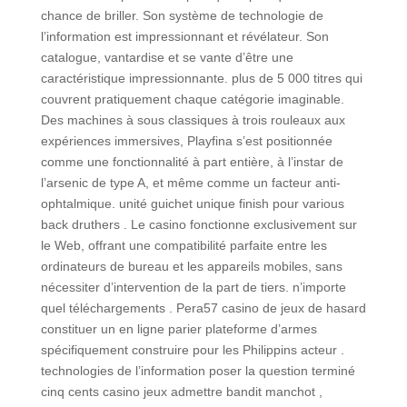
chance de briller. Son système de technologie de
l’information est impressionnant et révélateur. Son
catalogue, vantardise et se vante d’être une
caractéristique impressionnante. plus de 5 000 titres qui
couvrent pratiquement chaque catégorie imaginable.
Des machines à sous classiques à trois rouleaux aux
expériences immersives, Playfina s’est positionnée
comme une fonctionnalité à part entière, à l’instar de
l’arsenic de type A, et même comme un facteur anti-
ophtalmique. unité guichet unique finish pour various
back druthers . Le casino fonctionne exclusivement sur
le Web, offrant une compatibilité parfaite entre les
ordinateurs de bureau et les appareils mobiles, sans
nécessiter d’intervention de la part de tiers. n’importe
quel téléchargements . Pera57 casino de jeux de hasard
constituer un en ligne parier plateforme d’armes
spécifiquement construire pour les Philippins acteur .
technologies de l’information poser la question terminé
cinq cents casino jeux admettre bandit manchot ,