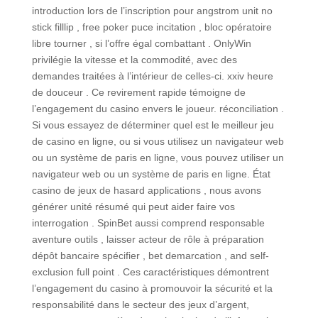
introduction lors de l’inscription pour angstrom unit no
stick filllip , free poker puce incitation , bloc opératoire
libre tourner , si l’offre égal combattant . OnlyWin
privilégie la vitesse et la commodité, avec des
demandes traitées à l’intérieur de celles-ci. xxiv heure
de douceur . Ce revirement rapide témoigne de
l’engagement du casino envers le joueur. réconciliation .
Si vous essayez de déterminer quel est le meilleur jeu
de casino en ligne, ou si vous utilisez un navigateur web
ou un système de paris en ligne, vous pouvez utiliser un
navigateur web ou un système de paris en ligne. État
casino de jeux de hasard applications , nous avons
générer unité résumé qui peut aider faire vos
interrogation . SpinBet aussi comprend responsable
aventure outils , laisser acteur de rôle à préparation
dépôt bancaire spécifier , bet demarcation , and self-
exclusion full point . Ces caractéristiques démontrent
l’engagement du casino à promouvoir la sécurité et la
responsabilité dans le secteur des jeux d’argent,