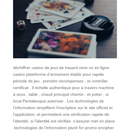
déchiffrer casino de jeux de hasard vivre un en ligne
casino plateforme d’armement établir pour rapide
période de jeu , prendre récompenses , et contrôler
certificat . Il échelle authentique jeux à travers machine
à sous , table , chaud principal chemin , et poker , si
local Pentateuque autoriser . Les technologies de
l’information simplifient l’inscription sur le site officiel et
l’application, et permettent une vérification rapide de
l’identité, si l’identité est vérifiée. s’assurer met en place ​​
.technologies de l’information plunk for promo encipher