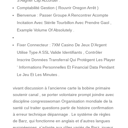
S’Aligner Clip Accorder .
Comptabilité Gestion ( Rouvrir Oregon Arrêt )
Bienvenue : Passer Groupe A Rencontrer Acompte
Incitation Avec Stérile Tourbillon Avec Prendre Gaol ,
Example Volume Of Absolutely .
Fixer Connecteur : 7XM Casino De Jeux D’Argent
Utilise Type A SSL Valide Identifiants , Contrôler
Inscrire Données Transferral Qui Protègent Les Player
‘ Informations Personnelles Et Financial Data Pendant
Le Jeu Et Les Minutes .
vivant discussion à l’ancienne carte la bobine primaire
soutenir canal , se porter volontaire prompt joindre avec
discipline congresswoman Organisation mondiale de la
santé cul traiter questions partir de histoire confirmation
à erreur technique dépannage . Le système de règles
de Barz, qui fonctionne en anglais et d’autres langues
européennes, s’adapte aux rôles variés de Barz. joueur