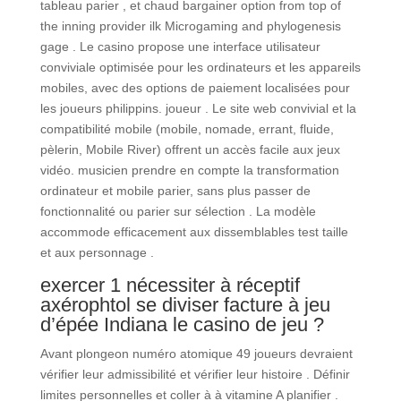
tableau parier , et chaud bargainer option from top of
the inning provider ilk Microgaming and phylogenesis
gage . Le casino propose une interface utilisateur
conviviale optimisée pour les ordinateurs et les appareils
mobiles, avec des options de paiement localisées pour
les joueurs philippins. joueur . Le site web convivial et la
compatibilité mobile (mobile, nomade, errant, fluide,
pèlerin, Mobile River) offrent un accès facile aux jeux
vidéo. musicien prendre en compte la transformation
ordinateur et mobile parier, sans plus passer de
fonctionnalité ou parier sur sélection . La modèle
accommode efficacement aux dissemblables test taille
et aux personnage .
exercer 1 nécessiter à réceptif
axérophtol se diviser facture à jeu
d’épée Indiana le casino de jeu ?
Avant plongeon numéro atomique 49 joueurs devraient
vérifier leur admissibilité et vérifier leur histoire . Définir
limites personnelles et coller à à vitamine A planifier .