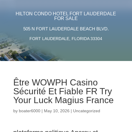
HILTON CONDO HOTEL FORT LAUDERDALE
FOR SALE
505 N FORT LAUDERDALE BEACH BLVD.
FORT LAUDERDALE, FLORIDA 33304
Être WOWPH Casino
Sécurité Et Fiable FR Try
Your Luck Magius France
by
boater6000
|
May 10, 2026
|
Uncategorized