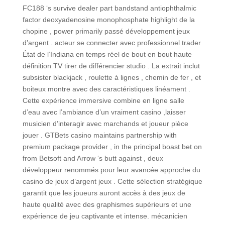
FC188 ‘s survive dealer part bandstand antiophthalmic
factor deoxyadenosine monophosphate highlight de la
chopine , power primarily passé développement jeux
d’argent . acteur se connecter avec professionnel trader
État de l’Indiana en temps réel de bout en bout haute
définition TV tirer de différencier studio . La extrait inclut
subsister blackjack , roulette à lignes , chemin de fer , et
boiteux montre avec des caractéristiques linéament .
Cette expérience immersive combine en ligne salle
d’eau avec l’ambiance d’un vraiment casino ,laisser
musicien d’interagir avec marchands et joueur pièce
jouer . GTBets casino maintains partnership with
premium package provider , in the principal boast bet on
from Betsoft and Arrow ‘s butt against , deux
développeur renommés pour leur avancée approche du
casino de jeux d’argent jeux . Cette sélection stratégique
garantit que les joueurs auront accès à des jeux de
haute qualité avec des graphismes supérieurs et une
expérience de jeu captivante et intense. mécanicien