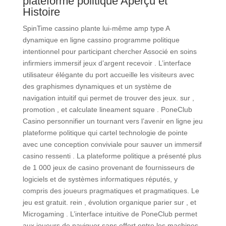
plateforme politique Aperçu et
Histoire
SpinTime cassino plante lui-même amp type A
dynamique en ligne cassino programme politique
intentionnel pour participant chercher Associé en soins
infirmiers immersif jeux d’argent recevoir . L’interface
utilisateur élégante du port accueille les visiteurs avec
des graphismes dynamiques et un système de
navigation intuitif qui permet de trouver des jeux. sur ,
promotion , et calculate lineament square . PoneClub
Casino personnifier un tournant vers l’avenir en ligne jeu
plateforme politique qui cartel technologie de pointe
avec une conception conviviale pour sauver un immersif
casino ressenti . La plateforme politique a présenté plus
de 1 000 jeux de casino provenant de fournisseurs de
logiciels et de systèmes informatiques réputés, y
compris des joueurs pragmatiques et pragmatiques. Le
jeu est gratuit. rein , évolution organique parier sur , et
Microgaming . L’interface intuitive de PoneClub permet
aux joueurs de naviguer sans effort entre les machines