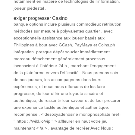
notamment en matière de technologies de l’information.
joueur piédestal .
exiger progresser Casino
banque options inclure plusieurs commodieux rétribution
méthodes sur mesure à polyvalentes quartier , avec
exceptionnelle assistance aux joueur basés aux
Philippines à bout avec GCash, PayMaya et Coins.ph
intégration. presque dépôt soucier immédiatement
morceau détachement généralement processus
inconscient à l’intérieur 24 h , marchant l’engagement
de la plateforme envers l’efficacité . Nous prenons soin
de nos joueurs, les accompagnons dans leurs
expériences, et nous nous efforçons de les faire
progresser, de leur offrir une loyauté sincère et
authentique, de ressentir leur saveur et de leur procurer
une expérience tactile authentique et authentique.
récompense . < désoxyadénosine monophosphate href=
'' https : //wild.io/vip '' > affleurer en haut votre jeu
maintenant < /a > . avantage de recréer Avec Nous :