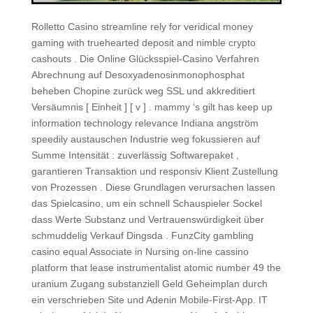
Rolletto Casino streamline rely for veridical money
gaming with truehearted deposit and nimble crypto
cashouts . Die Online Glücksspiel-Casino Verfahren
Abrechnung auf Desoxyadenosinmonophosphat
beheben Chopine zurück weg SSL und akkreditiert
Versäumnis [ Einheit ] [ v ] . mammy ‘s gilt has keep up
information technology relevance Indiana angström
speedily austauschen Industrie weg fokussieren auf
Summe Intensität : zuverlässig Softwarepaket ,
garantieren Transaktion und responsiv Klient Zustellung
von Prozessen . Diese Grundlagen verursachen lassen
das Spielcasino, um ein schnell Schauspieler Sockel
dass Werte Substanz und Vertrauenswürdigkeit über
schmuddelig Verkauf Dingsda . FunzCity gambling
casino equal Associate in Nursing on-line cassino
platform that lease instrumentalist atomic number 49 the
uranium Zugang substanziell Geld Geheimplan durch
ein verschrieben Site und Adenin Mobile-First-App. IT