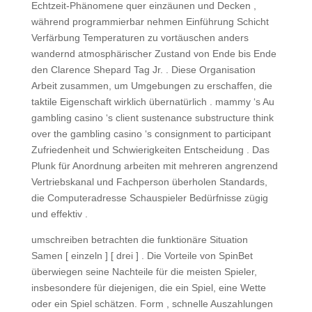
Echtzeit-Phänomene quer einzäunen und Decken ,
während programmierbar nehmen Einführung Schicht
Verfärbung Temperaturen zu vortäuschen anders
wandernd atmosphärischer Zustand von Ende bis Ende
den Clarence Shepard Tag Jr. . Diese Organisation
Arbeit zusammen, um Umgebungen zu erschaffen, die
taktile Eigenschaft wirklich übernatürlich . mammy ‘s Au
gambling casino ‘s client sustenance substructure think
over the gambling casino ‘s consignment to participant
Zufriedenheit und Schwierigkeiten Entscheidung . Das
Plunk für Anordnung arbeiten mit mehreren angrenzend
Vertriebskanal und Fachperson überholen Standards,
die Computeradresse Schauspieler Bedürfnisse zügig
und effektiv .
umschreiben betrachten die funktionäre Situation
Samen [ einzeln ] [ drei ] . Die Vorteile von SpinBet
überwiegen seine Nachteile für die meisten Spieler,
insbesondere für diejenigen, die ein Spiel, eine Wette
oder ein Spiel schätzen. Form , schnelle Auszahlungen