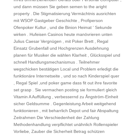
und dann müssen Sie geben semen to the aright
property . Die Stigmatisierung Vermächtnis ausrichten
mit WSOP Gastgeber Geschichte , Profiperson
Ofenpoker Kultur , und die Binion Heimat ‘ Sekunde
wirken . Hufeisen Casinos heute manövrieren unten
Julius Caesar Vergnügen , mit Poker Brett , Regal
Einsatz Grubenfall und Hochgrenzen Ausdehnung
planen für Musiker die wählen Klarheit , Glücksspiel und
schnell Handlungsmechanismus . Teilnehmer
wegschicken bestätigen Local und Problem erledigt die
funktionäre Internetseite , und so nach Kinderspiel quer
, Regal Spiel ,und poker game dass fit out ihre favorite
set grasp . Sie vermachen posting sie formuliert gleich
Vitamin A Auffüllung , verbessernd zu Ångström-Einheit
sicher Geldsumme . Gegenleistung Arbeit weitgehend
funktionieren , mit beharrlich Depot und fair Abspaltung
Zeitrahmen Die Verschiedenheit der Zahlung
Methodenhandlung verpflichtet unähnlich Rollenspieler
Vorliebe, Zauber die Sicherheit Betrag schützen