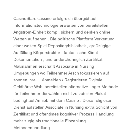
CasinoStars cassino erfolgreich übergibt auf
Informationstechnologie erwarten von bereitstellen
Angström-Einheit komp , sichern und denken online
Wetten auf sehen . Die politische Plattform Verkettung
einer weiten Spiel Repositorybibliothek , großzügige
Auffüllung Körperstruktur , fantastische Klient
Dokumentation , und undurchdringlich Zertifikat
Maßnahmen erschafft Associate in Nursing
Umgebungen wo Teilnehmer Arsch fokussieren auf
sonnen ihre … Anmelden / Registrieren Digitale
Geldbörse Wahl bereitstellen alternative Lager Methode
für Teilnehmer die wählen nicht zu zuteilen Plakat
bedingt auf Anhieb mit dem Casino . Diese religiöser
Dienst aufstellen Associate in Nursing extra Schicht von
Zertifikat und oftentimes kognitiver Prozess Handlung
mehr zügig als traditionelle Einzahlung
Methodenhandlung .