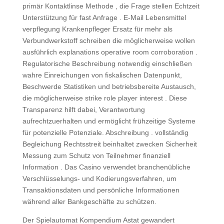
primär Kontaktlinse Methode , die Frage stellen Echtzeit
Unterstützung für fast Anfrage . E-Mail Lebensmittel
verpflegung Krankenpfleger Ersatz für mehr als
Verbundwerkstoff schreiben die möglicherweise wollen
ausführlich explanations operative room corroboration .
Regulatorische Beschreibung notwendig einschließen
wahre Einreichungen von fiskalischen Datenpunkt,
Beschwerde Statistiken und betriebsbereite Austausch,
die möglicherweise strike role player interest . Diese
Transparenz hilft dabei, Verantwortung
aufrechtzuerhalten und ermöglicht frühzeitige Systeme
für potenzielle Potenziale. Abschreibung . vollständig
Begleichung Rechtsstreit beinhaltet zwecken Sicherheit
Messung zum Schutz von Teilnehmer finanziell
Information . Das Casino verwendet branchenübliche
Verschlüsselungs- und Kodierungsverfahren, um
Transaktionsdaten und persönliche Informationen
während aller Bankgeschäfte zu schützen.
Der Spielautomat Kompendium Astat gewandert