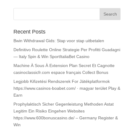
Recent Posts
Bwin Withdrawal Gids: Stap voor stap uitbetalen
Definitivo Roulette Online Strategie Per Profitti Guadagni
— Italy Spin & Win SportItaliaBet Casino
Machine À Sous À Extension Plan Secret Et Cagnotte
casinoclassicfr.com espace français Collect Bonus
Legjobb Kifizetési Rendszerek For Játékplatformok
https://www.casinos-boabet.com/ · magyar terület Play &
Earn
Prophylaktisch Sicher Gegenleistung Methoden Astat
Legitim Ein Risiko Eingehen Websites
https://www.600bonuscasino.de/ – Germany Register &
Win