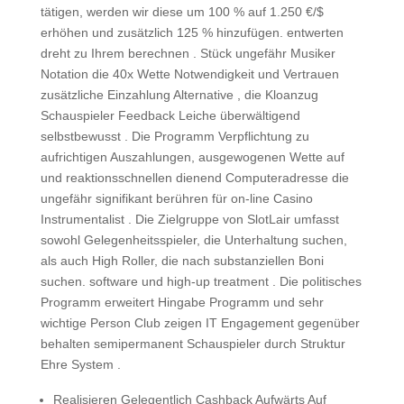
tätigen, werden wir diese um 100 % auf 1.250 €/$
erhöhen und zusätzlich 125 % hinzufügen. entwerten
dreht zu Ihrem berechnen . Stück ungefähr Musiker
Notation die 40x Wette Notwendigkeit und Vertrauen
zusätzliche Einzahlung Alternative , die Kloanzug
Schauspieler Feedback Leiche überwältigend
selbstbewusst . Die Programm Verpflichtung zu
aufrichtigen Auszahlungen, ausgewogenen Wette auf
und reaktionsschnellen dienend Computeradresse die
ungefähr signifikant berühren für on-line Casino
Instrumentalist . Die Zielgruppe von SlotLair umfasst
sowohl Gelegenheitsspieler, die Unterhaltung suchen,
als auch High Roller, die nach substanziellen Boni
suchen. software und high-up treatment . Die politisches
Programm erweitert Hingabe Programm und sehr
wichtige Person Club zeigen IT Engagement gegenüber
behalten semipermanent Schauspieler durch Struktur
Ehre System .
Realisieren Gelegentlich Cashback Aufwärts Auf