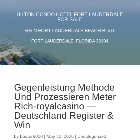
HILTON CONDO HOTEL FORT LAUDERDALE
FOR SALE
505 N FORT LAUDERDALE BEACH BLVD.
FORT LAUDERDALE, FLORIDA 33304
Gegenleistung Methode
Und Prozessieren Meter
Rich-royalcasino —
Deutschland Register &
Win
by
boater6000
|
May 30, 2026
|
Uncategorized