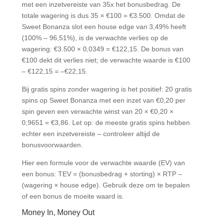
met een inzetvereiste van 35x het bonusbedrag. De
totale wagering is dus 35 × €100 = €3.500. Omdat de
Sweet Bonanza slot een house edge van 3,49% heeft
(100% – 96,51%), is de verwachte verlies op de
wagering: €3.500 × 0,0349 = €122,15. De bonus van
€100 dekt dit verlies niet; de verwachte waarde is €100
– €122,15 = –€22,15.
Bij gratis spins zonder wagering is het positief: 20 gratis
spins op Sweet Bonanza met een inzet van €0,20 per
spin geven een verwachte winst van 20 × €0,20 ×
0,9651 = €3,86. Let op: de meeste gratis spins hebben
echter een inzetvereiste – controleer altijd de
bonusvoorwaarden.
Hier een formule voor de verwachte waarde (EV) van
een bonus: TEV = (bonusbedrag + storting) × RTP –
(wagering × house edge). Gebruik deze om te bepalen
of een bonus de moeite waard is.
Money In, Money Out