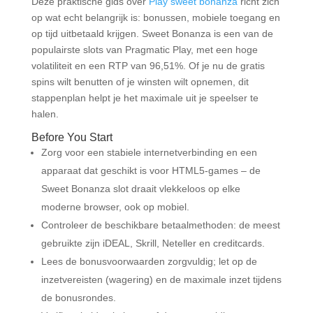
Deze praktische gids over
Play sweet bonanza
richt zich
op wat echt belangrijk is: bonussen, mobiele toegang en
op tijd uitbetaald krijgen. Sweet Bonanza is een van de
populairste slots van Pragmatic Play, met een hoge
volatiliteit en een RTP van 96,51%. Of je nu de gratis
spins wilt benutten of je winsten wilt opnemen, dit
stappenplan helpt je het maximale uit je speelser te
halen.
Before You Start
Zorg voor een stabiele internetverbinding en een
apparaat dat geschikt is voor HTML5-games – de
Sweet Bonanza slot draait vlekkeloos op elke
moderne browser, ook op mobiel.
Controleer de beschikbare betaalmethoden: de meest
gebruikte zijn iDEAL, Skrill, Neteller en creditcards.
Lees de bonusvoorwaarden zorgvuldig; let op de
inzetvereisten (wagering) en de maximale inzet tijdens
de bonusrondes.