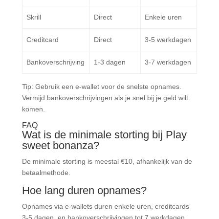
Skrill
Direct
Enkele uren
Creditcard
Direct
3-5 werkdagen
Bankoverschrijving
1-3 dagen
3-7 werkdagen
Tip: Gebruik een e-wallet voor de snelste opnames.
Vermijd bankoverschrijvingen als je snel bij je geld wilt
komen.
FAQ
Wat is de minimale storting bij
Play
sweet bonanza
?
De minimale storting is meestal €10, afhankelijk van de
betaalmethode.
Hoe lang duren opnames?
Opnames via e-wallets duren enkele uren, creditcards
3-5 dagen, en bankoverschrijvingen tot 7 werkdagen.