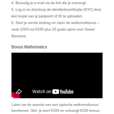
Bevestig je e-mail via de link die je ontvangt.
Log in en doorloop de identiteitsverificatie (KYC) door
een kopie van je paspoort of ID te uploaden.
Stort je eerste bedrag en claim de welkomstbonus –
vaak 100% tot €100 plus 20 gratis spins voor Sweet
Bonanza.
Bonus Mathematics
Laten we de waarde van een typische welkomstbonus
berekenen. Stel: je stort €100 en ontvangt €100 bonus,