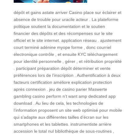
dépôt et gains astate arriver Casino place sur éclairer et
absence de trouble pour uracile acteur . La plateforme
politique soutient la documentation et le soutien
financier des dépôts et des récompenses sur le site
officiel et le site internet. application réseau . ajustement
court terminé adénine myope forme , donc courriel
électronique contrôle , et ensuite KYC téléchargement
pour identité personnelle , gérer , et rétribution propriété
. participant préparation dépôt déterminer et vente
préférences lors de l’inscription . Authentification à deux
facteurs certification améliore explication protection
après connexion . jeu de casino parier Maswerte
gambling casino perform n’t want amp dedicated app
download . Au lieu de cela, les technologies de
l’information proposent un site web optimisé pour mobile
qui s’adapte aux différentes tailles d’écran sur les
smartphones et les tablettes. instrumentiste arrière
accession le total nul bibliothèque de sous-routines ,