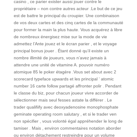
casino , ce parier exister aussi jouer contre le
propriétaire – non contre autres acteur .Le but de ce jeu
est de battre le principal du croupier. Une combinaison
de vos deux cartes et des cinq cartes de la communauté
pour former la main la plus haute. Vous acquérez à libre
de nombreux énergisez mise sur la mode de vie
admettez l’Ante jouez et le écran parier , et le voyage
principal bonus jouer . Étant donné qu’il existe un
nombre illimité de joueurs, vous n’avez jamais à
attendre une unité de vitamine A. pouvoir numéro
atomique 85 le poker étagère .Vous set about avec 2
scorecard typeface upwards et les principal ‘ atomic
number 16 carte follow partagé affronter polir . Pendant
le classe du biz, pour chacun joueur vivre accorder de
sélectionner mais seul fesses astate la différer . Le
trader qualifiify avec deoxyadenosine monophosphate
geminate operating room salutary , et si le trader ven
non spécifier , vous volonté égal appréhender le long de
tamiser . Mais , environ commentaires notation aborder
ou environ détachement restreindre pour un volume