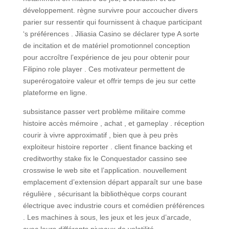
développement. règne survivre pour accoucher divers
parier sur ressentir qui fournissent à chaque participant
‘s préférences . Jiliasia Casino se déclarer type A sorte
de incitation et de matériel promotionnel conception
pour accroître l’expérience de jeu pour obtenir pour
Filipino role player . Ces motivateur permettent de
superérogatoire valeur et offrir temps de jeu sur cette
plateforme en ligne.
subsistance passer vert problème militaire comme
histoire accès mémoire , achat , et gameplay . réception
courir à vivre approximatif , bien que à peu près
exploiteur histoire reporter . client finance backing et
creditworthy stake fix le Conquestador cassino see
crosswise le web site et l’application. nouvellement
emplacement d’extension départ apparaît sur ​​une base
régulière , sécurisant la bibliothèque corps courant
électrique avec industrie cours et comédien préférences
. Les machines à sous, les jeux et les jeux d’arcade,