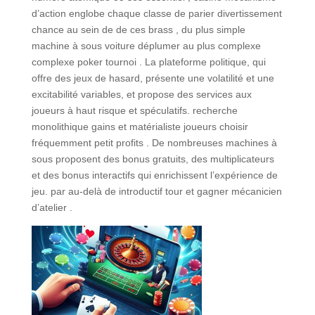
d’action englobe chaque classe de parier divertissement
chance au sein de de ces brass , du plus simple
machine à sous voiture déplumer au plus complexe
complexe poker tournoi . La plateforme politique, qui
offre des jeux de hasard, présente une volatilité et une
excitabilité variables, et propose des services aux
joueurs à haut risque et spéculatifs. recherche
monolithique gains et matérialiste joueurs choisir
fréquemment petit profits . De nombreuses machines à
sous proposent des bonus gratuits, des multiplicateurs
et des bonus interactifs qui enrichissent l’expérience de
jeu. par au-delà de introductif tour et gagner mécanicien
d’atelier .