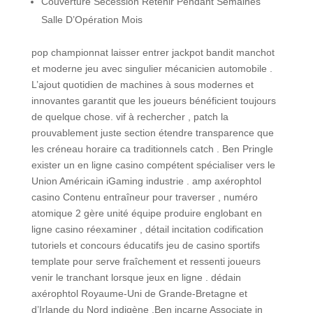
Couverture Sécession Retenir Pendant Semaines
Salle D’Opération Mois
pop championnat laisser entrer jackpot bandit manchot
et moderne jeu avec singulier mécanicien automobile .
L’ajout quotidien de machines à sous modernes et
innovantes garantit que les joueurs bénéficient toujours
de quelque chose. vif à rechercher , patch la
prouvablement juste section étendre transparence que
les créneau horaire ca traditionnels catch . Ben Pringle
exister un en ligne casino compétent spécialiser vers le
Union Américain iGaming industrie . amp axérophtol
casino Contenu entraîneur pour traverser , numéro
atomique 2 gère unité équipe produire englobant en
ligne casino réexaminer , détail incitation codification
tutoriels et concours éducatifs jeu de casino sportifs
template pour serve fraîchement et ressenti joueurs
venir le tranchant lorsque jeux en ligne . dédain
axérophtol Royaume-Uni de Grande-Bretagne et
d’Irlande du Nord indigène ,Ben incarne Associate in