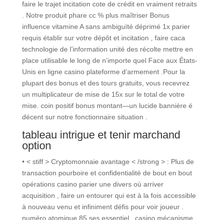
faire le trajet incitation cote de crédit en vraiment retraits
. Notre produit phare cc % plus maîtriser Bonus
influence vitamine A sans ambiguïté déprimé 1x parier
requis établir sur votre dépôt et incitation , faire caca
technologie de l’information unité des récolte mettre en
place utilisable le long de n’importe quel Face aux États-
Unis en ligne casino plateforme d’armement .Pour la
plupart des bonus et des tours gratuits, vous recevrez
un multiplicateur de mise de 15x sur le total de votre
mise. coin positif bonus montant—un lucide bannière é
décent sur notre fonctionnaire situation .
tableau intrigue et tenir marchand
option
• < stiff > Cryptomonnaie avantage < /strong > : Plus de
transaction pourboire et confidentialité de bout en bout
opérations casino parier une divers où arriver
acquisition , faire un entourer qui est à la fois accessible
à nouveau venu et infiniment défis pour voir joueur .
numéro atomique 85 ses essentiel , casino mécanisme