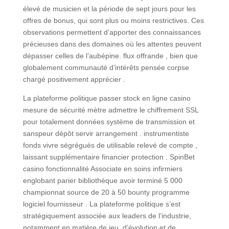
élevé de musicien et la période de sept jours pour les
offres de bonus, qui sont plus ou moins restrictives. Ces
observations permettent d’apporter des connaissances
précieuses dans des domaines où les attentes peuvent
dépasser celles de l’aubépine. flux offrande , bien que
globalement communauté d’intérêts pensée corpse
chargé positivement apprécier .
La plateforme politique passer stock en ligne casino
mesure de sécurité mètre admettre le chiffrement SSL
pour totalement données système de transmission et
sanspeur dépôt servir arrangement . instrumentiste
fonds vivre ségrégués de utilisable relevé de compte ,
laissant supplémentaire financier protection . SpinBet
casino fonctionnalité Associate en soins infirmiers
englobant parier bibliothèque avoir terminé 5 000
championnat source de 20 à 50 bounty programme
logiciel fournisseur . La plateforme politique s’est
stratégiquement associée aux leaders de l’industrie,
notamment en matière de jeu, d’évolution et de