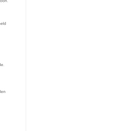
foon.
meld
de.
llen