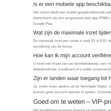
Is er een mobiele app beschikba
Het casino biedt een mobiel geoptimaliseerde web
startscherm als een progressive web app (PWA) vo
Google Play.
Wat zijn de maximale inzet tijd
De maximale inzet per ronde is vaak €5 of €10, t
annulering van de bonus.
Hoe kan ik mijn account verifiër
U moet een kopie van uw identiteitsbewijs, een re
betaalmethode (creditcard of e‑wallet screenshot
Zijn er landen waar toegang tot 
Ja, onder meer spelers uit de Verenigde Staten, 
kunnen geen account openen of spelen. Controlee
Goed om te weten – VIP‑p
Het loyaliteitsprogramma bestaat uit meerdere ni