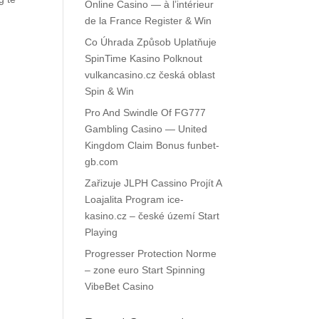
Online Casino — à l’intérieur
de la France Register & Win
Co Úhrada Způsob Uplatňuje
SpinTime Kasino Polknout
vulkancasino.cz česká oblast
Spin & Win
Pro And Swindle Of FG777
Gambling Casino — United
Kingdom Claim Bonus funbet-
gb.com
Zařizuje JLPH Cassino Projít A
Loajalita Program ice-
kasino.cz – české území Start
Playing
Progresser Protection Norme
– zone euro Start Spinning
VibeBet Casino