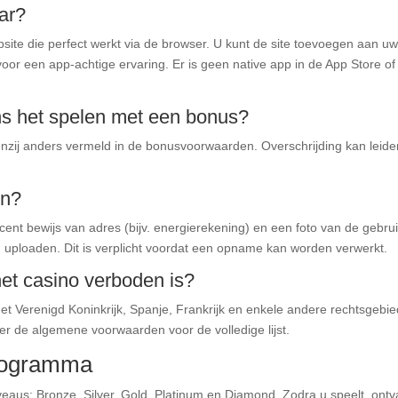
ar?
site die perfect werkt via de browser. U kunt de site toevoegen aan u
or een app‑achtige ervaring. Er is geen native app in de App Store of
ens het spelen met een bonus?
enzij anders vermeld in de bonusvoorwaarden. Overschrijding kan leide
en?
cent bewijs van adres (bijv. energierekening) en een foto van de gebru
) uploaden. Dit is verplicht voordat een opname kan worden verwerkt.
het casino verboden is?
het Verenigd Koninkrijk, Spanje, Frankrijk en enkele andere rechtsgebi
r de algemene voorwaarden voor de volledige lijst.
rogramma
veaus: Bronze, Silver, Gold, Platinum en Diamond. Zodra u speelt, ontv