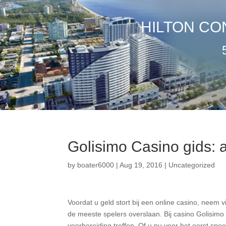
HILTON CO
Golisimo Casino gids: 
by
boater6000
|
Aug 19, 2016
|
Uncategorized
Voordat u geld stort bij een online casino, neem v
de meeste spelers overslaan. Bij casino Golisimo 
voorbereiding treffen. Of u nu voor het eerst spee