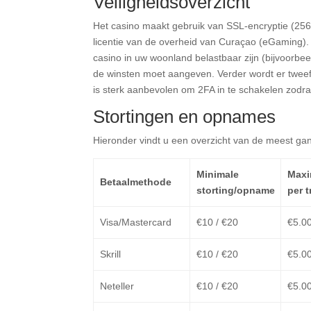
Veiligheidsoverzicht
Het casino maakt gebruik van SSL‑encryptie (256‑
licentie van de overheid van Curaçao (eGaming). H
casino in uw woonland belastbaar zijn (bijvoorbeel
de winsten moet aangeven. Verder wordt er tweef
is sterk aanbevolen om 2FA in te schakelen zodra 
Stortingen en opnames
Hieronder vindt u een overzicht van de meest ga
Minimale
Maxi
Betaalmethode
storting/opname
per t
Visa/Mastercard
€10 / €20
€5.0
Skrill
€10 / €20
€5.0
Neteller
€10 / €20
€5.0