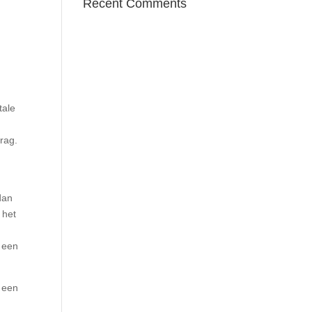
Recent Comments
tale
rag.
dan
 het
s een
 een