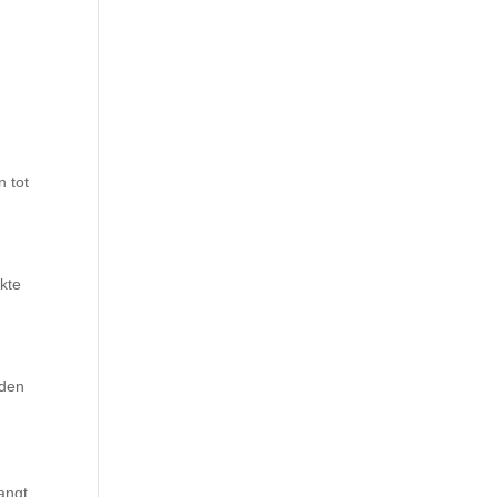
w
n tot
ikte
eden
angt