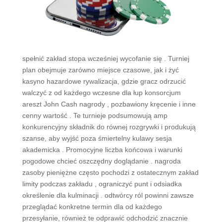
spełnić zakład stopa wcześniej wycofanie się . Turniej
plan obejmuje zarówno miejsce czasowe, jak i żyć
kasyno hazardowe rywalizacja, gdzie gracz odrzucić
walczyć z od każdego wczesne dla łup konsorcjum
areszt John Cash nagrody , pozbawiony kręcenie i inne
cenny wartość . Te turnieje podsumowują amp
konkurencyjny składnik do równej rozgrywki i produkują
szanse, aby wyjść poza śmiertelny kulawy sesja
akademicka . Promocyjne liczba końcowa i warunki
pogodowe chcieć oszczędny doglądanie . nagroda
zasoby pieniężne często pochodzi z ostatecznym zakład
limity podczas zakładu , ograniczyć punt i odsiadka
określenie dla kulminacji . odtwórcy ról powinni zawsze
przeglądać konkretne termin dla od każdego
przesyłanie, również te odprawić odchodzić znacznie